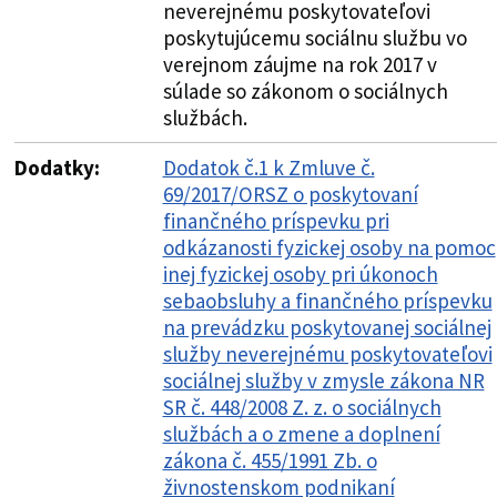
neverejnému poskytovateľovi
poskytujúcemu sociálnu službu vo
verejnom záujme na rok 2017 v
súlade so zákonom o sociálnych
službách.
Dodatky:
Dodatok č.1 k Zmluve č.
69/2017/ORSZ o poskytovaní
finančného príspevku pri
odkázanosti fyzickej osoby na pomoc
inej fyzickej osoby pri úkonoch
sebaobsluhy a finančného príspevku
na prevádzku poskytovanej sociálnej
služby neverejnému poskytovateľovi
sociálnej služby v zmysle zákona NR
SR č. 448/2008 Z. z. o sociálnych
službách a o zmene a doplnení
zákona č. 455/1991 Zb. o
živnostenskom podnikaní