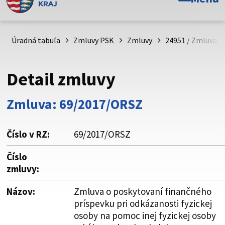
Toto je oficiálna webová stránka Prešovského
samosprávneho kraja. Oficiálne stránky využívajú doménu
psk.sk.
Úradná tabuľa
Zmluvy PSK
Zmluvy
24951 / Zmluva o
Táto stránka je zabezpečená
Detail zmluvy
Buďte pozorní a vždy sa uistite, že zdieľate informácie iba
cez zabezpečenú webovú stránku. Zabezpečená stránka
Zmluva: 69/2017/ORSZ
vždy začína https:// pred názvom domény webového sídla.
Číslo v RZ:
69/2017/ORSZ
Číslo
zmluvy:
Názov:
Zmluva o poskytovaní finančného
príspevku pri odkázanosti fyzickej
osoby na pomoc inej fyzickej osoby