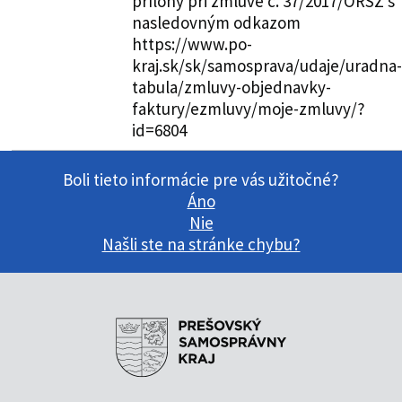
prílohy pri zmluve č. 37/2017/ORSZ s
nasledovným odkazom
https://www.po-
kraj.sk/sk/samosprava/udaje/uradna-
tabula/zmluvy-objednavky-
faktury/ezmluvy/moje-zmluvy/?
id=6804
Boli tieto informácie pre vás užitočné?
Áno
Nie
Našli ste na stránke chybu?