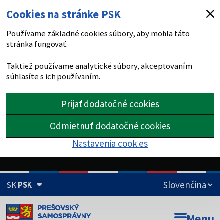
Cookies na stránke PSK
Používame základné cookies súbory, aby mohla táto
stránka fungovať.
Taktiež používame analytické súbory, akceptovaním
súhlasíte s ich používaním.
Prijať dodatočné cookies
Odmietnuť dodatočné cookies
Nastavenia cookies
SK
PSK
Doména psk.sk je oficiálna
Menu