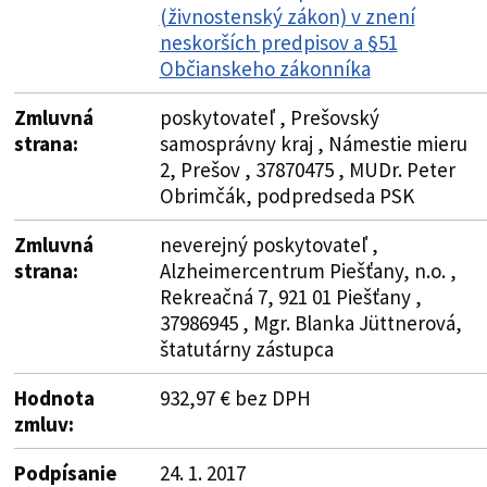
(živnostenský zákon) v znení
neskorších predpisov a §51
Občianskeho zákonníka
Zmluvná
poskytovateľ , Prešovský
strana:
samosprávny kraj , Námestie mieru
2, Prešov , 37870475 , MUDr. Peter
Obrimčák, podpredseda PSK
Zmluvná
neverejný poskytovateľ ,
strana:
Alzheimercentrum Piešťany, n.o. ,
Rekreačná 7, 921 01 Piešťany ,
37986945 , Mgr. Blanka Jüttnerová,
štatutárny zástupca
Hodnota
932,97 € bez DPH
zmluv:
Podpísanie
24. 1. 2017