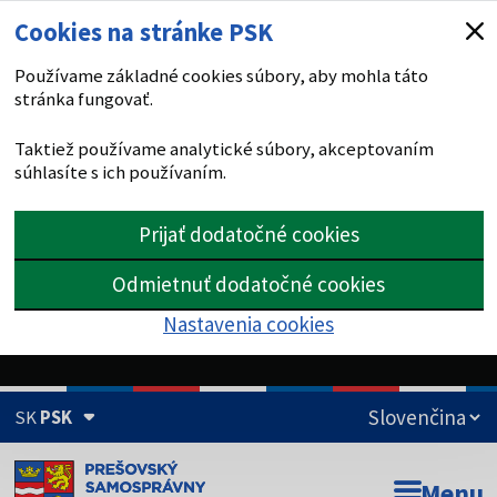
Cookies na stránke PSK
Používame základné cookies súbory, aby mohla táto
stránka fungovať.
Taktiež používame analytické súbory, akceptovaním
súhlasíte s ich používaním.
Prijať dodatočné cookies
Odmietnuť dodatočné cookies
Nastavenia cookies
SK
PSK
Doména psk.sk je oficiálna
Menu