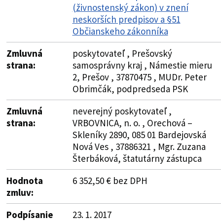
(živnostenský zákon) v znení
neskorších predpisov a §51
Občianskeho zákonníka
Zmluvná
poskytovateľ , Prešovský
strana:
samosprávny kraj , Námestie mieru
2, Prešov , 37870475 , MUDr. Peter
Obrimčák, podpredseda PSK
Zmluvná
neverejný poskytovateľ ,
strana:
VRBOVNICA, n. o. , Orechová –
Skleníky 2890, 085 01 Bardejovská
Nová Ves , 37886321 , Mgr. Zuzana
Šterbáková, štatutárny zástupca
Hodnota
6 352,50 € bez DPH
zmluv:
Podpísanie
23. 1. 2017