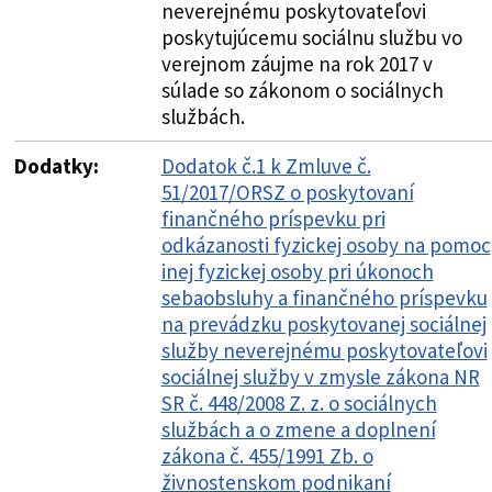
neverejnému poskytovateľovi
poskytujúcemu sociálnu službu vo
verejnom záujme na rok 2017 v
súlade so zákonom o sociálnych
službách.
Dodatky:
Dodatok č.1 k Zmluve č.
51/2017/ORSZ o poskytovaní
finančného príspevku pri
odkázanosti fyzickej osoby na pomoc
inej fyzickej osoby pri úkonoch
sebaobsluhy a finančného príspevku
na prevádzku poskytovanej sociálnej
služby neverejnému poskytovateľovi
sociálnej služby v zmysle zákona NR
SR č. 448/2008 Z. z. o sociálnych
službách a o zmene a doplnení
zákona č. 455/1991 Zb. o
živnostenskom podnikaní