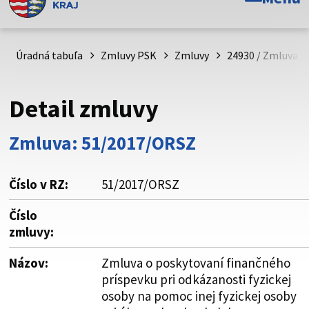
Toto je oficiálna webová stránka Prešovského
samosprávneho kraja. Oficiálne stránky využívajú doménu
psk.sk.
Úradná tabuľa
Zmluvy PSK
Zmluvy
24930 / Zmluva o
Táto stránka je zabezpečená
Detail zmluvy
Buďte pozorní a vždy sa uistite, že zdieľate informácie iba
cez zabezpečenú webovú stránku. Zabezpečená stránka
Zmluva: 51/2017/ORSZ
vždy začína https:// pred názvom domény webového sídla.
Číslo v RZ:
51/2017/ORSZ
Číslo
zmluvy:
Názov:
Zmluva o poskytovaní finančného
príspevku pri odkázanosti fyzickej
osoby na pomoc inej fyzickej osoby