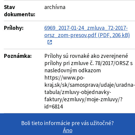
Stav
archívna
dokumentu:
Prílohy:
6969_2017-01-24_zmluva_72-2017-
orsz_zom-presov.pdf (PDF, 206 kB)
Poznámka:
Prílohy sú rovnaké ako zverejnené
prílohy pri zmluve č. 78/2017/ORSZ s
nasledovným odkazom
https://www.po-
kraj.sk/sk/samosprava/udaje/uradna-
tabula/zmluvy-objednavky-
faktury/ezmluvy/moje-zmluvy/?
id=6814
Boli tieto informácie pre vás užitočné?
Áno