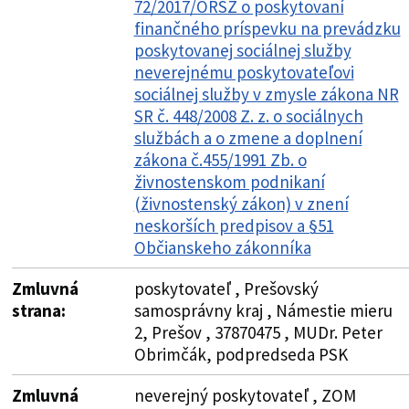
72/2017/ORSZ o poskytovaní
finančného príspevku na prevádzku
poskytovanej sociálnej služby
neverejnému poskytovateľovi
sociálnej služby v zmysle zákona NR
SR č. 448/2008 Z. z. o sociálnych
službách a o zmene a doplnení
zákona č.455/1991 Zb. o
živnostenskom podnikaní
(živnostenský zákon) v znení
neskorších predpisov a §51
Občianskeho zákonníka
Zmluvná
poskytovateľ , Prešovský
strana:
samosprávny kraj , Námestie mieru
2, Prešov , 37870475 , MUDr. Peter
Obrimčák, podpredseda PSK
Zmluvná
neverejný poskytovateľ , ZOM