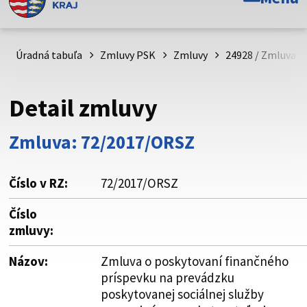
Toto je oficiálna webová stránka Prešovského
samosprávneho kraja. Oficiálne stránky využívajú doménu
psk.sk.
Úradná tabuľa
Zmluvy PSK
Zmluvy
24928 / Zmluva o
Táto stránka je zabezpečená
Detail zmluvy
Buďte pozorní a vždy sa uistite, že zdieľate informácie iba
cez zabezpečenú webovú stránku. Zabezpečená stránka
Zmluva: 72/2017/ORSZ
vždy začína https:// pred názvom domény webového sídla.
Číslo v RZ:
72/2017/ORSZ
Číslo
zmluvy:
Názov:
Zmluva o poskytovaní finančného
príspevku na prevádzku
poskytovanej sociálnej služby