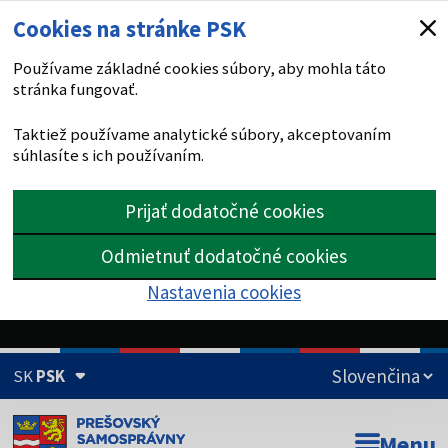
Cookies na stránke PSK
Používame základné cookies súbory, aby mohla táto
stránka fungovať.
Taktiež používame analytické súbory, akceptovaním
súhlasíte s ich používaním.
Prijať dodatočné cookies
Odmietnuť dodatočné cookies
Nastavenia cookies
SK
PSK
Doména psk.sk je oficiálna
Menu