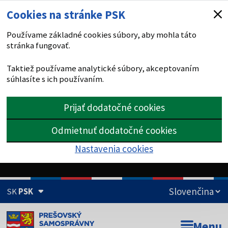
Cookies na stránke PSK
Používame základné cookies súbory, aby mohla táto
stránka fungovať.
Taktiež používame analytické súbory, akceptovaním
súhlasíte s ich používaním.
Prijať dodatočné cookies
Odmietnuť dodatočné cookies
Nastavenia cookies
SK
PSK
Doména psk.sk je oficiálna
Menu