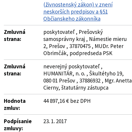
(živnostenský zákon) v znení
neskorších predpisov a §51
Občianskeho zákonníka
Zmluvná
poskytovateľ , Prešovský
strana:
samosprávny kraj , Námestie mieru
2, Prešov , 37870475 , MUDr. Peter
Obrimčák, podpredseda PSK
Zmluvná
neverejný poskytovateľ ,
strana:
HUMANITÁR, n. o. , Škultétyho 19,
080 01 Prešov , 37886932 , Mgr. Anetta
Cierny, štatutárny zástupca
Hodnota
44 897,16 € bez DPH
zmluv:
Podpísanie
23. 1. 2017
zmluvy: