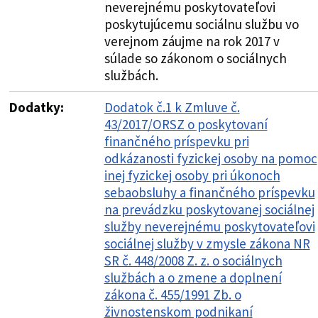
neverejnému poskytovateľovi
poskytujúcemu sociálnu službu vo
verejnom záujme na rok 2017 v
súlade so zákonom o sociálnych
službách.
Dodatky:
Dodatok č.1 k Zmluve č.
43/2017/ORSZ o poskytovaní
finančného príspevku pri
odkázanosti fyzickej osoby na pomoc
inej fyzickej osoby pri úkonoch
sebaobsluhy a finančného príspevku
na prevádzku poskytovanej sociálnej
služby neverejnému poskytovateľovi
sociálnej služby v zmysle zákona NR
SR č. 448/2008 Z. z. o sociálnych
službách a o zmene a doplnení
zákona č. 455/1991 Zb. o
živnostenskom podnikaní