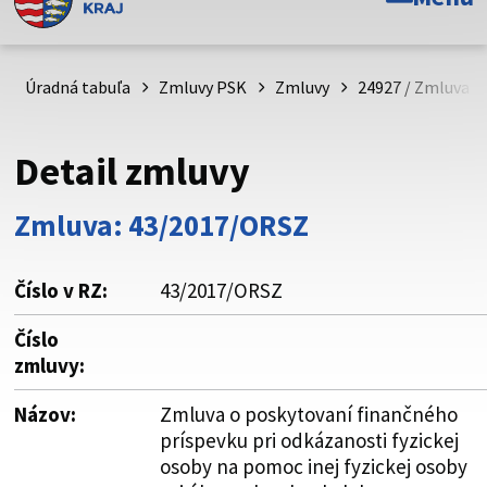
Toto je oficiálna webová stránka Prešovského
samosprávneho kraja. Oficiálne stránky využívajú doménu
psk.sk.
Úradná tabuľa
Zmluvy PSK
Zmluvy
24927 / Zmluva o
Táto stránka je zabezpečená
Detail zmluvy
Buďte pozorní a vždy sa uistite, že zdieľate informácie iba
cez zabezpečenú webovú stránku. Zabezpečená stránka
Zmluva: 43/2017/ORSZ
vždy začína https:// pred názvom domény webového sídla.
Číslo v RZ:
43/2017/ORSZ
Číslo
zmluvy:
Názov:
Zmluva o poskytovaní finančného
príspevku pri odkázanosti fyzickej
osoby na pomoc inej fyzickej osoby