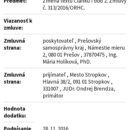
Predmet:
Zmena textu Článku I bod 2. Zmluvy
č. 313/2016/ORHC.
Viazanosť k
zmluve:
Zmluvná
poskytovateľ , Prešovský
strana:
samosprávny kraj , Námestie mieru
2, 080 01 Prešov , 37870475 , Ing.
Mária Holíková, PhD.
Zmluvná
prijímateľ , Mesto Stropkov ,
strana:
Hlavná 38/2, 091 01 Stropkov ,
331007 , JUDr. Ondrej Brendza,
primátor
Hodnota
dodatku:
Podpísanie
28. 11. 2016