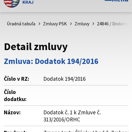
Toto je oficiálna webová stránka Prešovského
samosprávneho kraja. Oficiálne stránky využívajú doménu
psk.sk.
Úradná tabuľa
Zmluvy PSK
Zmluvy
24846 / Dodatok 
Táto stránka je zabezpečená
Detail zmluvy
Buďte pozorní a vždy sa uistite, že zdieľate informácie iba
cez zabezpečenú webovú stránku. Zabezpečená stránka
Zmluva: Dodatok 194/2016
vždy začína https:// pred názvom domény webového sídla.
Číslo v RZ:
Dodatok 194/2016
Číslo
dodatku:
Názov:
Dodatok č. 1 k Zmluve č.
313/2016/ORHC