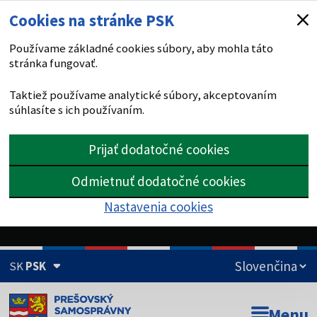
Cookies na stránke PSK
Používame základné cookies súbory, aby mohla táto
stránka fungovať.
Taktiež používame analytické súbory, akceptovaním
súhlasíte s ich používaním.
Prijať dodatočné cookies
Odmietnuť dodatočné cookies
Nastavenia cookies
SK
PSK
Doména psk.sk je oficiálna
Menu