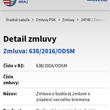
Toto je oficiálna webová stránka Prešovského
samosprávneho kraja. Oficiálne stránky využívajú doménu
psk.sk.
Úradná tabuľa
Zmluvy PSK
Zmluvy
24740 / Zmluva o
Táto stránka je zabezpečená
Detail zmluvy
Buďte pozorní a vždy sa uistite, že zdieľate informácie iba
cez zabezpečenú webovú stránku. Zabezpečená stránka
Zmluva: 638/2016/ODSM
vždy začína https:// pred názvom domény webového sídla.
Číslo v RZ:
638/2016/ODSM
Číslo
zmluvy:
Názov:
Zmluva o budúcej zmluve o
zriadení vecného bremena