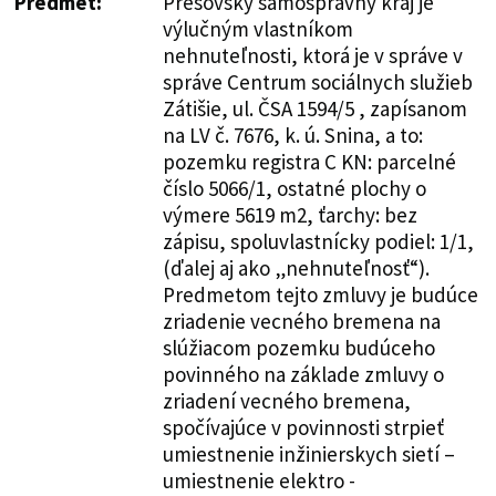
Predmet:
Prešovský samosprávny kraj je
výlučným vlastníkom
nehnuteľnosti, ktorá je v správe v
správe Centrum sociálnych služieb
Zátišie, ul. ČSA 1594/5 , zapísanom
na LV č. 7676, k. ú. Snina, a to:
pozemku registra C KN: parcelné
číslo 5066/1, ostatné plochy o
výmere 5619 m2, ťarchy: bez
zápisu, spoluvlastnícky podiel: 1/1,
(ďalej aj ako „nehnuteľnosť“).
Predmetom tejto zmluvy je budúce
zriadenie vecného bremena na
slúžiacom pozemku budúceho
povinného na základe zmluvy o
zriadení vecného bremena,
spočívajúce v povinnosti strpieť
umiestnenie inžinierskych sietí –
umiestnenie elektro -