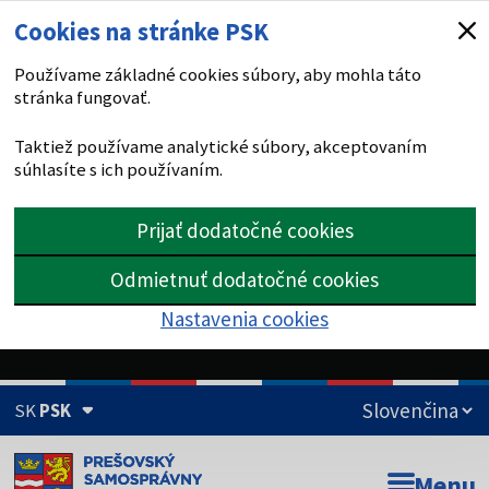
Cookies na stránke PSK
Používame základné cookies súbory, aby mohla táto
stránka fungovať.
Taktiež používame analytické súbory, akceptovaním
súhlasíte s ich používaním.
Prijať dodatočné cookies
Odmietnuť dodatočné cookies
Nastavenia cookies
SK
PSK
Doména psk.sk je oficiálna
Menu