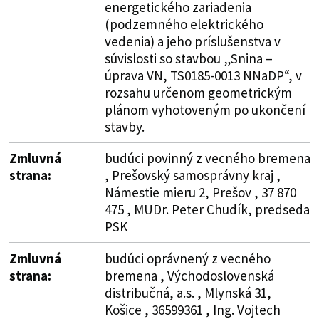
energetického zariadenia
(podzemného elektrického
vedenia) a jeho príslušenstva v
súvislosti so stavbou „Snina –
úprava VN, TS0185-0013 NNaDP“, v
rozsahu určenom geometrickým
plánom vyhotoveným po ukončení
stavby.
Zmluvná
budúci povinný z vecného bremena
strana:
, Prešovský samosprávny kraj ,
Námestie mieru 2, Prešov , 37 870
475 , MUDr. Peter Chudík, predseda
PSK
Zmluvná
budúci oprávnený z vecného
strana:
bremena , Východoslovenská
distribučná, a.s. , Mlynská 31,
Košice , 36599361 , Ing. Vojtech