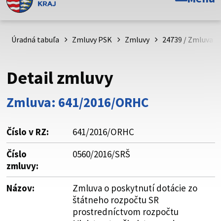
Toto je oficiálna webová stránka Prešovského
samosprávneho kraja. Oficiálne stránky využívajú doménu
psk.sk.
Úradná tabuľa
Zmluvy PSK
Zmluvy
24739 / Zmluva o
Táto stránka je zabezpečená
Detail zmluvy
Buďte pozorní a vždy sa uistite, že zdieľate informácie iba
cez zabezpečenú webovú stránku. Zabezpečená stránka
Zmluva: 641/2016/ORHC
vždy začína https:// pred názvom domény webového sídla.
Číslo v RZ:
641/2016/ORHC
Číslo
0560/2016/SRŠ
zmluvy:
Názov:
Zmluva o poskytnutí dotácie zo
štátneho rozpočtu SR
prostredníctvom rozpočtu