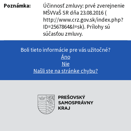
Poznámka:
Účinnosť zmluvy: prvé zverejnenie
MŠVVaŠ SR dňa 23.08.2016 (
http://www.crz.gov.sk/index.php?
ID=2567864&l=sk). Prílohy sú
súčasťou zmluvy.
Boli tieto informácie pre vás užitočné?
Áno
Nie
Našli ste na stránke chybu?