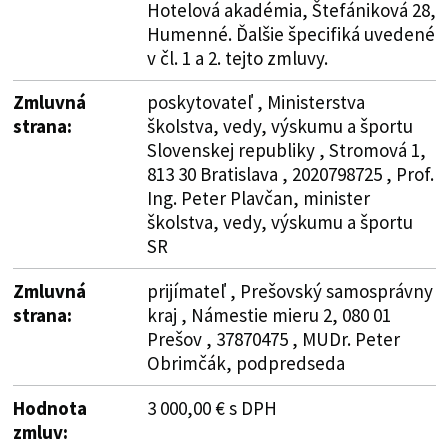
Hotelová akadémia, Štefániková 28,
Humenné. Ďalšie špecifiká uvedené
v čl. 1 a 2. tejto zmluvy.
Zmluvná
poskytovateľ , Ministerstva
strana:
školstva, vedy, výskumu a športu
Slovenskej republiky , Stromová 1,
813 30 Bratislava , 2020798725 , Prof.
Ing. Peter Plavčan, minister
školstva, vedy, výskumu a športu
SR
Zmluvná
prijímateľ , Prešovský samosprávny
strana:
kraj , Námestie mieru 2, 080 01
Prešov , 37870475 , MUDr. Peter
Obrimčák, podpredseda
Hodnota
3 000,00 € s DPH
zmluv: