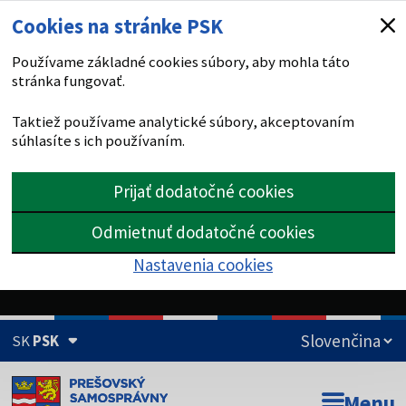
Cookies na stránke PSK
Používame základné cookies súbory, aby mohla táto
stránka fungovať.
Taktiež používame analytické súbory, akceptovaním
súhlasíte s ich používaním.
Prijať dodatočné cookies
Odmietnuť dodatočné cookies
Nastavenia cookies
SK
PSK
Doména psk.sk je oficiálna
Menu