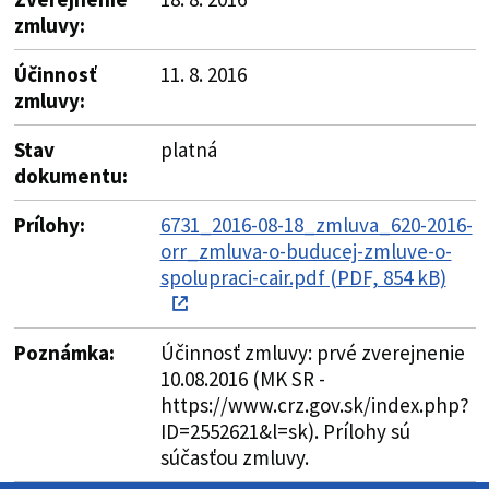
zmluvy:
Účinnosť
11. 8. 2016
zmluvy:
Stav
platná
dokumentu:
Prílohy:
6731_2016-08-18_zmluva_620-2016-
orr_zmluva-o-buducej-zmluve-o-
spolupraci-cair.pdf (PDF, 854 kB)
Poznámka:
Účinnosť zmluvy: prvé zverejnenie
10.08.2016 (MK SR -
https://www.crz.gov.sk/index.php?
ID=2552621&l=sk). Prílohy sú
súčasťou zmluvy.