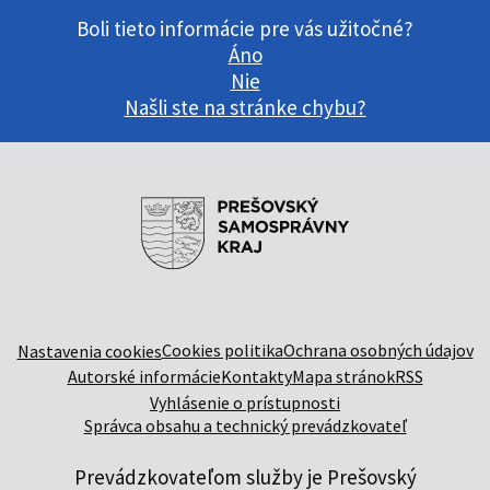
Boli tieto informácie pre vás užitočné?
Áno
Nie
Našli ste na stránke chybu?
Cookies politika
Ochrana osobných údajov
Nastavenia cookies
Autorské informácie
Kontakty
Mapa stránok
RSS
Vyhlásenie o prístupnosti
Správca obsahu a technický prevádzkovateľ
Prevádzkovateľom služby je Prešovský