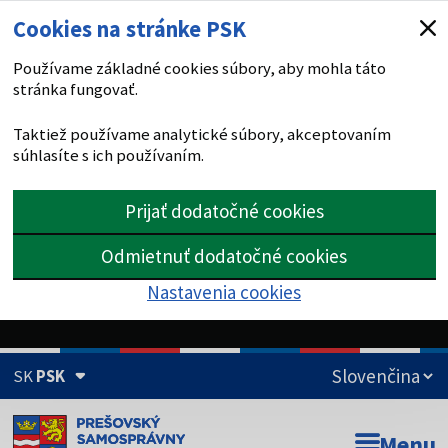
Cookies na stránke PSK
Používame základné cookies súbory, aby mohla táto
stránka fungovať.
Taktiež používame analytické súbory, akceptovaním
súhlasíte s ich používaním.
Prijať dodatočné cookies
Odmietnuť dodatočné cookies
Nastavenia cookies
SK
PSK
Doména psk.sk je oficiálna
Menu