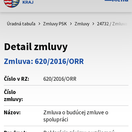
Toto je oficiálna webová stránka Prešovského
samosprávneho kraja. Oficiálne stránky využívajú doménu
psk.sk.
Úradná tabuľa
Zmluvy PSK
Zmluvy
24732 / Zmluva o
Táto stránka je zabezpečená
Detail zmluvy
Buďte pozorní a vždy sa uistite, že zdieľate informácie iba
cez zabezpečenú webovú stránku. Zabezpečená stránka
Zmluva: 620/2016/ORR
vždy začína https:// pred názvom domény webového sídla.
Číslo v RZ:
620/2016/ORR
Číslo
zmluvy:
Názov:
Zmluva o budúcej zmluve o
spolupráci