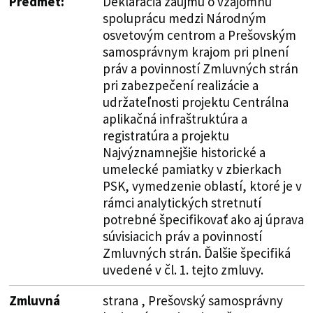
Predmet:
Deklarácia záujmu o vzájomnú
spoluprácu medzi Národným
osvetovým centrom a Prešovským
samosprávnym krajom pri plnení
práv a povinností Zmluvných strán
pri zabezpečení realizácie a
udržateľnosti projektu Centrálna
aplikačná infraštruktúra a
registratúra a projektu
Najvýznamnejšie historické a
umelecké pamiatky v zbierkach
PSK, vymedzenie oblastí, ktoré je v
rámci analytických stretnutí
potrebné špecifikovať ako aj úprava
súvisiacich práv a povinností
Zmluvných strán. Ďalšie špecifiká
uvedené v čl. 1. tejto zmluvy.
Zmluvná
strana , Prešovský samosprávny