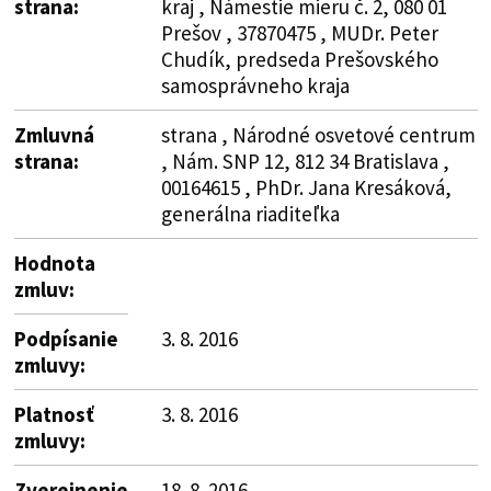
strana:
kraj , Námestie mieru č. 2, 080 01
Prešov , 37870475 , MUDr. Peter
Chudík, predseda Prešovského
samosprávneho kraja
Zmluvná
strana , Národné osvetové centrum
strana:
, Nám. SNP 12, 812 34 Bratislava ,
00164615 , PhDr. Jana Kresáková,
generálna riaditeľka
Hodnota
zmluv:
Podpísanie
3. 8. 2016
zmluvy:
Platnosť
3. 8. 2016
zmluvy:
Zverejnenie
18. 8. 2016