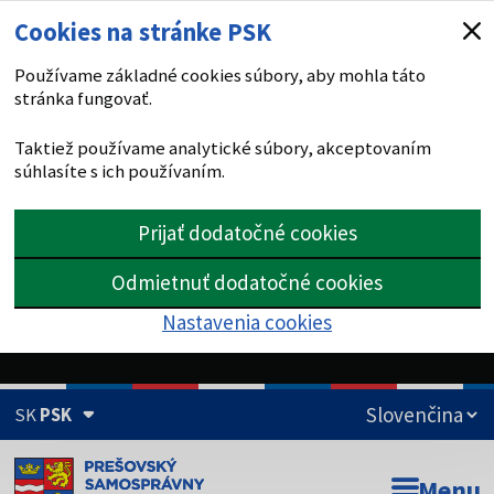
Cookies na stránke PSK
Používame základné cookies súbory, aby mohla táto
stránka fungovať.
Taktiež používame analytické súbory, akceptovaním
súhlasíte s ich používaním.
Prijať dodatočné cookies
Odmietnuť dodatočné cookies
Nastavenia cookies
SK
PSK
Doména psk.sk je oficiálna
Menu