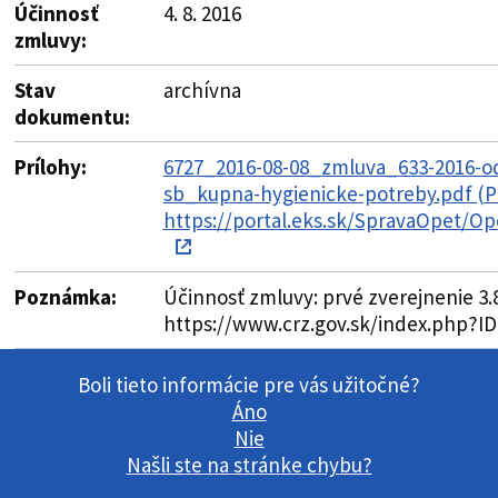
Účinnosť
4. 8. 2016
zmluvy:
Stav
archívna
dokumentu:
Prílohy:
6727_2016-08-08_zmluva_633-2016-o
sb_kupna-hygienicke-potreby.pdf (P
https://portal.eks.sk/SpravaOpet/Op
Poznámka:
Účinnosť zmluvy: prvé zverejnenie 3.8
https://www.crz.gov.sk/index.php?I
Boli tieto informácie pre vás užitočné?
Áno
Nie
Našli ste na stránke chybu?