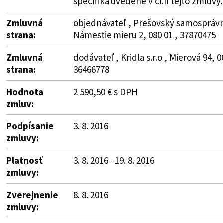
špecifiká uvedené v čl.II tejto zmluvy.
Zmluvná
objednávateľ , Prešovský samosprávny
strana:
Námestie mieru 2, 080 01 , 37870475
Zmluvná
dodávateľ , Kridla s.r.o , Mierová 94,
strana:
36466778
Hodnota
2 590,50 € s DPH
zmluv:
Podpísanie
3. 8. 2016
zmluvy:
Platnosť
3. 8. 2016 - 19. 8. 2016
zmluvy:
Zverejnenie
8. 8. 2016
zmluvy: