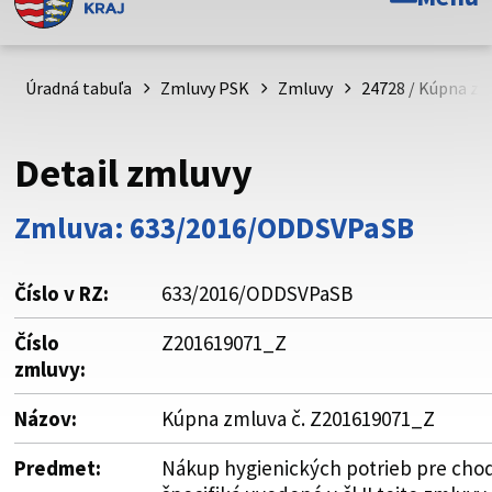
Toto je oficiálna webová stránka Prešovského
samosprávneho kraja. Oficiálne stránky využívajú doménu
psk.sk.
Úradná tabuľa
Zmluvy PSK
Zmluvy
24728 / Kúpna zm
Táto stránka je zabezpečená
Detail zmluvy
Buďte pozorní a vždy sa uistite, že zdieľate informácie iba
cez zabezpečenú webovú stránku. Zabezpečená stránka
Zmluva: 633/2016/ODDSVPaSB
vždy začína https:// pred názvom domény webového sídla.
Číslo v RZ:
633/2016/ODDSVPaSB
Číslo
Z201619071_Z
zmluvy:
Názov:
Kúpna zmluva č. Z201619071_Z
Predmet:
Nákup hygienických potrieb pre chod