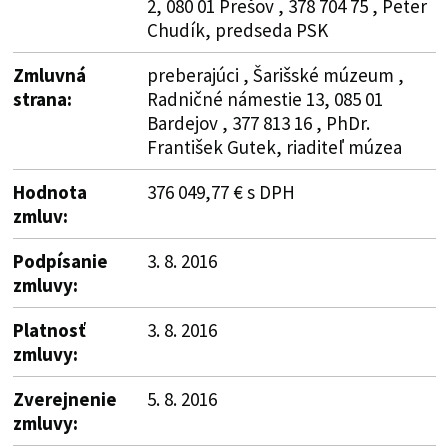
2, 080 01 Prešov , 378 704 75 , Peter
Chudík, predseda PSK
Zmluvná
preberajúci , Šarišské múzeum ,
strana:
Radničné námestie 13, 085 01
Bardejov , 377 813 16 , PhDr.
František Gutek, riaditeľ múzea
Hodnota
376 049,77 € s DPH
zmluv:
Podpísanie
3. 8. 2016
zmluvy:
Platnosť
3. 8. 2016
zmluvy:
Zverejnenie
5. 8. 2016
zmluvy: