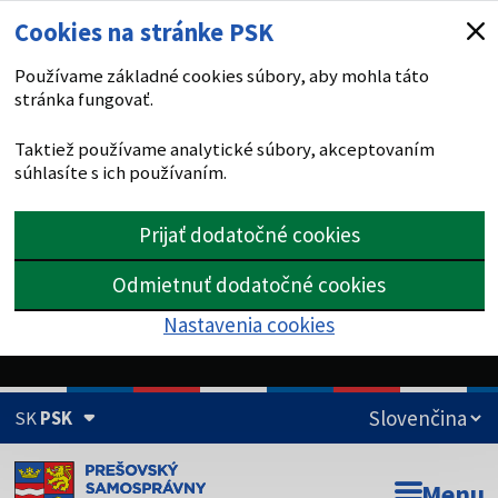
Cookies na stránke PSK
Používame základné cookies súbory, aby mohla táto
stránka fungovať.
Taktiež používame analytické súbory, akceptovaním
súhlasíte s ich používaním.
Prijať dodatočné cookies
Odmietnuť dodatočné cookies
Nastavenia cookies
SK
PSK
Doména psk.sk je oficiálna
Menu