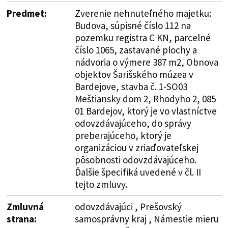
Predmet:
Zverenie nehnuteľného majetku:
Budova, súpisné číslo 112 na
pozemku registra C KN, parcelné
číslo 1065, zastavané plochy a
nádvoria o výmere 387 m2, Obnova
objektov Šarišského múzea v
Bardejove, stavba č. 1-SO03
Meštiansky dom 2, Rhodyho 2, 085
01 Bardejov, ktorý je vo vlastníctve
odovzdávajúceho, do správy
preberajúceho, ktorý je
organizáciou v zriaďovateľskej
pôsobnosti odovzdávajúceho.
Ďalšie špecifiká uvedené v čl. II
tejto zmluvy.
Zmluvná
odovzdávajúci , Prešovský
strana:
samosprávny kraj , Námestie mieru