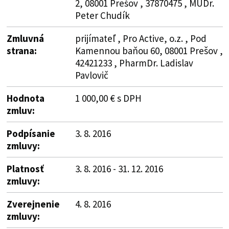
2, 08001 Prešov , 37870475 , MUDr.
Peter Chudík
Zmluvná
prijímateľ , Pro Active, o.z. , Pod
strana:
Kamennou baňou 60, 08001 Prešov ,
42421233 , PharmDr. Ladislav
Pavlovič
Hodnota
1 000,00 € s DPH
zmluv:
Podpísanie
3. 8. 2016
zmluvy:
Platnosť
3. 8. 2016 - 31. 12. 2016
zmluvy:
Zverejnenie
4. 8. 2016
zmluvy: