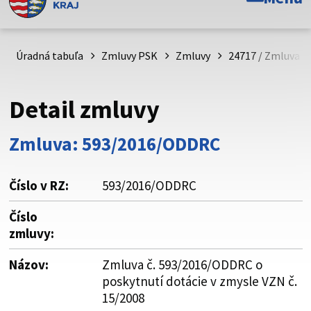
Toto je oficiálna webová stránka Prešovského
samosprávneho kraja. Oficiálne stránky využívajú doménu
psk.sk.
Úradná tabuľa
Zmluvy PSK
Zmluvy
24717 / Zmluva č
Táto stránka je zabezpečená
Detail zmluvy
Buďte pozorní a vždy sa uistite, že zdieľate informácie iba
cez zabezpečenú webovú stránku. Zabezpečená stránka
Zmluva: 593/2016/ODDRC
vždy začína https:// pred názvom domény webového sídla.
Číslo v RZ:
593/2016/ODDRC
Číslo
zmluvy:
Názov:
Zmluva č. 593/2016/ODDRC o
poskytnutí dotácie v zmysle VZN č.
15/2008