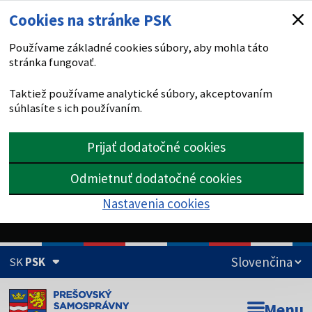
Cookies na stránke PSK
Používame základné cookies súbory, aby mohla táto
stránka fungovať.
Taktiež používame analytické súbory, akceptovaním
súhlasíte s ich používaním.
Prijať dodatočné cookies
Odmietnuť dodatočné cookies
Nastavenia cookies
SK
PSK
Doména psk.sk je oficiálna
Menu