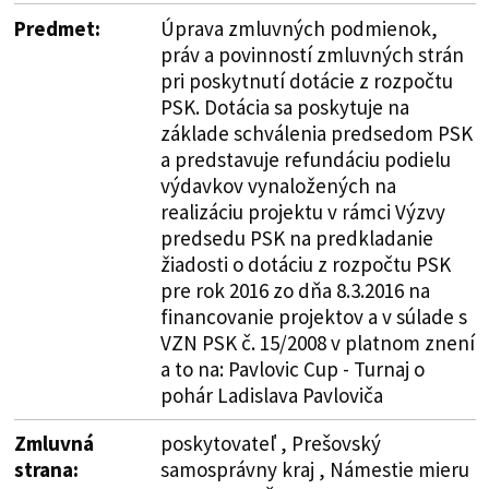
Predmet:
Úprava zmluvných podmienok,
práv a povinností zmluvných strán
pri poskytnutí dotácie z rozpočtu
PSK. Dotácia sa poskytuje na
základe schválenia predsedom PSK
a predstavuje refundáciu podielu
výdavkov vynaložených na
realizáciu projektu v rámci Výzvy
predsedu PSK na predkladanie
žiadosti o dotáciu z rozpočtu PSK
pre rok 2016 zo dňa 8.3.2016 na
financovanie projektov a v súlade s
VZN PSK č. 15/2008 v platnom znení
a to na: Pavlovic Cup - Turnaj o
pohár Ladislava Pavloviča
Zmluvná
poskytovateľ , Prešovský
strana:
samosprávny kraj , Námestie mieru