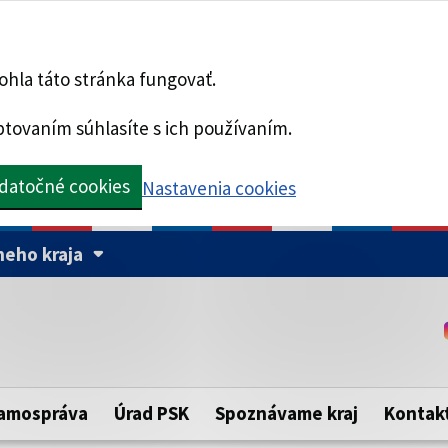
hla táto stránka fungovať.
tovaním súhlasíte s ich používaním.
datočné cookies
Nastavenia cookies
eho kraja
Táto stránka je zabezpe
Buďte pozorní a vždy sa ui
ého samosprávneho kraja.
zabezpečenú webovú strá
https:// pred názvom dom
amospráva
Úrad PSK
Spoznávame kraj
Kontak