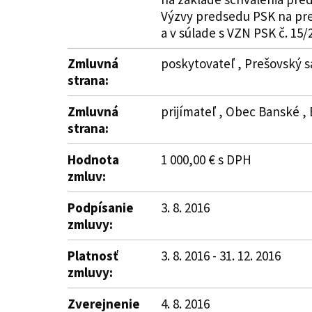
Výzvy predsedu PSK na pred
a v súlade s VZN PSK č. 15
Zmluvná
poskytovateľ , Prešovský s
strana:
Zmluvná
prijímateľ , Obec Banské ,
strana:
Hodnota
1 000,00 € s DPH
zmluv:
Podpísanie
3. 8. 2016
zmluvy:
Platnosť
3. 8. 2016 - 31. 12. 2016
zmluvy:
Zverejnenie
4. 8. 2016