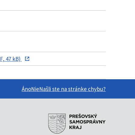
F, 47 kB)
Áno
Nie
Našli ste na stránke chybu?