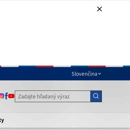
čená
ODKAZ SA OTVORÍ NA NOVEJ KARTE
ODKAZ SA OTVORÍ NA NOVEJ KARTE
ODKAZ SA OTVORÍ NA NOVEJ KARTE
stite, že zdieľate informácie iba cez
nku. Zabezpečená stránka vždy začína
ény webového sídla.
ty