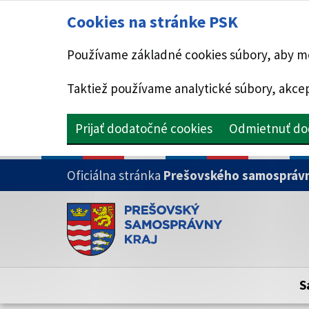
Cookies na stránke PSK
Používame základné cookies súbory, aby mo
Taktiež používame analytické súbory, akcep
Prijať dodatočné cookies
Odmietnuť do
PRESKOČIŤ NA HLAVNÝ OBSAH
Oficiálna stránka
Prešovského samosprávn
Doména psk.sk je oficiálna
Toto je oficiálna webová stránka Prešovsk
Oficiálne stránky využívajú doménu psk.sk.
S