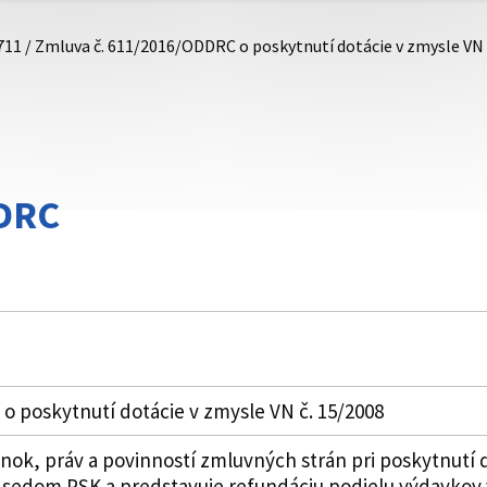
711 / Zmluva č. 611/2016/ODDRC o poskytnutí dotácie v zmysle VN 
DRC
o poskytnutí dotácie v zmysle VN č. 15/2008
k, práv a povinností zmluvných strán pri poskytnutí do
dsedom PSK a predstavuje refundáciu podielu výdavkov v