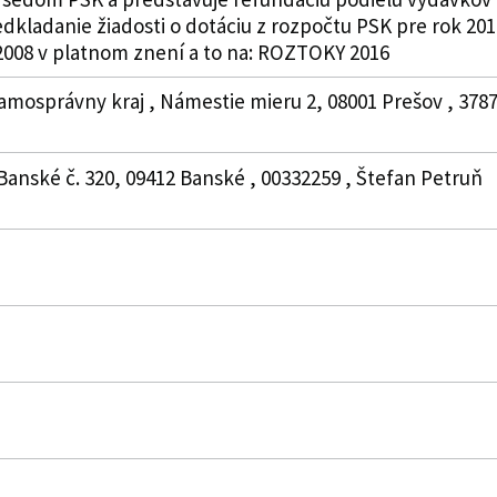
kladanie žiadosti o dotáciu z rozpočtu PSK pre rok 201
/2008 v platnom znení a to na: ROZTOKY 2016
amosprávny kraj , Námestie mieru 2, 08001 Prešov , 378
 Banské č. 320, 09412 Banské , 00332259 , Štefan Petruň