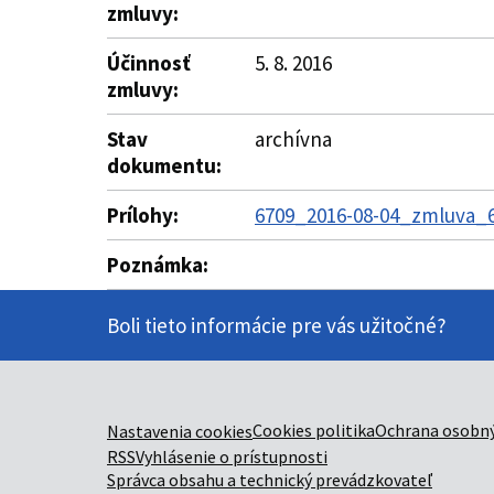
zmluvy:
Účinnosť
5. 8. 2016
zmluvy:
Stav
archívna
dokumentu:
Prílohy:
6709_2016-08-04_zmluva_6
Poznámka:
Boli tieto informácie pre vás užitočné?
Cookies politika
Ochrana osobný
Nastavenia cookies
RSS
Vyhlásenie o prístupnosti
Správca obsahu a technický prevádzkovateľ