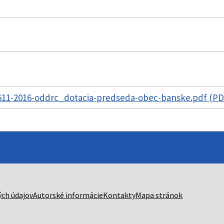
11-2016-oddrc_dotacia-predseda-obec-banske.pdf (PD
ch údajov
Autorské informácie
Kontakty
Mapa stránok