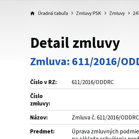
Úradná tabuľa
Zmluvy PSK
Zmluvy
24
Detail zmluvy
Zmluva: 611/2016/OD
Číslo v RZ:
611/2016/ODDRC
Číslo
zmluvy:
Názov:
Zmluva č. 611/2016/ODDRC 
Predmet:
Úprava zmluvných podmieno
na základe schválenia pre