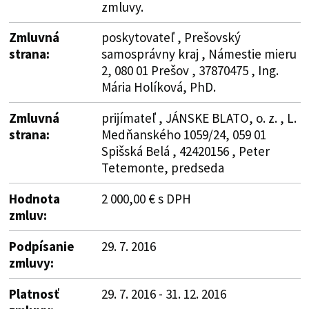
zmluvy.
Zmluvná
poskytovateľ , Prešovský
strana:
samosprávny kraj , Námestie mieru
2, 080 01 Prešov , 37870475 , Ing.
Mária Holíková, PhD.
Zmluvná
prijímateľ , JÁNSKE BLATO, o. z. , L.
strana:
Medňanského 1059/24, 059 01
Spišská Belá , 42420156 , Peter
Tetemonte, predseda
Hodnota
2 000,00 € s DPH
zmluv:
Podpísanie
29. 7. 2016
zmluvy:
Platnosť
29. 7. 2016 - 31. 12. 2016