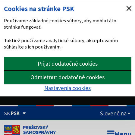
Cookies na stránke PSK
Používame základné cookies súbory, aby mohla táto
stránka fungovať.
Taktiež používame analytické súbory, akceptovaním
súhlasíte s ich používaním.
Prijať dodatočné cookies
Odmietnuť dodatočné cookies
Nastavenia cookies
SK
PSK
Doména psk.sk je oficiálna
Menu