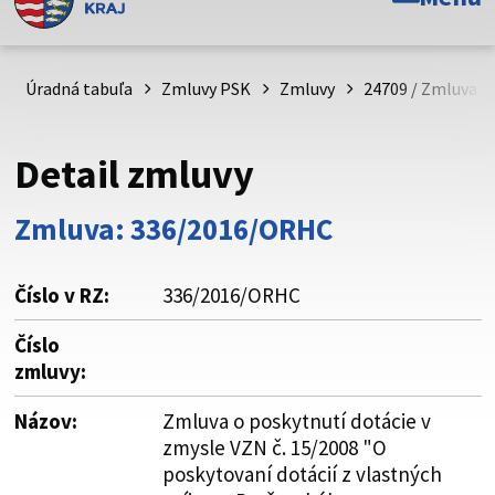
Toto je oficiálna webová stránka Prešovského
samosprávneho kraja. Oficiálne stránky využívajú doménu
psk.sk.
Úradná tabuľa
Zmluvy PSK
Zmluvy
24709 / Zmluva o
Táto stránka je zabezpečená
Detail zmluvy
Buďte pozorní a vždy sa uistite, že zdieľate informácie iba
cez zabezpečenú webovú stránku. Zabezpečená stránka
Zmluva: 336/2016/ORHC
vždy začína https:// pred názvom domény webového sídla.
Číslo v RZ:
336/2016/ORHC
Číslo
zmluvy:
Názov:
Zmluva o poskytnutí dotácie v
zmysle VZN č. 15/2008 "O
poskytovaní dotácií z vlastných