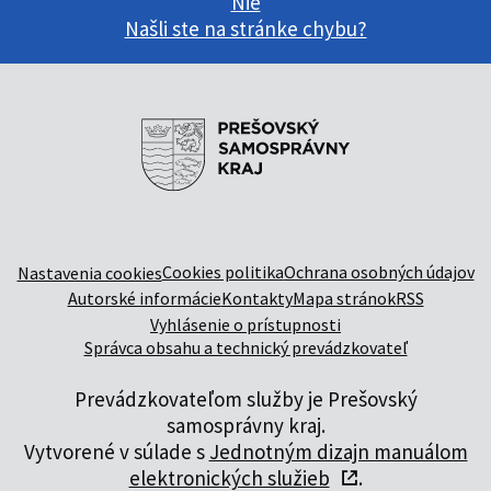
Nie
Našli ste na stránke chybu?
Cookies politika
Ochrana osobných údajov
Nastavenia cookies
Autorské informácie
Kontakty
Mapa stránok
RSS
Vyhlásenie o prístupnosti
Správca obsahu a technický prevádzkovateľ
Prevádzkovateľom služby je Prešovský
samosprávny kraj.
Vytvorené v súlade s
Jednotným dizajn manuálom
elektronických služieb
.