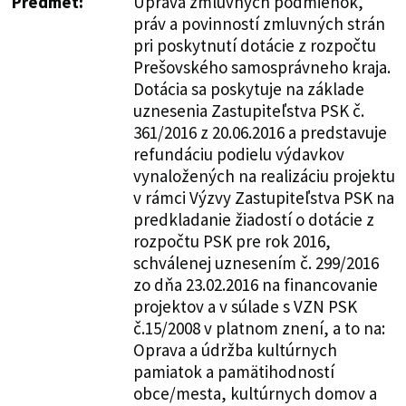
Predmet:
Úprava zmluvných podmienok,
práv a povinností zmluvných strán
pri poskytnutí dotácie z rozpočtu
Prešovského samosprávneho kraja.
Dotácia sa poskytuje na základe
uznesenia Zastupiteľstva PSK č.
361/2016 z 20.06.2016 a predstavuje
refundáciu podielu výdavkov
vynaložených na realizáciu projektu
v rámci Výzvy Zastupiteľstva PSK na
predkladanie žiadostí o dotácie z
rozpočtu PSK pre rok 2016,
schválenej uznesením č. 299/2016
zo dňa 23.02.2016 na financovanie
projektov a v súlade s VZN PSK
č.15/2008 v platnom znení, a to na:
Oprava a údržba kultúrnych
pamiatok a pamätihodností
obce/mesta, kultúrnych domov a