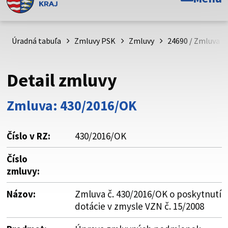
Toto je oficiálna webová stránka Prešovského
samosprávneho kraja. Oficiálne stránky využívajú doménu
psk.sk.
Úradná tabuľa
Zmluvy PSK
Zmluvy
24690 / Zmluva č.
Táto stránka je zabezpečená
Detail zmluvy
Buďte pozorní a vždy sa uistite, že zdieľate informácie iba
cez zabezpečenú webovú stránku. Zabezpečená stránka
Zmluva: 430/2016/OK
vždy začína https:// pred názvom domény webového sídla.
Číslo v RZ:
430/2016/OK
Číslo
zmluvy:
Názov:
Zmluva č. 430/2016/OK o poskytnutí
dotácie v zmysle VZN č. 15/2008