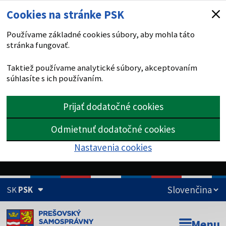
Cookies na stránke PSK
Používame základné cookies súbory, aby mohla táto
stránka fungovať.
Taktiež používame analytické súbory, akceptovaním
súhlasíte s ich používaním.
Prijať dodatočné cookies
Odmietnuť dodatočné cookies
Nastavenia cookies
SK
PSK
Doména psk.sk je oficiálna
Menu