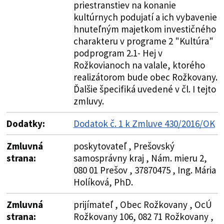
priestranstiev na konanie
kultúrnych podujatí a ich vybavenie
hnuteľným majetkom investičného
charakteru v programe 2 "Kultúra"
podprogram 2.1- Hej v
Rožkovianoch na valale, ktorého
realizátorom bude obec Rožkovany.
Ďalšie špecifiká uvedené v čl. I tejto
zmluvy.
Dodatky:
Dodatok č. 1 k Zmluve 430/2016/OK
Zmluvná
poskytovateľ , Prešovský
strana:
samosprávny kraj , Nám. mieru 2,
080 01 Prešov , 37870475 , Ing. Mária
Holíková, PhD.
Zmluvná
prijímateľ , Obec Rožkovany , OcÚ
strana:
Rožkovany 106, 082 71 Rožkovany ,