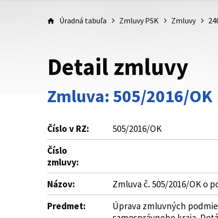
Úradná tabuľa
Zmluvy PSK
Zmluvy
24
Detail zmluvy
Zmluva: 505/2016/OK
Číslo v RZ:
505/2016/OK
Číslo
zmluvy:
Názov:
Zmluva č. 505/2016/OK o po
Predmet:
Úprava zmluvných podmieno
samosprávneho kraja. Dotác