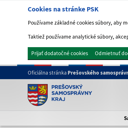
Cookies na stránke PSK
Používame základné cookies súbory, aby mo
Taktiež používame analytické súbory, akcep
Prijať dodatočné cookies
Odmietnuť do
PRESKOČIŤ NA HLAVNÝ OBSAH
Oficiálna stránka
Prešovského samosprávn
Doména psk.sk je oficiálna
Toto je oficiálna webová stránka Prešovsk
Oficiálne stránky využívajú doménu psk.sk.
S