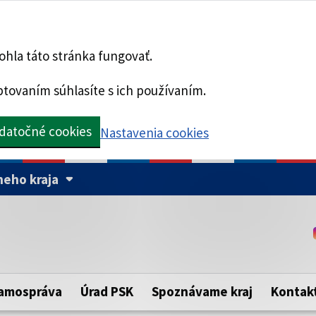
hla táto stránka fungovať.
tovaním súhlasíte s ich používaním.
datočné cookies
Nastavenia cookies
eho kraja
Táto stránka je zabezpe
Buďte pozorní a vždy sa ui
ého samosprávneho kraja.
zabezpečenú webovú strá
https:// pred názvom dom
amospráva
Úrad PSK
Spoznávame kraj
Kontak