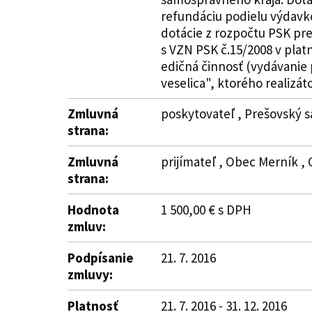
refundáciu podielu výdavko
dotácie z rozpočtu PSK pre
s VZN PSK č.15/2008 v plat
edičná činnosť (vydávanie 
veselica", ktorého realizát
Zmluvná
poskytovateľ , Prešovský s
strana:
Zmluvná
prijímateľ , Obec Merník ,
strana:
Hodnota
1 500,00 € s DPH
zmluv:
Podpísanie
21. 7. 2016
zmluvy:
Platnosť
21. 7. 2016 - 31. 12. 2016