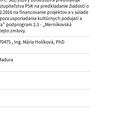
stupiteľstva PSK na predkladanie žiadostí o
2.2016 na financovanie projektov a v súlade
pora usporiadania kultúrnych podujatí a
úra" podprogram 2.3 - „Merníkovská
tejto zmluvy.
0475 , Ing. Mária Holíková, PhD
 Madura