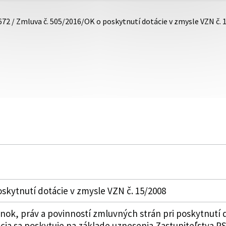
672 / Zmluva č. 505/2016/OK o poskytnutí dotácie v zmysle VZN č. 
skytnutí dotácie v zmysle VZN č. 15/2008
k, práv a povinností zmluvných strán pri poskytnutí 
ia sa poskytuje na základe uznesenia Zastupiteľstva PSK