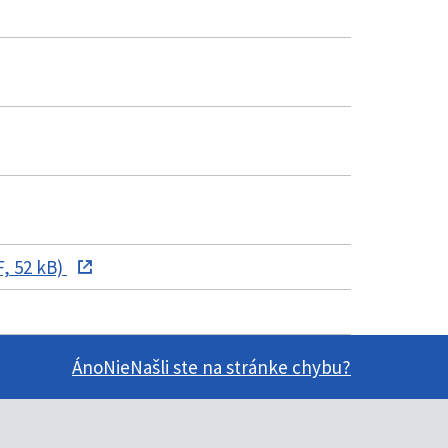
, 52 kB)
Áno
Nie
Našli ste na stránke chybu?