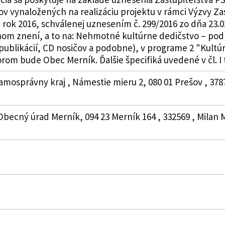
v vynaložených na realizáciu projektu v rámci Výzvy Za
 rok 2016, schválenej uznesením č. 299/2016 zo dňa 23.0
nom znení, a to na: Nehmotné kultúrne dedičstvo – pod
publikácií, CD nosičov a podobne), v programe 2 "Kult
orom bude Obec Merník. Ďalšie špecifiká uvedené v čl. I 
amosprávny kraj , Námestie mieru 2, 080 01 Prešov , 3787
 Obecný úrad Merník, 094 23 Merník 164 , 332569 , Milan