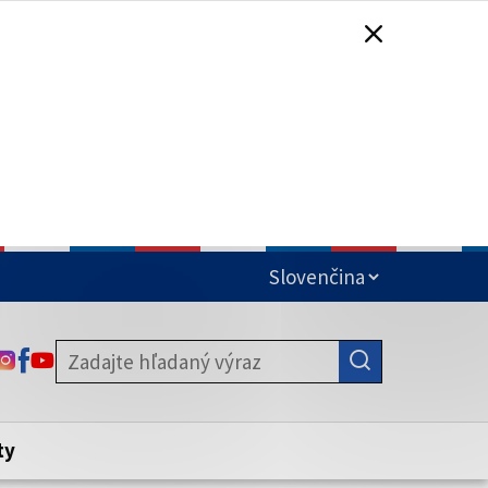
čená
ODKAZ SA OTVORÍ NA NOVEJ KARTE
ODKAZ SA OTVORÍ NA NOVEJ KARTE
ODKAZ SA OTVORÍ NA NOVEJ KARTE
stite, že zdieľate informácie iba cez
nku. Zabezpečená stránka vždy začína
ény webového sídla.
ty