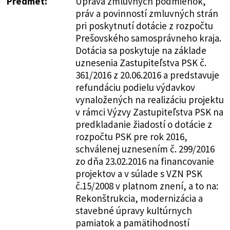
Predmet:
Úprava zmluvných podmienok,
práv a povinností zmluvných strán
pri poskytnutí dotácie z rozpočtu
Prešovského samosprávneho kraja.
Dotácia sa poskytuje na základe
uznesenia Zastupiteľstva PSK č.
361/2016 z 20.06.2016 a predstavuje
refundáciu podielu výdavkov
vynaložených na realizáciu projektu
v rámci Výzvy Zastupiteľstva PSK na
predkladanie žiadostí o dotácie z
rozpočtu PSK pre rok 2016,
schválenej uznesením č. 299/2016
zo dňa 23.02.2016 na financovanie
projektov a v súlade s VZN PSK
č.15/2008 v platnom znení, a to na:
Rekonštrukcia, modernizácia a
stavebné úpravy kultúrnych
pamiatok a pamätihodností