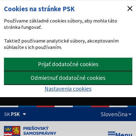
Cookies na stránke PSK
Používame základné cookies súbory, aby mohla táto
stránka fungovať.
Taktiež používame analytické súbory, akceptovaním
súhlasíte s ich používaním.
Prijať dodatočné cookies
Odmietnuť dodatočné cookies
Nastavenia cookies
SK
PSK
Doména psk.sk je oficiálna
Menu