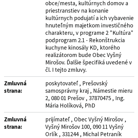
obce/mesta, kultúrnych domov a
priestranstiev na konanie
kultúrnych podujatí a ich vybavenie
hnuteľným majetkom investičného
charakteru, v programe 2 "Kultúra"
podprogram 2.1 - Rekonštrukcia
kuchyne kinosály KD, ktorého
realizátorom bude Obec Vyšný
Mirošov. Ďalšie špecifiká uvedené v
čl. I tejto zmluvy.
Zmluvná
poskytovateľ , Prešovský
strana:
samosprávny kraj , Námestie mieru
2, 080 01 Prešov , 37870475 , Ing.
Mária Holíková, PhD
Zmluvná
prijímateľ , Obec Vyšný Mirošov ,
strana:
Vyšný Mirošov 100, 090 11 Vyšný
Orlík , 331244 , Michal Petraník