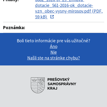
dotacie_561-2016-ok_dotacie-
vzn_obec-vysny-mirosov.pdf (PDF,
59 kB)
Poznámka:
Boli tieto informácie pre vás užitočné?
Áno
Nie
Našli ste na stránke chybu?