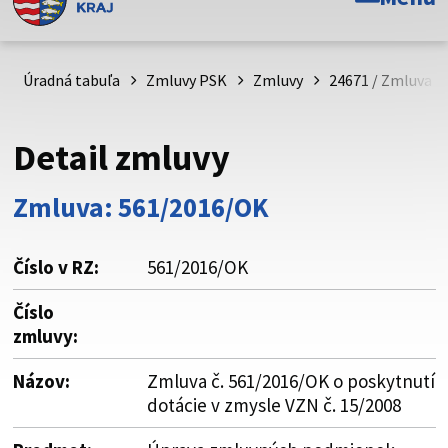
Toto je oficiálna webová stránka Prešovského
samosprávneho kraja. Oficiálne stránky využívajú doménu
psk.sk.
Úradná tabuľa
Zmluvy PSK
Zmluvy
24671 / Zmluva č.
Táto stránka je zabezpečená
Detail zmluvy
Buďte pozorní a vždy sa uistite, že zdieľate informácie iba
cez zabezpečenú webovú stránku. Zabezpečená stránka
Zmluva: 561/2016/OK
vždy začína https:// pred názvom domény webového sídla.
Číslo v RZ:
561/2016/OK
Číslo
zmluvy:
Názov:
Zmluva č. 561/2016/OK o poskytnutí
dotácie v zmysle VZN č. 15/2008