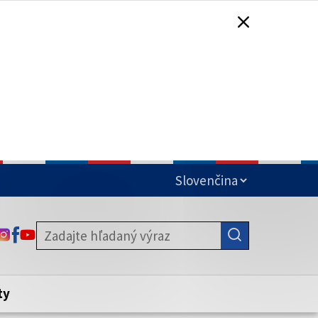
čená
ODKAZ SA OTVORÍ NA NOVEJ KARTE
ODKAZ SA OTVORÍ NA NOVEJ KARTE
ODKAZ SA OTVORÍ NA NOVEJ KARTE
stite, že zdieľate informácie iba cez
nku. Zabezpečená stránka vždy začína
ény webového sídla.
ty