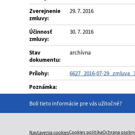
Zverejnenie
29. 7. 2016
zmluvy:
Účinnosť
30. 7. 2016
zmluvy:
Stav
archívna
dokumentu:
Prílohy:
6627_2016-07-29_zmluva_34
Poznámka:
Boli tieto informácie pre vás užitočné?
Cookies politika
Ochrana osobný
Nastavenia cookies