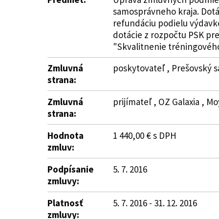
samosprávneho kraja. Dotác
refundáciu podielu výdavko
dotácie z rozpočtu PSK pre
"Skvalitnenie tréningového 
Zmluvná
poskytovateľ , Prešovský s
strana:
Zmluvná
prijímateľ , OZ Galaxia , 
strana:
Hodnota
1 440,00 € s DPH
zmluv:
Podpísanie
5. 7. 2016
zmluvy:
Platnosť
5. 7. 2016 - 31. 12. 2016
zmluvy: