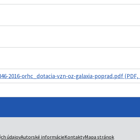
6-2016-orhc_dotacia-vzn-oz-galaxia-poprad.pdf (PDF,
ch údajov
Autorské informácie
Kontakty
Mapa stránok