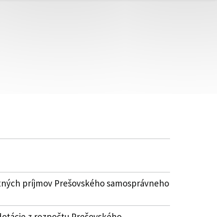
lastných príjmov Prešovského samosprávneho
dotácie z rozpočtu Prešovského