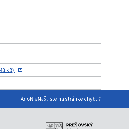
 48 kB)
Áno
Nie
Našli ste na stránke chybu?