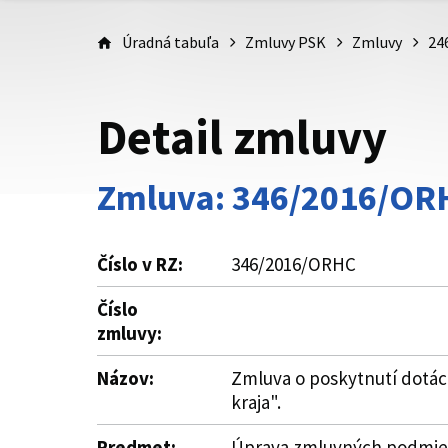
Úradná tabuľa
Zmluvy PSK
Zmluvy
24
Detail zmluvy
Zmluva: 346/2016/OR
Číslo v RZ:
346/2016/ORHC
Číslo
zmluvy:
Názov:
Zmluva o poskytnutí dotác
kraja".
Predmet:
Úprava zmluvných podmieno