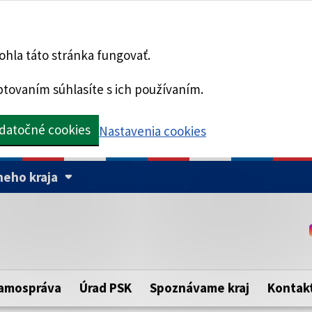
hla táto stránka fungovať.
tovaním súhlasíte s ich používaním.
datočné cookies
Nastavenia cookies
eho kraja
Táto stránka je zabezpe
Buďte pozorní a vždy sa ui
ého samosprávneho kraja.
zabezpečenú webovú strá
https:// pred názvom dom
amospráva
Úrad PSK
Spoznávame kraj
Kontak