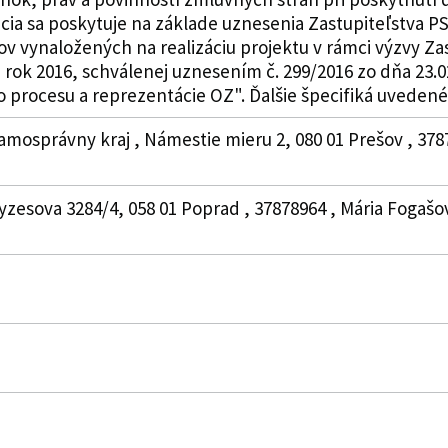
ia sa poskytuje na základe uznesenia Zastupiteľstva PSK
v vynaložených na realizáciu projektu v rámci výzvy Za
 rok 2016, schválenej uznesením č. 299/2016 zo dňa 23.0
procesu a reprezentácie OZ". Ďalšie špecifiká uvedené v 
amosprávny kraj , Námestie mieru 2, 080 01 Prešov , 3787
Moyzesova 3284/4, 058 01 Poprad , 37878964 , Mária Fogaš