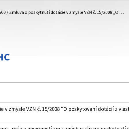
660 / Zmluva o poskytnutí dotácie v zmysle VZN č. 15/2008 „O …
HC
ie v zmysle VZN č. 15/2008 "O poskytovaní dotácií z v
k, práv a povinností zmluvných strán pri poskytnutí 