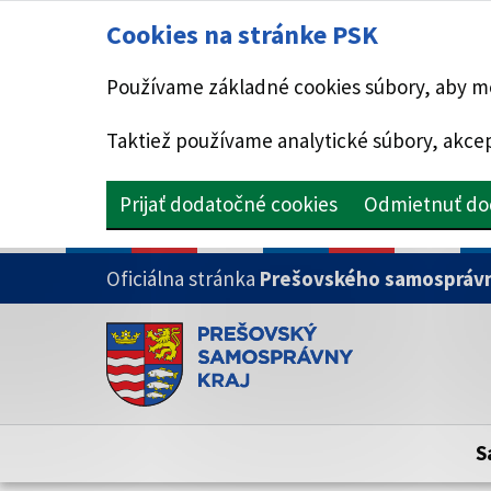
Cookies na stránke PSK
Používame základné cookies súbory, aby mo
Taktiež používame analytické súbory, akcep
Prijať dodatočné cookies
Odmietnuť do
PRESKOČIŤ NA HLAVNÝ OBSAH
Oficiálna stránka
Prešovského samosprávn
Doména psk.sk je oficiálna
Toto je oficiálna webová stránka Prešovsk
Oficiálne stránky využívajú doménu psk.sk.
S