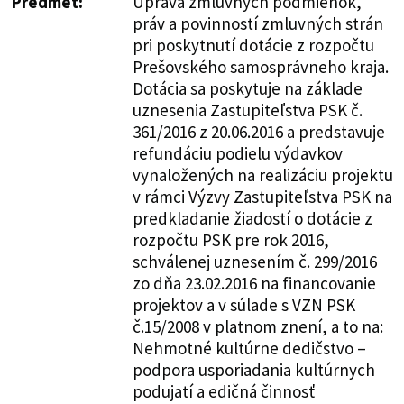
Predmet:
Úprava zmluvných podmienok,
práv a povinností zmluvných strán
pri poskytnutí dotácie z rozpočtu
Prešovského samosprávneho kraja.
Dotácia sa poskytuje na základe
uznesenia Zastupiteľstva PSK č.
361/2016 z 20.06.2016 a predstavuje
refundáciu podielu výdavkov
vynaložených na realizáciu projektu
v rámci Výzvy Zastupiteľstva PSK na
predkladanie žiadostí o dotácie z
rozpočtu PSK pre rok 2016,
schválenej uznesením č. 299/2016
zo dňa 23.02.2016 na financovanie
projektov a v súlade s VZN PSK
č.15/2008 v platnom znení, a to na:
Nehmotné kultúrne dedičstvo –
podpora usporiadania kultúrnych
podujatí a edičná činnosť