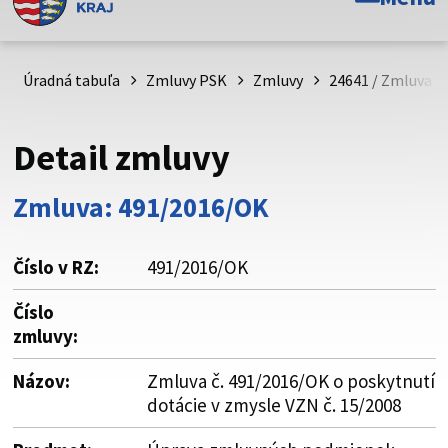
Toto je oficiálna webová stránka Prešovského
samosprávneho kraja. Oficiálne stránky využívajú doménu
psk.sk.
Úradná tabuľa
Zmluvy PSK
Zmluvy
24641 / Zmluva č.
Táto stránka je zabezpečená
Detail zmluvy
Buďte pozorní a vždy sa uistite, že zdieľate informácie iba
cez zabezpečenú webovú stránku. Zabezpečená stránka
Zmluva: 491/2016/OK
vždy začína https:// pred názvom domény webového sídla.
Číslo v RZ:
491/2016/OK
Číslo
zmluvy:
Názov:
Zmluva č. 491/2016/OK o poskytnutí
dotácie v zmysle VZN č. 15/2008