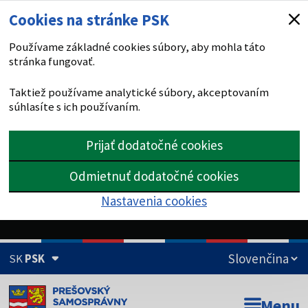
Cookies na stránke PSK
Používame základné cookies súbory, aby mohla táto
stránka fungovať.
Taktiež používame analytické súbory, akceptovaním
súhlasíte s ich používaním.
Prijať dodatočné cookies
Odmietnuť dodatočné cookies
Nastavenia cookies
SK
PSK
Doména psk.sk je oficiálna
Menu