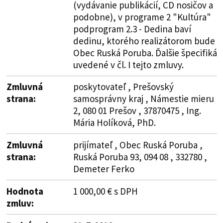
(vydávanie publikácií, CD nosičov a
podobne), v programe 2 "Kultúra"
podprogram 2.3 - Dedina baví
dedinu, ktorého realizátorom bude
Obec Ruská Poruba. Ďalšie špecifiká
uvedené v čl. I tejto zmluvy.
Zmluvná
poskytovateľ , Prešovský
strana:
samosprávny kraj , Námestie mieru
2, 080 01 Prešov , 37870475 , Ing.
Mária Holíková, PhD.
Zmluvná
prijímateľ , Obec Ruská Poruba ,
strana:
Ruská Poruba 93, 094 08 , 332780 ,
Demeter Ferko
Hodnota
1 000,00 € s DPH
zmluv: