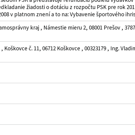
kladanie žiadosti o dotáciu z rozpočtu PSK pre rok 201
/2008 v platnom znení a to na: Vybavenie športového ihri
amosprávny kraj , Námestie mieru 2, 08001 Prešov , 378
, Koškovce č. 11, 06712 Koškovce , 00323179 , Ing. Vladi