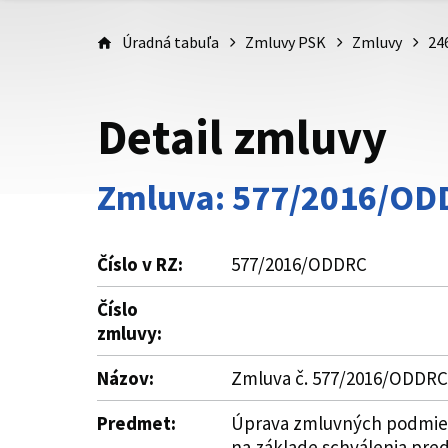
Úradná tabuľa
Zmluvy PSK
Zmluvy
24
Detail zmluvy
Zmluva: 577/2016/OD
Číslo v RZ:
577/2016/ODDRC
Číslo
zmluvy:
Názov:
Zmluva č. 577/2016/ODDRC 
Predmet:
Úprava zmluvných podmieno
na základe schválenia pre