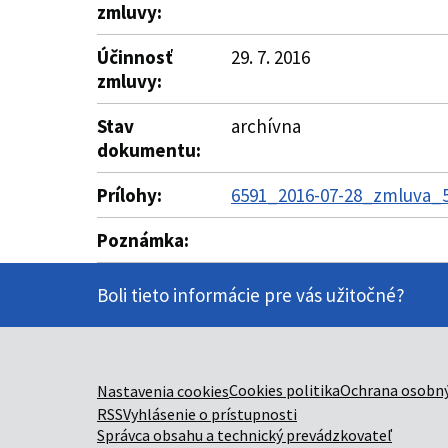
zmluvy:
Účinnosť
29. 7. 2016
zmluvy:
Stav
archívna
dokumentu:
Prílohy:
6591_2016-07-28_zmluva_5
Poznámka:
Boli tieto informácie pre vás užitočné?
Cookies politika
Ochrana osobný
Nastavenia cookies
RSS
Vyhlásenie o prístupnosti
Správca obsahu a technický prevádzkovateľ