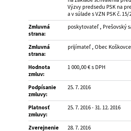
Výzvy predsedu PSK na pred
a v súlade s VZN PSK č. 15
Zmluvná
poskytovateľ , Prešovský s
strana:
Zmluvná
prijímateľ , Obec Koškovce 
strana:
Hodnota
1 000,00 € s DPH
zmluv:
Podpísanie
25. 7. 2016
zmluvy:
Platnosť
25. 7. 2016 - 31. 12. 2016
zmluvy:
Zverejnenie
28. 7. 2016