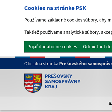
Cookies na stránke PSK
Používame základné cookies súbory, aby mo
Taktiež používame analytické súbory, akcep
Prijať dodatočné cookies
Odmietnuť do
PRESKOČIŤ NA HLAVNÝ OBSAH
Oficiálna stránka
Prešovského samosprávn
Doména psk.sk je oficiálna
Toto je oficiálna webová stránka Prešovsk
Oficiálne stránky využívajú doménu psk.sk.
S