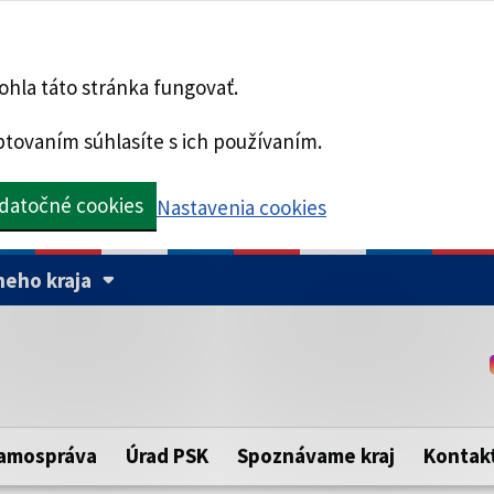
hla táto stránka fungovať.
tovaním súhlasíte s ich používaním.
datočné cookies
Nastavenia cookies
eho kraja
Táto stránka je zabezpe
Buďte pozorní a vždy sa ui
ého samosprávneho kraja.
zabezpečenú webovú strá
https:// pred názvom dom
amospráva
Úrad PSK
Spoznávame kraj
Kontak