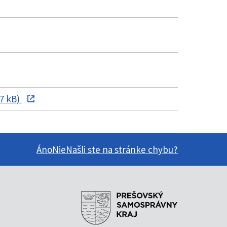
7 kB)
Áno
Nie
Našli ste na stránke chybu?