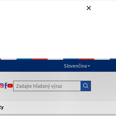
čená
ODKAZ SA OTVORÍ NA NOVEJ KARTE
ODKAZ SA OTVORÍ NA NOVEJ KARTE
ODKAZ SA OTVORÍ NA NOVEJ KARTE
stite, že zdieľate informácie iba cez
nku. Zabezpečená stránka vždy začína
ény webového sídla.
ty