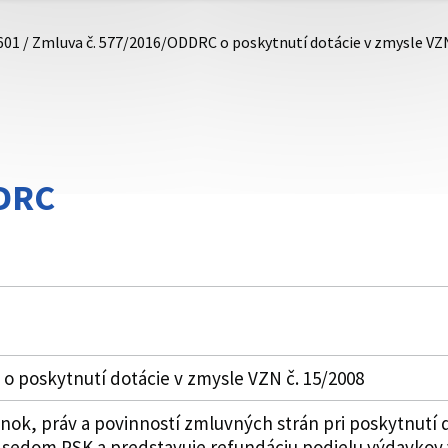
601 / Zmluva č. 577/2016/ODDRC o poskytnutí dotácie v zmysle VZN
DRC
o poskytnutí dotácie v zmysle VZN č. 15/2008
k, práv a povinností zmluvných strán pri poskytnutí do
dsedom PSK a predstavuje refundáciu podielu výdavkov v