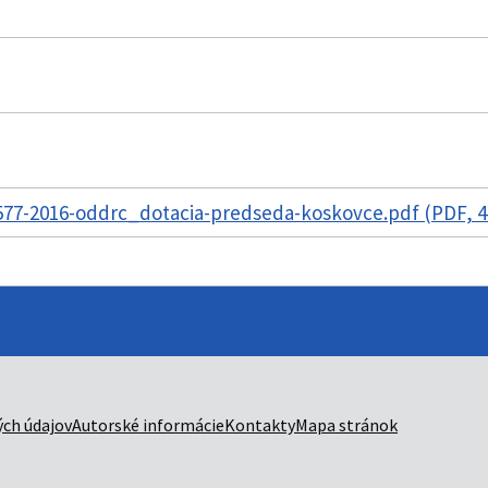
77-2016-oddrc_dotacia-predseda-koskovce.pdf (PDF, 4
ch údajov
Autorské informácie
Kontakty
Mapa stránok