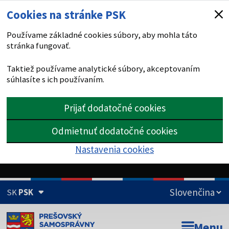
Cookies na stránke PSK
Používame základné cookies súbory, aby mohla táto
stránka fungovať.
Taktiež používame analytické súbory, akceptovaním
súhlasíte s ich používaním.
Prijať dodatočné cookies
Odmietnuť dodatočné cookies
Nastavenia cookies
SK
PSK
Doména psk.sk je oficiálna
Menu