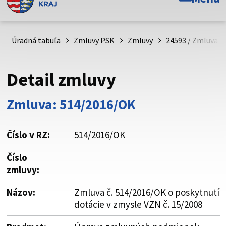
Toto je oficiálna webová stránka Prešovského
samosprávneho kraja. Oficiálne stránky využívajú doménu
psk.sk.
Úradná tabuľa
Zmluvy PSK
Zmluvy
24593 / Zmluva č.
Táto stránka je zabezpečená
Detail zmluvy
Buďte pozorní a vždy sa uistite, že zdieľate informácie iba
cez zabezpečenú webovú stránku. Zabezpečená stránka
Zmluva: 514/2016/OK
vždy začína https:// pred názvom domény webového sídla.
Číslo v RZ:
514/2016/OK
Číslo
zmluvy:
Názov:
Zmluva č. 514/2016/OK o poskytnutí
dotácie v zmysle VZN č. 15/2008