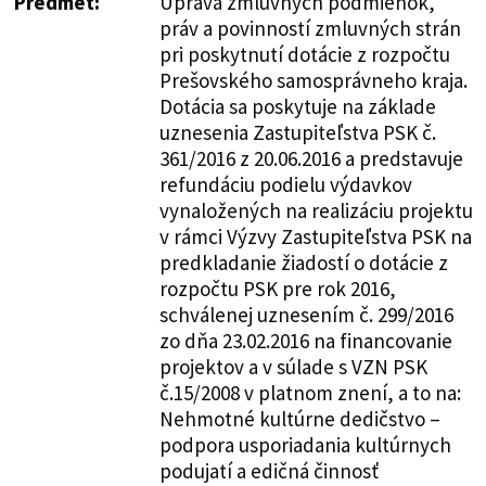
Predmet:
Úprava zmluvných podmienok,
práv a povinností zmluvných strán
pri poskytnutí dotácie z rozpočtu
Prešovského samosprávneho kraja.
Dotácia sa poskytuje na základe
uznesenia Zastupiteľstva PSK č.
361/2016 z 20.06.2016 a predstavuje
refundáciu podielu výdavkov
vynaložených na realizáciu projektu
v rámci Výzvy Zastupiteľstva PSK na
predkladanie žiadostí o dotácie z
rozpočtu PSK pre rok 2016,
schválenej uznesením č. 299/2016
zo dňa 23.02.2016 na financovanie
projektov a v súlade s VZN PSK
č.15/2008 v platnom znení, a to na:
Nehmotné kultúrne dedičstvo –
podpora usporiadania kultúrnych
podujatí a edičná činnosť