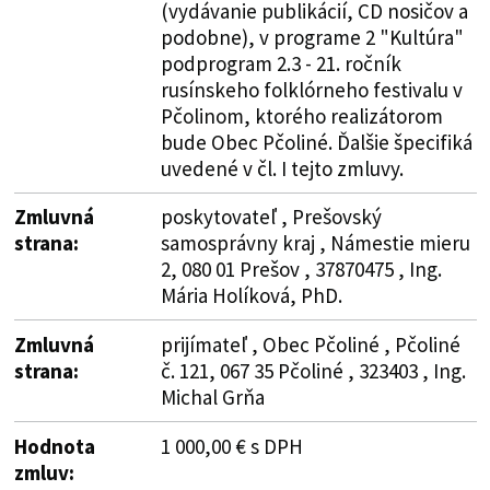
(vydávanie publikácií, CD nosičov a
podobne), v programe 2 "Kultúra"
podprogram 2.3 - 21. ročník
rusínskeho folklórneho festivalu v
Pčolinom, ktorého realizátorom
bude Obec Pčoliné. Ďalšie špecifiká
uvedené v čl. I tejto zmluvy.
Zmluvná
poskytovateľ , Prešovský
strana:
samosprávny kraj , Námestie mieru
2, 080 01 Prešov , 37870475 , Ing.
Mária Holíková, PhD.
Zmluvná
prijímateľ , Obec Pčoliné , Pčoliné
strana:
č. 121, 067 35 Pčoliné , 323403 , Ing.
Michal Grňa
Hodnota
1 000,00 € s DPH
zmluv: