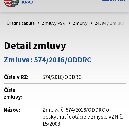
Toto je oficiálna webová stránka Prešovského
samosprávneho kraja. Oficiálne stránky využívajú doménu
psk.sk.
Úradná tabuľa
Zmluvy PSK
Zmluvy
24584 / Zmluva č
Táto stránka je zabezpečená
Detail zmluvy
Buďte pozorní a vždy sa uistite, že zdieľate informácie iba
cez zabezpečenú webovú stránku. Zabezpečená stránka
Zmluva: 574/2016/ODDRC
vždy začína https:// pred názvom domény webového sídla.
Číslo v RZ:
574/2016/ODDRC
Číslo
zmluvy:
Názov:
Zmluva č. 574/2016/ODDRC o
poskytnutí dotácie v zmysle VZN č.
15/2008