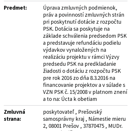
Predmet:
Úprava zmluvných podmienok,
práv a povinností zmluvných strán
pri poskytnutí dotácie z rozpočtu
PSK. Dotácia sa poskytuje na
základe schválenia predsedom PSK
a predstavuje refundáciu podielu
výdavkov vynaložených na
realizáciu projektu v rámci Výzvy
predsedu PSK na predkladanie
žiadosti o dotáciu z rozpočtu PSK
pre rok 2016 zo dňa 8.3.2016 na
financovanie projektov a v súlade s
VZN PSK č. 15/2008 v platnom znení
a to na: Úcta k obetiam
Zmluvná
poskytovateľ , Prešovský
strana:
samosprávny kraj , Námestie mieru
2, 08001 Prešov , 37870475 , MUDr.