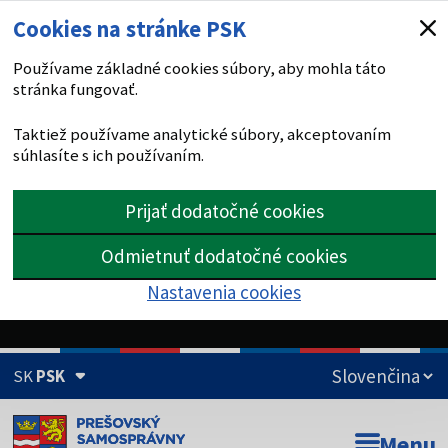
Cookies na stránke PSK
Používame základné cookies súbory, aby mohla táto
stránka fungovať.
Taktiež používame analytické súbory, akceptovaním
súhlasíte s ich používaním.
Prijať dodatočné cookies
Odmietnuť dodatočné cookies
Nastavenia cookies
SK
PSK
Doména psk.sk je oficiálna
Menu