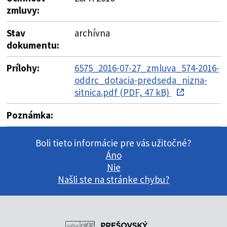
zmluvy:
Stav
archívna
dokumentu:
Prílohy:
6575_2016-07-27_zmluva_574-2016-
oddrc_dotacia-predseda_nizna-
sitnica.pdf (PDF, 47 kB)
Poznámka:
Boli tieto informácie pre vás užitočné?
Áno
Nie
Našli ste na stránke chybu?