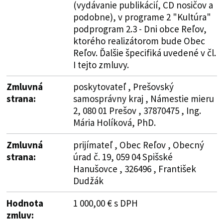
(vydávanie publikácií, CD nosičov a
podobne), v programe 2 "Kultúra"
podprogram 2.3 - Dni obce Reľov,
ktorého realizátorom bude Obec
Reľov. Ďalšie špecifiká uvedené v čl.
I tejto zmluvy.
Zmluvná
poskytovateľ , Prešovský
strana:
samosprávny kraj , Námestie mieru
2, 080 01 Prešov , 37870475 , Ing.
Mária Holíková, PhD.
Zmluvná
prijímateľ , Obec Reľov , Obecný
strana:
úrad č. 19, 059 04 Spišské
Hanušovce , 326496 , František
Dudžák
Hodnota
1 000,00 € s DPH
zmluv: