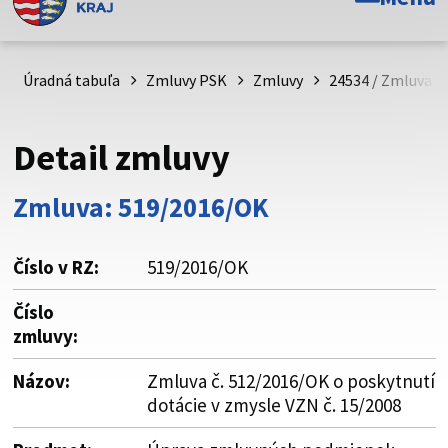
Toto je oficiálna webová stránka Prešovského
samosprávneho kraja. Oficiálne stránky využívajú doménu
psk.sk.
Úradná tabuľa
Zmluvy PSK
Zmluvy
24534 / Zmluva č.
Táto stránka je zabezpečená
Detail zmluvy
Buďte pozorní a vždy sa uistite, že zdieľate informácie iba
cez zabezpečenú webovú stránku. Zabezpečená stránka
Zmluva: 519/2016/OK
vždy začína https:// pred názvom domény webového sídla.
Číslo v RZ:
519/2016/OK
Číslo
zmluvy:
Názov:
Zmluva č. 512/2016/OK o poskytnutí
dotácie v zmysle VZN č. 15/2008