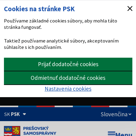
Cookies na stránke PSK
Používame základné cookies súbory, aby mohla táto
stránka fungovať.
Taktiež používame analytické súbory, akceptovaním
súhlasíte s ich používaním.
Prijať dodatočné cookies
Odmietnuť dodatočné cookies
Nastavenia cookies
SK
PSK
Doména psk.sk je oficiálna
Menu