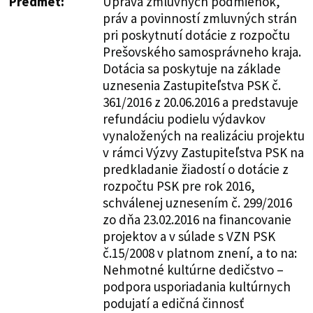
Predmet:
Úprava zmluvných podmienok,
práv a povinností zmluvných strán
pri poskytnutí dotácie z rozpočtu
Prešovského samosprávneho kraja.
Dotácia sa poskytuje na základe
uznesenia Zastupiteľstva PSK č.
361/2016 z 20.06.2016 a predstavuje
refundáciu podielu výdavkov
vynaložených na realizáciu projektu
v rámci Výzvy Zastupiteľstva PSK na
predkladanie žiadostí o dotácie z
rozpočtu PSK pre rok 2016,
schválenej uznesením č. 299/2016
zo dňa 23.02.2016 na financovanie
projektov a v súlade s VZN PSK
č.15/2008 v platnom znení, a to na:
Nehmotné kultúrne dedičstvo –
podpora usporiadania kultúrnych
podujatí a edičná činnosť