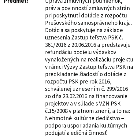
Predmet:
Úprava zmluvných podmienok,
práv a povinností zmluvných strán
pri poskytnutí dotácie z rozpočtu
Prešovského samosprávneho kraja.
Dotácia sa poskytuje na základe
uznesenia Zastupiteľstva PSK č.
361/2016 z 20.06.2016 a predstavuje
refundáciu podielu výdavkov
vynaložených na realizáciu projektu
v rámci Výzvy Zastupiteľstva PSK na
predkladanie žiadostí o dotácie z
rozpočtu PSK pre rok 2016,
schválenej uznesením č. 299/2016
zo dňa 23.02.2016 na financovanie
projektov a v súlade s VZN PSK
č.15/2008 v platnom znení, a to na:
Nehmotné kultúrne dedičstvo –
podpora usporiadania kultúrnych
podujatí a edičná činnosť