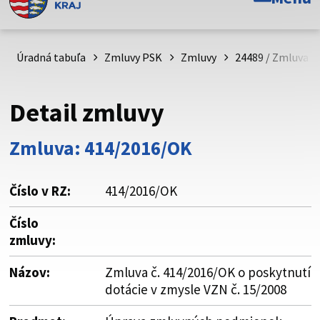
Toto je oficiálna webová stránka Prešovského
samosprávneho kraja. Oficiálne stránky využívajú doménu
psk.sk.
Úradná tabuľa
Zmluvy PSK
Zmluvy
24489 / Zmluva č.
Táto stránka je zabezpečená
Detail zmluvy
Buďte pozorní a vždy sa uistite, že zdieľate informácie iba
cez zabezpečenú webovú stránku. Zabezpečená stránka
Zmluva: 414/2016/OK
vždy začína https:// pred názvom domény webového sídla.
Číslo v RZ:
414/2016/OK
Číslo
zmluvy:
Názov:
Zmluva č. 414/2016/OK o poskytnutí
dotácie v zmysle VZN č. 15/2008