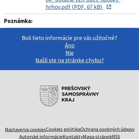
hrhov.pdf (PDF, 67 kB)
Poznámka:
Boli tieto informácie pre vás užitočné?
Áno
Nie
Našli ste na stránke chybu?
Cookies politika
Ochrana osobných údajov
Nastavenia cookies
Autorské informácie
Kontakty
Mapa stránok
RSS