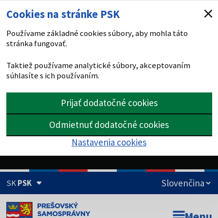
Cookies na stránke PSK
Používame základné cookies súbory, aby mohla táto
stránka fungovať.
Taktiež používame analytické súbory, akceptovaním
súhlasíte s ich používaním.
Prijať dodatočné cookies
Odmietnuť dodatočné cookies
Nastavenia cookies
SK
PSK
Doména psk.sk je oficiálna
Menu