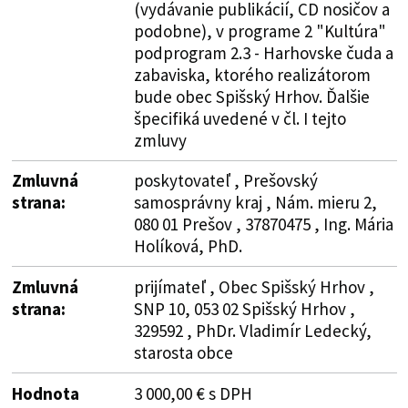
(vydávanie publikácií, CD nosičov a
podobne), v programe 2 "Kultúra"
podprogram 2.3 - Harhovske čuda a
zabaviska, ktorého realizátorom
bude obec Spišský Hrhov. Ďalšie
špecifiká uvedené v čl. I tejto
zmluvy
Zmluvná
poskytovateľ , Prešovský
strana:
samosprávny kraj , Nám. mieru 2,
080 01 Prešov , 37870475 , Ing. Mária
Holíková, PhD.
Zmluvná
prijímateľ , Obec Spišský Hrhov ,
strana:
SNP 10, 053 02 Spišský Hrhov ,
329592 , PhDr. Vladimír Ledecký,
starosta obce
Hodnota
3 000,00 € s DPH