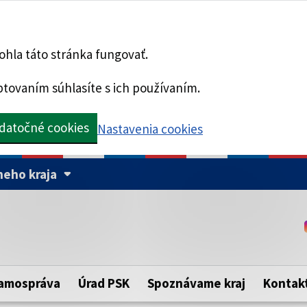
hla táto stránka fungovať.
tovaním súhlasíte s ich používaním.
datočné cookies
Nastavenia cookies
eho kraja
Táto stránka je zabezpe
Buďte pozorní a vždy sa ui
ého samosprávneho kraja.
zabezpečenú webovú strá
https:// pred názvom dom
amospráva
Úrad PSK
Spoznávame kraj
Kontak