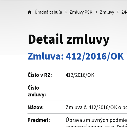
Úradná tabuľa
Zmluvy PSK
Zmluvy
24
Detail zmluvy
Zmluva: 412/2016/OK
Číslo v RZ:
412/2016/OK
Číslo
zmluvy:
Názov:
Zmluva č. 412/2016/OK o po
Predmet:
Úprava zmluvných podmieno
samosprávneho kraja. Dotác