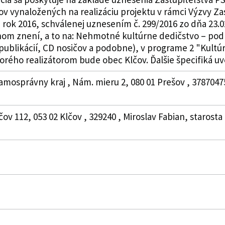
v vynaložených na realizáciu projektu v rámci Výzvy Za
 rok 2016, schválenej uznesením č. 299/2016 zo dňa 23.0
nom znení, a to na: Nehmotné kultúrne dedičstvo – pod
 publikácií, CD nosičov a podobne), v programe 2 "Kult
torého realizátorom bude obec Klčov. Ďalšie špecifiká uve
amosprávny kraj , Nám. mieru 2, 080 01 Prešov , 37870475
čov 112, 053 02 Klčov , 329240 , Miroslav Fabian, starost