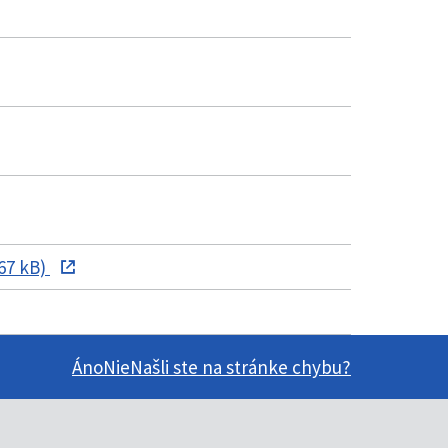
67 kB)
Áno
Nie
Našli ste na stránke chybu?