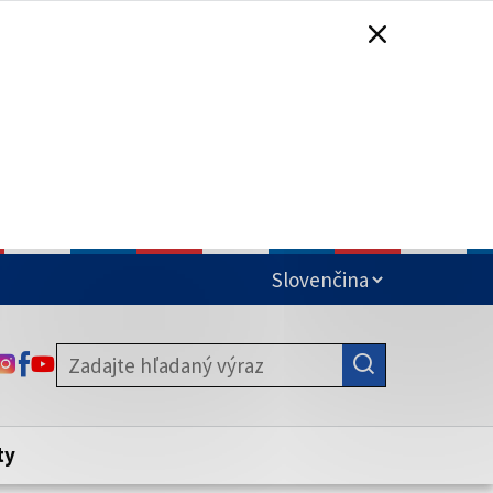
čená
ODKAZ SA OTVORÍ NA NOVEJ KARTE
ODKAZ SA OTVORÍ NA NOVEJ KARTE
ODKAZ SA OTVORÍ NA NOVEJ KARTE
stite, že zdieľate informácie iba cez
nku. Zabezpečená stránka vždy začína
ény webového sídla.
ty