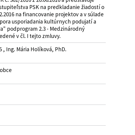
stupiteľstva PSK na predkladanie žiadostí o
2.2016 na financovanie projektov a v súlade
pora usporiadania kultúrnych podujatí a
úra" podprogram 2.3 - Medzinárodný
dené v čl. I tejto zmluvy.
 , Ing. Mária Holíková, PhD.
a obce