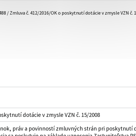
488 / Zmluva č. 412/2016/OK o poskytnutí dotácie v zmysle VZN č. 
skytnutí dotácie v zmysle VZN č. 15/2008
k, práv a povinností zmluvných strán pri poskytnutí 
ia sa poskytuje na základe uznesenia Zastupiteľstva PSK