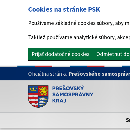
Cookies na stránke PSK
Používame základné cookies súbory, aby mo
Taktiež používame analytické súbory, akcep
Prijať dodatočné cookies
Odmietnuť do
PRESKOČIŤ NA HLAVNÝ OBSAH
Oficiálna stránka
Prešovského samosprávn
Doména psk.sk je oficiálna
Toto je oficiálna webová stránka Prešovsk
Oficiálne stránky využívajú doménu psk.sk.
S