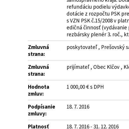
refundáciu podielu výdavko
dotácie z rozpočtu PSK pre
s VZN PSK č.15/2008 v plat
edičná činnosť (vydávanie
rezbársky plenér 3. roč., k
Zmluvná
poskytovateľ , Prešovský s
strana:
Zmluvná
prijímateľ , Obec Klčov , Kl
strana:
Hodnota
1 000,00 € s DPH
zmluv:
Podpísanie
18. 7. 2016
zmluvy:
Platnosť
18. 7. 2016 - 31. 12. 2016