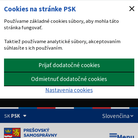
Cookies na stránke PSK
Používame základné cookies súbory, aby mohla táto
stránka fungovať.
Taktiež používame analytické súbory, akceptovaním
súhlasíte s ich používaním.
Prijať dodatočné cookies
Odmietnuť dodatočné cookies
Nastavenia cookies
SK
PSK
Doména psk.sk je oficiálna
Menu