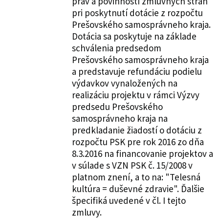
práv a povinností zmluvných strán
pri poskytnutí dotácie z rozpočtu
Prešovského samosprávneho kraja.
Dotácia sa poskytuje na základe
schválenia predsedom
Prešovského samosprávneho kraja
a predstavuje refundáciu podielu
výdavkov vynaložených na
realizáciu projektu v rámci Výzvy
predsedu Prešovského
samosprávneho kraja na
predkladanie žiadostí o dotáciu z
rozpočtu PSK pre rok 2016 zo dňa
8.3.2016 na financovanie projektov a
v súlade s VZN PSK č. 15/2008 v
platnom znení, a to na: "Telesná
kultúra = duševné zdravie". Ďalšie
špecifiká uvedené v čl. I tejto
zmluvy.