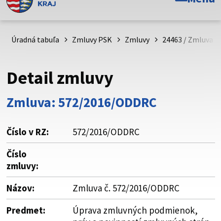
Toto je oficiálna webová stránka Prešovského
samosprávneho kraja. Oficiálne stránky využívajú doménu
psk.sk.
Úradná tabuľa
Zmluvy PSK
Zmluvy
24463 / Zmluva č
Táto stránka je zabezpečená
Detail zmluvy
Buďte pozorní a vždy sa uistite, že zdieľate informácie iba
cez zabezpečenú webovú stránku. Zabezpečená stránka
Zmluva: 572/2016/ODDRC
vždy začína https:// pred názvom domény webového sídla.
Číslo v RZ:
572/2016/ODDRC
Číslo
zmluvy:
Názov:
Zmluva č. 572/2016/ODDRC
Predmet:
Úprava zmluvných podmienok,