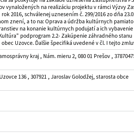
v vynaložených na realizáciu projektu v rámci Výzvy Za
 rok 2016, schválenej uznesením č. 299/2016 zo dňa 23.0
tnom znení, a to na: Oprava a údržba kultúrnych pamia
ranstiev na konanie kultúrnych podujatí a ich vybave
Kultúra" podprogram 2.2- Zakúpenie záhradného stanu 
obec Uzovce. Ďalšie špecifiká uvedené v čl. I tejto zmlu
amosprávny kraj , Nám. mieru 2, 080 01 Prešov , 37870475
Uzovce 136 , 307921 , Jaroslav Golodžej, starosta obce