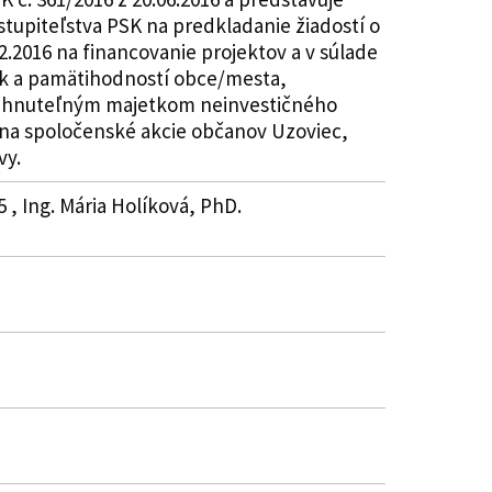
stupiteľstva PSK na predkladanie žiadostí o
2.2016 na financovanie projektov a v súlade
tok a pamätihodností obce/mesta,
nie hnuteľným majetkom neinvestičného
na spoločenské akcie občanov Uzoviec,
vy.
 , Ing. Mária Holíková, PhD.