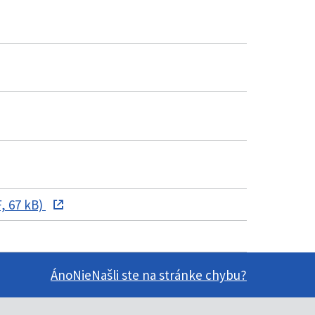
, 67 kB)
Áno
Nie
Našli ste na stránke chybu?