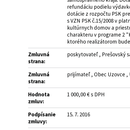
refundáciu podielu výdavko
dotácie z rozpočtu PSK pre
s VZN PSK č.15/2008 v pla
kultúrnych domov a priest
charakteru v programe 2 "
ktorého realizátorom bude 
Zmluvná
poskytovateľ , Prešovský s
strana:
Zmluvná
prijímateľ , Obec Uzovce , 
strana:
Hodnota
1 000,00 € s DPH
zmluv:
Podpísanie
15. 7. 2016
zmluvy: