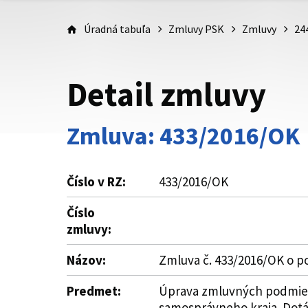
Úradná tabuľa
Zmluvy PSK
Zmluvy
24
Detail zmluvy
Zmluva: 433/2016/OK
Číslo v RZ:
433/2016/OK
Číslo
zmluvy:
Názov:
Zmluva č. 433/2016/OK o po
Predmet:
Úprava zmluvných podmieno
samosprávneho kraja. Dotác