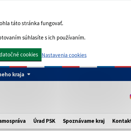
hla táto stránka fungovať.
tovaním súhlasíte s ich používaním.
datočné cookies
Nastavenia cookies
eho kraja
Táto stránka je zabezpe
Buďte pozorní a vždy sa ui
ého samosprávneho kraja.
zabezpečenú webovú strá
https:// pred názvom dom
amospráva
Úrad PSK
Spoznávame kraj
Kontak