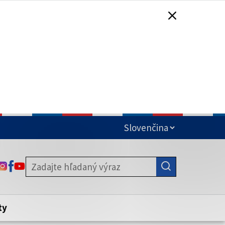
čená
ODKAZ SA OTVORÍ NA NOVEJ KARTE
ODKAZ SA OTVORÍ NA NOVEJ KARTE
ODKAZ SA OTVORÍ NA NOVEJ KARTE
stite, že zdieľate informácie iba cez
nku. Zabezpečená stránka vždy začína
ény webového sídla.
ty