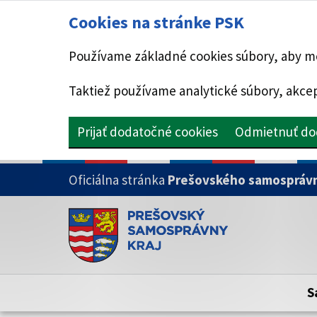
Cookies na stránke PSK
Používame základné cookies súbory, aby mo
Taktiež používame analytické súbory, akcep
Prijať dodatočné cookies
Odmietnuť do
PRESKOČIŤ NA HLAVNÝ OBSAH
Oficiálna stránka
Prešovského samosprávn
Doména psk.sk je oficiálna
Toto je oficiálna webová stránka Prešovsk
Oficiálne stránky využívajú doménu psk.sk.
S