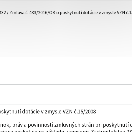
432 / Zmluva č. 433/2016/OK o poskytnutí dotácie v zmysle VZN č.
skytnutí dotácie v zmysle VZN č.15/2008
k, práv a povinností zmluvných strán pri poskytnutí 
ia sa poskytuje na základe uznesenia Zastupiteľstva PSK