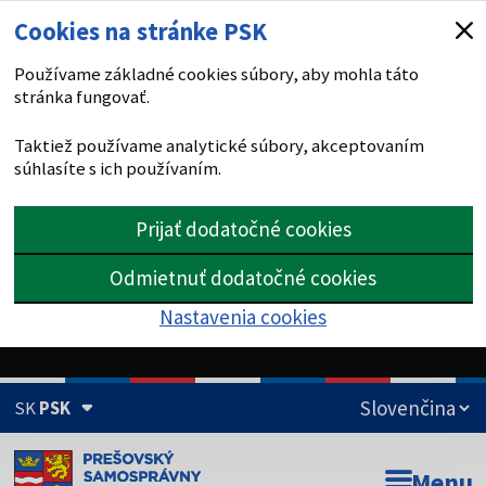
Cookies na stránke PSK
Používame základné cookies súbory, aby mohla táto
stránka fungovať.
Taktiež používame analytické súbory, akceptovaním
súhlasíte s ich používaním.
Prijať dodatočné cookies
Odmietnuť dodatočné cookies
Nastavenia cookies
SK
PSK
Doména psk.sk je oficiálna
Menu