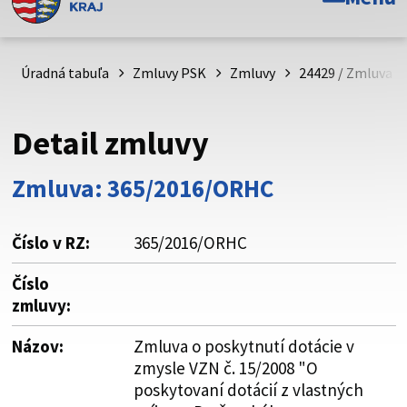
Toto je oficiálna webová stránka Prešovského
samosprávneho kraja. Oficiálne stránky využívajú doménu
psk.sk.
Úradná tabuľa
Zmluvy PSK
Zmluvy
24429 / Zmluva o
Táto stránka je zabezpečená
Detail zmluvy
Buďte pozorní a vždy sa uistite, že zdieľate informácie iba
cez zabezpečenú webovú stránku. Zabezpečená stránka
Zmluva: 365/2016/ORHC
vždy začína https:// pred názvom domény webového sídla.
Číslo v RZ:
365/2016/ORHC
Číslo
zmluvy:
Názov:
Zmluva o poskytnutí dotácie v
zmysle VZN č. 15/2008 "O
poskytovaní dotácií z vlastných