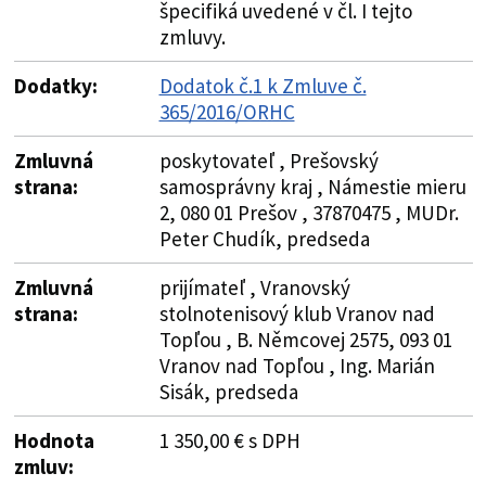
špecifiká uvedené v čl. I tejto
zmluvy.
Dodatky:
Dodatok č.1 k Zmluve č.
365/2016/ORHC
Zmluvná
poskytovateľ , Prešovský
strana:
samosprávny kraj , Námestie mieru
2, 080 01 Prešov , 37870475 , MUDr.
Peter Chudík, predseda
Zmluvná
prijímateľ , Vranovský
strana:
stolnotenisový klub Vranov nad
Topľou , B. Němcovej 2575, 093 01
Vranov nad Topľou , Ing. Marián
Sisák, predseda
Hodnota
1 350,00 € s DPH
zmluv: