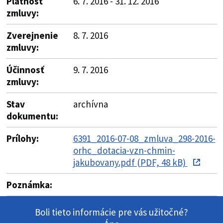
Platnosť
6. 7. 2016 - 31. 12. 2016
zmluvy:
Zverejnenie
8. 7. 2016
zmluvy:
Účinnosť
9. 7. 2016
zmluvy:
Stav
archívna
dokumentu:
Prílohy:
6391_2016-07-08_zmluva_298-2016-
orhc_dotacia-vzn-chmin-
jakubovany.pdf (PDF, 48 kB)
Poznámka:
Boli tieto informácie pre vás užitočné?