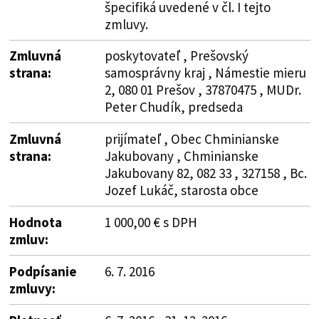
špecifiká uvedené v čl. I tejto
zmluvy.
Zmluvná
poskytovateľ , Prešovský
strana:
samosprávny kraj , Námestie mieru
2, 080 01 Prešov , 37870475 , MUDr.
Peter Chudík, predseda
Zmluvná
prijímateľ , Obec Chminianske
strana:
Jakubovany , Chminianske
Jakubovany 82, 082 33 , 327158 , Bc.
Jozef Lukáč, starosta obce
Hodnota
1 000,00 € s DPH
zmluv:
Podpísanie
6. 7. 2016
zmluvy: