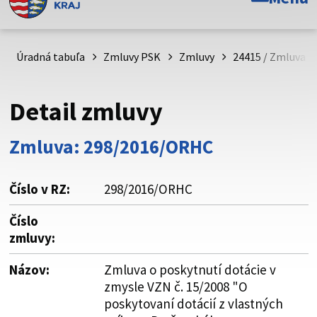
Toto je oficiálna webová stránka Prešovského
samosprávneho kraja. Oficiálne stránky využívajú doménu
psk.sk.
Úradná tabuľa
Zmluvy PSK
Zmluvy
24415 / Zmluva o
Táto stránka je zabezpečená
Detail zmluvy
Buďte pozorní a vždy sa uistite, že zdieľate informácie iba
cez zabezpečenú webovú stránku. Zabezpečená stránka
Zmluva: 298/2016/ORHC
vždy začína https:// pred názvom domény webového sídla.
Číslo v RZ:
298/2016/ORHC
Číslo
zmluvy:
Názov:
Zmluva o poskytnutí dotácie v
zmysle VZN č. 15/2008 "O
poskytovaní dotácií z vlastných