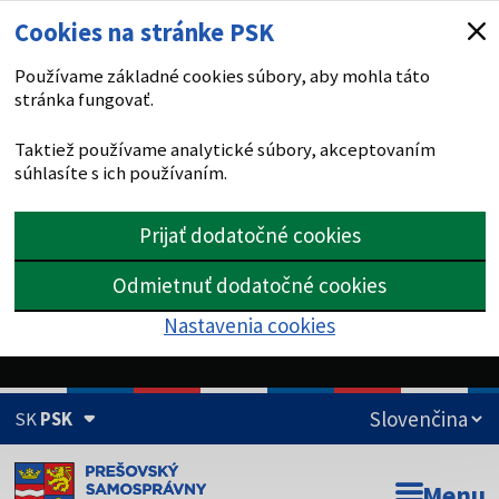
Cookies na stránke PSK
Používame základné cookies súbory, aby mohla táto
stránka fungovať.
Taktiež používame analytické súbory, akceptovaním
súhlasíte s ich používaním.
Prijať dodatočné cookies
Odmietnuť dodatočné cookies
Nastavenia cookies
SK
PSK
Doména psk.sk je oficiálna
Menu