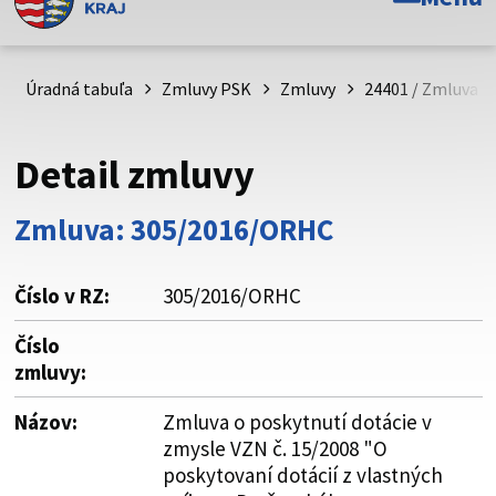
Toto je oficiálna webová stránka Prešovského
samosprávneho kraja. Oficiálne stránky využívajú doménu
psk.sk.
Úradná tabuľa
Zmluvy PSK
Zmluvy
24401 / Zmluva o
Táto stránka je zabezpečená
Detail zmluvy
Buďte pozorní a vždy sa uistite, že zdieľate informácie iba
cez zabezpečenú webovú stránku. Zabezpečená stránka
Zmluva: 305/2016/ORHC
vždy začína https:// pred názvom domény webového sídla.
Číslo v RZ:
305/2016/ORHC
Číslo
zmluvy:
Názov:
Zmluva o poskytnutí dotácie v
zmysle VZN č. 15/2008 "O
poskytovaní dotácií z vlastných