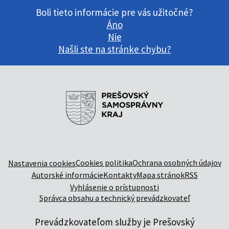
Boli tieto informácie pre vás užitočné?
Áno
Nie
Našli ste na stránke chybu?
Cookies politika
Ochrana osobných údajov
Nastavenia cookies
Autorské informácie
Kontakty
Mapa stránok
RSS
Vyhlásenie o prístupnosti
Správca obsahu a technický prevádzkovateľ
Prevádzkovateľom služby je Prešovský