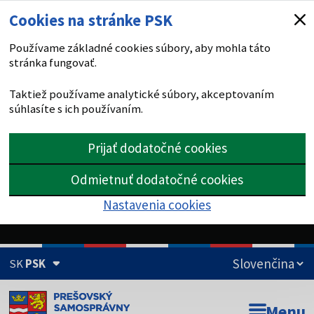
Cookies na stránke PSK
Používame základné cookies súbory, aby mohla táto
stránka fungovať.
Taktiež používame analytické súbory, akceptovaním
súhlasíte s ich používaním.
Prijať dodatočné cookies
Odmietnuť dodatočné cookies
Nastavenia cookies
SK
PSK
Doména psk.sk je oficiálna
Menu