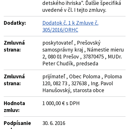
detského ihriska". Ďalšie špecifiká
uvedené v čl. I tejto zmluvy.
Dodatky:
Dodatok č. 1 k Zmluve č.
305/2016/ORHC
Zmluvná
poskytovateľ , Prešovský
strana:
samosprávny kraj , Námestie mieru
2, 080 01 Prešov , 37870475 , MUDr.
Peter Chudík, predseda
Zmluvná
prijímateľ , Obec Poloma , Poloma
strana:
120, 082 73 , 327638 , Ing. Pavol
Hanušovský, starosta obce
Hodnota
1 000,00 € s DPH
zmluv:
Podpísanie
30. 6. 2016