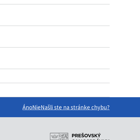
Áno
Nie
Našli ste na stránke chybu?