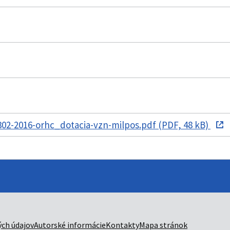
02-2016-orhc_dotacia-vzn-milpos.pdf (PDF, 48 kB)
ch údajov
Autorské informácie
Kontakty
Mapa stránok