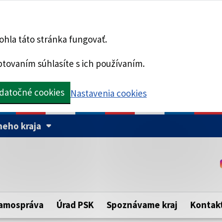
hla táto stránka fungovať.
tovaním súhlasíte s ich používaním.
datočné cookies
Nastavenia cookies
eho kraja
Táto stránka je zabezpe
Buďte pozorní a vždy sa ui
ého samosprávneho kraja.
zabezpečenú webovú strá
https:// pred názvom dom
amospráva
Úrad PSK
Spoznávame kraj
Kontak