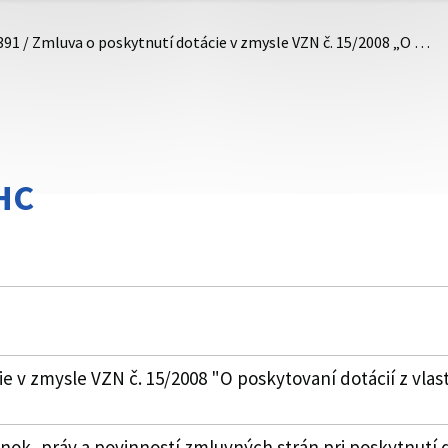
391 / Zmluva o poskytnutí dotácie v zmysle VZN č. 15/2008 „O …
HC
ie v zmysle VZN č. 15/2008 "O poskytovaní dotácií z v
k, práv a povinností zmluvných strán pri poskytnutí 