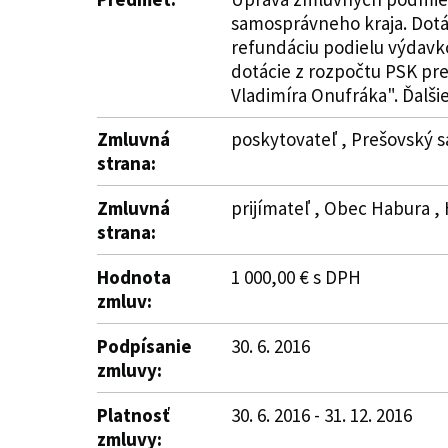
samosprávneho kraja. Dotác
refundáciu podielu výdavko
dotácie z rozpočtu PSK pre
Vladimíra Onufráka". Ďalšie
Zmluvná
poskytovateľ , Prešovský s
strana:
Zmluvná
prijímateľ , Obec Habura , 
strana:
Hodnota
1 000,00 € s DPH
zmluv:
Podpísanie
30. 6. 2016
zmluvy:
Platnosť
30. 6. 2016 - 31. 12. 2016
zmluvy: