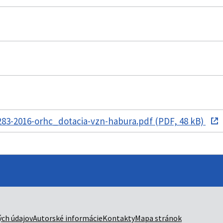
83-2016-orhc_dotacia-vzn-habura.pdf (PDF, 48 kB)
ch údajov
Autorské informácie
Kontakty
Mapa stránok