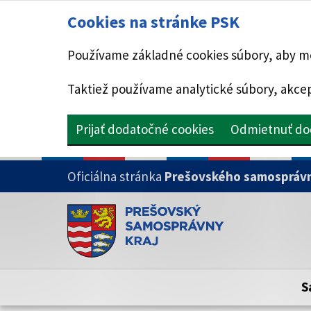
Cookies na stránke PSK
Používame základné cookies súbory, aby mo
Taktiež používame analytické súbory, akcep
Prijať dodatočné cookies
Odmietnuť do
PRESKOČIŤ NA HLAVNÝ OBSAH
Oficiálna stránka
Prešovského samosprávn
Doména psk.sk je oficiálna
Toto je oficiálna webová stránka Prešovsk
Oficiálne stránky využívajú doménu psk.sk.
S