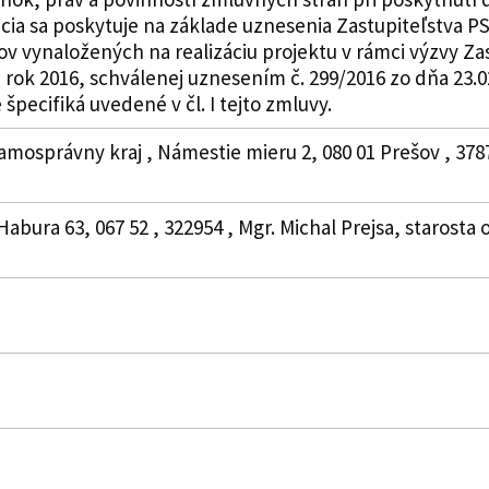
ia sa poskytuje na základe uznesenia Zastupiteľstva PSK
v vynaložených na realizáciu projektu v rámci výzvy Za
 rok 2016, schválenej uznesením č. 299/2016 zo dňa 23.
 špecifiká uvedené v čl. I tejto zmluvy.
amosprávny kraj , Námestie mieru 2, 080 01 Prešov , 37
Habura 63, 067 52 , 322954 , Mgr. Michal Prejsa, starosta