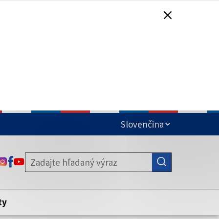
čená
ODKAZ SA OTVORÍ NA NOVEJ KARTE
ODKAZ SA OTVORÍ NA NOVEJ KARTE
ODKAZ SA OTVORÍ NA NOVEJ KARTE
stite, že zdieľate informácie iba cez
nku. Zabezpečená stránka vždy začína
ény webového sídla.
ty