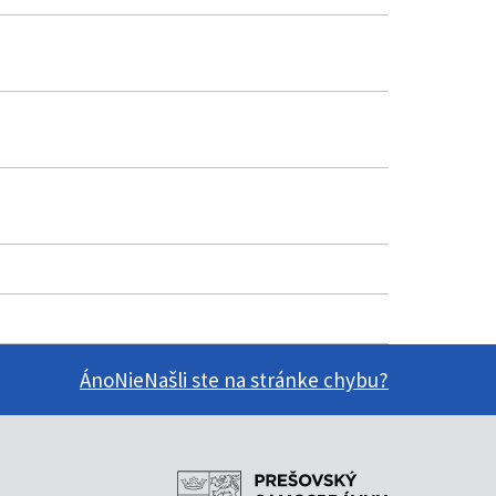
Áno
Nie
Našli ste na stránke chybu?