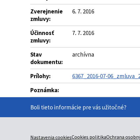
Zverejnenie
6. 7. 2016
zmluvy:
Účinnosť
7. 7. 2016
zmluvy:
Stav
archívna
dokumentu:
Prílohy:
6367_2016-07-06_zmluva_2
Poznámka:
Boli tieto informácie pre vás užitočné?
Cookies politika
Ochrana osobný
Nastavenia cookies