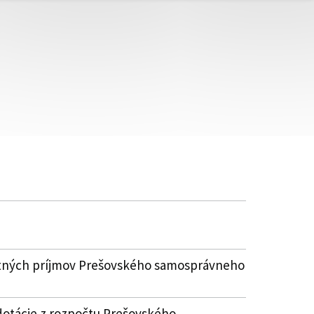
lastných príjmov Prešovského samosprávneho
dotácie z rozpočtu Prešovského