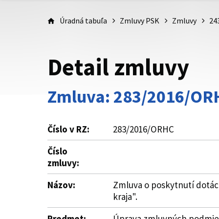
Úradná tabuľa
Zmluvy PSK
Zmluvy
24
Detail zmluvy
Zmluva: 283/2016/OR
Číslo v RZ:
283/2016/ORHC
Číslo
zmluvy:
Názov:
Zmluva o poskytnutí dotác
kraja".
Predmet:
Úprava zmluvných podmieno