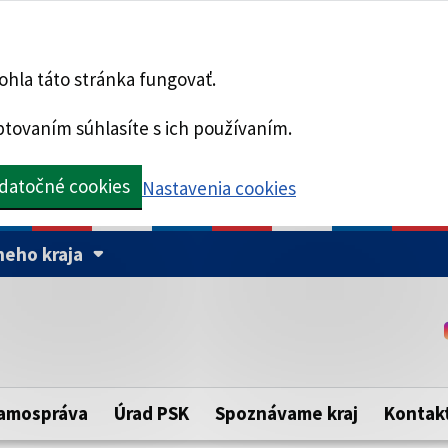
hla táto stránka fungovať.
tovaním súhlasíte s ich používaním.
datočné cookies
Nastavenia cookies
eho kraja
Táto stránka je zabezpe
Buďte pozorní a vždy sa ui
ého samosprávneho kraja.
zabezpečenú webovú strá
https:// pred názvom dom
amospráva
Úrad PSK
Spoznávame kraj
Kontak