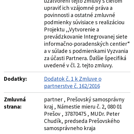
uzatvorení tejto zmluvy s cieľom
upraviť ich vzájomné práva a
povinnosti a ostatné zmluvné
podmienky súvisiace s realizáciou
Projektu ,,Vytvorenie a
prevádzkovanie Integrovanej siete
informačno-poradenských centier“
a v súlade s podmienkami Vyzvania
za účasti Partnera. Ďalšie špecifiká
uvedené v čl. 2. tejto zmluvy.
Dodatky:
Dodatok č. 1 k Zmluve o
partnerstve č. 162/2016
Zmluvná
partner , Prešovský samosprávny
strana:
kraj , Námestie mieru č. 2, 080 01
Prešov , 37870475 , MUDr. Peter
Chudík, predseda Prešovského
samosprávneho kraja