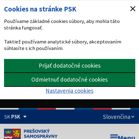
Cookies na stránke PSK
Používame základné cookies súbory, aby mohla táto
stránka fungovať.
Taktiež používame analytické súbory, akceptovaním
súhlasíte s ich používaním.
Prijať dodatočné cookies
Odmietnuť dodatočné cookies
Nastavenia cookies
SK
PSK
Doména psk.sk je oficiálna
Menu