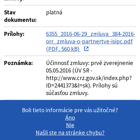
Stav
platná
dokumentu:
Prílohy:
6355_2016-06-29_zmluva_384-2016-
orr_zmluva-o-partnertve-isipc.pdf
(PDF, 560 kB)
Poznámka:
Účinnosť zmluvy: prvé zverejnenie
05.05.2016 (ÚV SR -
http://www.crz.gov.sk/index.php?
ID=2441373&l=sk). Prílohy sú
súčasťou zmluvy.
Boli tieto informácie pre vás užitočné?
Áno
Nie
Našli ste na stránke chybu?