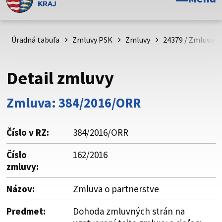
Toto je oficiálna webová stránka Prešovského
samosprávneho kraja. Oficiálne stránky využívajú doménu
psk.sk.
Úradná tabuľa
Zmluvy PSK
Zmluvy
24379 / Zmluva o
Táto stránka je zabezpečená
Detail zmluvy
Buďte pozorní a vždy sa uistite, že zdieľate informácie iba
cez zabezpečenú webovú stránku. Zabezpečená stránka
Zmluva: 384/2016/ORR
vždy začína https:// pred názvom domény webového sídla.
Číslo v RZ:
384/2016/ORR
Číslo
162/2016
zmluvy:
Názov:
Zmluva o partnerstve
Predmet:
Dohoda zmluvných strán na