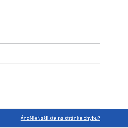
Áno
Nie
Našli ste na stránke chybu?