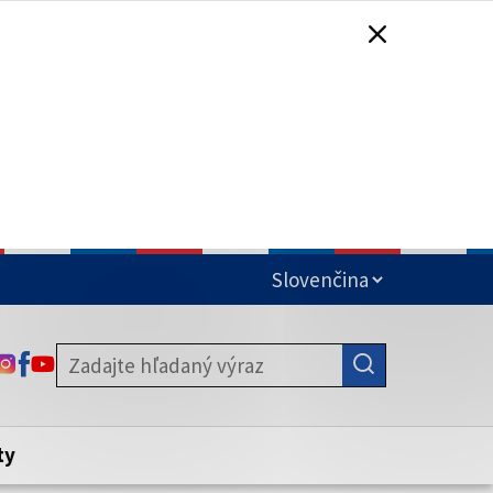
čená
ODKAZ SA OTVORÍ NA NOVEJ KARTE
ODKAZ SA OTVORÍ NA NOVEJ KARTE
ODKAZ SA OTVORÍ NA NOVEJ KARTE
stite, že zdieľate informácie iba cez
nku. Zabezpečená stránka vždy začína
ény webového sídla.
ty