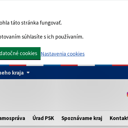
hla táto stránka fungovať.
tovaním súhlasíte s ich používaním.
datočné cookies
Nastavenia cookies
eho kraja
Táto stránka je zabezpe
Buďte pozorní a vždy sa ui
ého samosprávneho kraja.
zabezpečenú webovú strá
https:// pred názvom dom
amospráva
Úrad PSK
Spoznávame kraj
Kontak