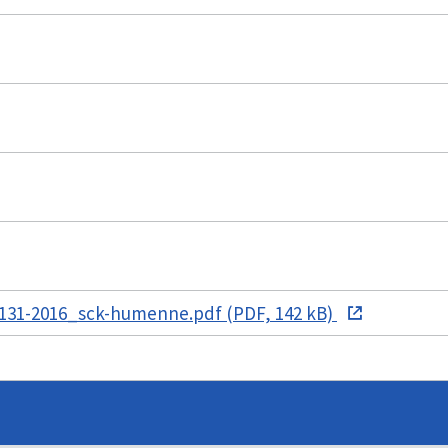
131-2016_sck-humenne.pdf (PDF, 142 kB)