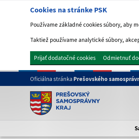
Cookies na stránke PSK
Používame základné cookies súbory, aby mo
Taktiež používame analytické súbory, akcep
Prijať dodatočné cookies
Odmietnuť do
PRESKOČIŤ NA HLAVNÝ OBSAH
Oficiálna stránka
Prešovského samosprávn
Doména psk.sk je oficiálna
Toto je oficiálna webová stránka Prešovsk
Oficiálne stránky využívajú doménu psk.sk.
S