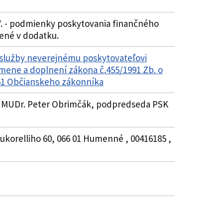
l. IV. - podmienky poskytovania finančného
dené v dodatku.
 služby neverejnému poskytovateľovi
 zmene a doplnení zákona č.455/1991 Zb. o
 51 Občianskeho zákonníka
5 , MUDr. Peter Obrimčák, podpredseda PSK
korelliho 60, 066 01 Humenné , 00416185 ,