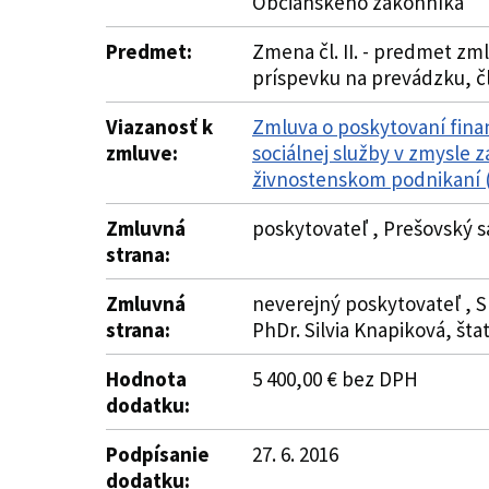
Občianskeho zákonníka
Predmet:
Zmena čl. II. - predmet zmlu
príspevku na prevádzku, čl
Viazanosť k
Zmluva o poskytovaní fina
zmluve:
sociálnej služby v zmysle 
živnostenskom podnikaní (
Zmluvná
poskytovateľ , Prešovský 
strana:
Zmluvná
neverejný poskytovateľ , 
strana:
PhDr. Silvia Knapiková, št
Hodnota
5 400,00 € bez DPH
dodatku:
Podpísanie
27. 6. 2016
dodatku: