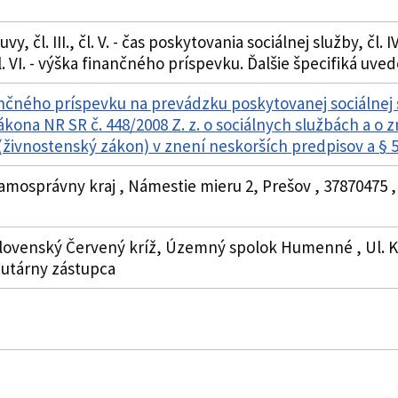
vy, čl. III., čl. V. - čas poskytovania sociálnej služby, č
. VI. - výška finančného príspevku. Ďalšie špecifiká uve
nčného príspevku na prevádzku poskytovanej sociálnej
zákona NR SR č. 448/2008 Z. z. o sociálnych službách a o
živnostenský zákon) v znení neskorších predpisov a §
samosprávny kraj , Námestie mieru 2, Prešov , 3787047
Slovenský Červený kríž, Územný spolok Humenné , Ul. Ku
atutárny zástupca