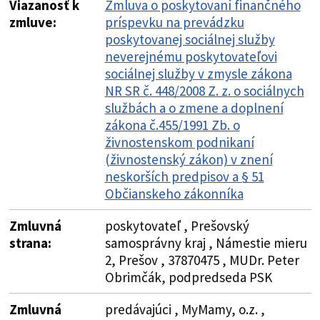
Viazanosť k
Zmluva o poskytovaní finančného
zmluve:
príspevku na prevádzku
poskytovanej sociálnej služby
neverejnému poskytovateľovi
sociálnej služby v zmysle zákona
NR SR č. 448/2008 Z. z. o sociálnych
službách a o zmene a doplnení
zákona č.455/1991 Zb. o
živnostenskom podnikaní
(živnostenský zákon) v znení
neskorších predpisov a § 51
Občianskeho zákonníka
Zmluvná
poskytovateľ , Prešovský
strana:
samosprávny kraj , Námestie mieru
2, Prešov , 37870475 , MUDr. Peter
Obrimčák, podpredseda PSK
Zmluvná
predávajúci , MyMamy, o.z. ,