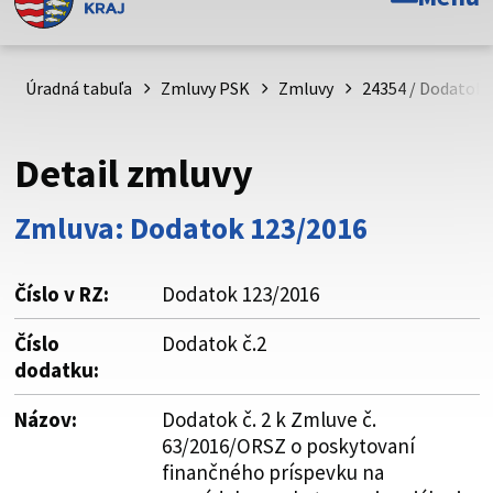
Toto je oficiálna webová stránka Prešovského
samosprávneho kraja. Oficiálne stránky využívajú doménu
psk.sk.
Úradná tabuľa
Zmluvy PSK
Zmluvy
24354 / Dodatok 
Táto stránka je zabezpečená
Detail zmluvy
Buďte pozorní a vždy sa uistite, že zdieľate informácie iba
cez zabezpečenú webovú stránku. Zabezpečená stránka
Zmluva: Dodatok 123/2016
vždy začína https:// pred názvom domény webového sídla.
Číslo v RZ:
Dodatok 123/2016
Číslo
Dodatok č.2
dodatku:
Názov:
Dodatok č. 2 k Zmluve č.
63/2016/ORSZ o poskytovaní
finančného príspevku na