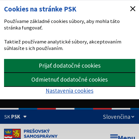
Cookies na stránke PSK
Používame základné cookies súbory, aby mohla táto
stránka fungovať.
Taktiež používame analytické súbory, akceptovaním
súhlasíte s ich používaním.
Prijať dodatočné cookies
Odmietnuť dodatočné cookies
Nastavenia cookies
SK
PSK
Doména psk.sk je oficiálna
Menu