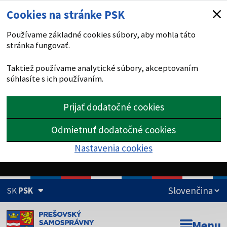
Cookies na stránke PSK
Používame základné cookies súbory, aby mohla táto
stránka fungovať.
Taktiež používame analytické súbory, akceptovaním
súhlasíte s ich používaním.
Prijať dodatočné cookies
Odmietnuť dodatočné cookies
Nastavenia cookies
SK
PSK
Doména psk.sk je oficiálna
Menu