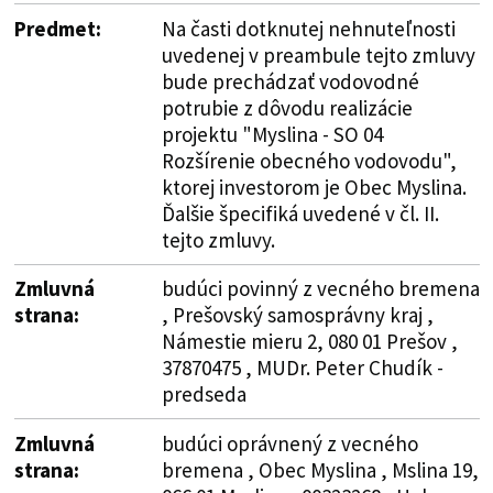
Predmet:
Na časti dotknutej nehnuteľnosti
uvedenej v preambule tejto zmluvy
bude prechádzať vodovodné
potrubie z dôvodu realizácie
projektu "Myslina - SO 04
Rozšírenie obecného vodovodu",
ktorej investorom je Obec Myslina.
Ďalšie špecifiká uvedené v čl. II.
tejto zmluvy.
Zmluvná
budúci povinný z vecného bremena
strana:
, Prešovský samosprávny kraj ,
Námestie mieru 2, 080 01 Prešov ,
37870475 , MUDr. Peter Chudík -
predseda
Zmluvná
budúci oprávnený z vecného
strana:
bremena , Obec Myslina , Mslina 19,