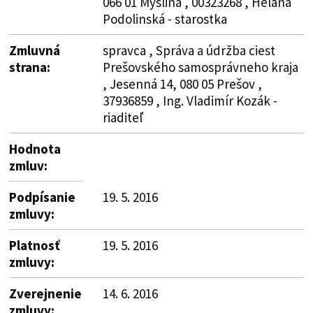
066 01 Myslina , 00323268 , Helana
Podolinská - starostka
Zmluvná
spravca , Správa a údržba ciest
strana:
Prešovského samosprávneho kraja
, Jesenná 14, 080 05 Prešov ,
37936859 , Ing. Vladimír Kozák -
riaditeľ
Hodnota
zmluv:
Podpísanie
19. 5. 2016
zmluvy:
Platnosť
19. 5. 2016
zmluvy:
Zverejnenie
14. 6. 2016
zmluvy: