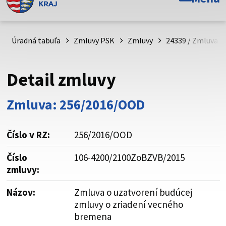
Toto je oficiálna webová stránka Prešovského
samosprávneho kraja. Oficiálne stránky využívajú doménu
psk.sk.
Úradná tabuľa
Zmluvy PSK
Zmluvy
24339 / Zmluva o
Táto stránka je zabezpečená
Detail zmluvy
Buďte pozorní a vždy sa uistite, že zdieľate informácie iba
cez zabezpečenú webovú stránku. Zabezpečená stránka
Zmluva: 256/2016/OOD
vždy začína https:// pred názvom domény webového sídla.
Číslo v RZ:
256/2016/OOD
Číslo
106-4200/2100ZoBZVB/2015
zmluvy:
Názov:
Zmluva o uzatvorení budúcej
zmluvy o zriadení vecného
bremena