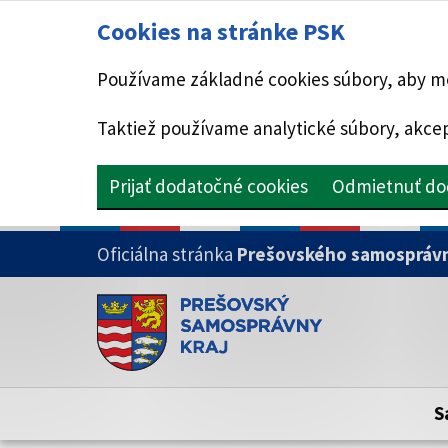
Cookies na stránke PSK
Používame základné cookies súbory, aby mo
Taktiež používame analytické súbory, akcep
Prijať dodatočné cookies
Odmietnuť do
PRESKOČIŤ NA HLAVNÝ OBSAH
Oficiálna stránka
Prešovského samosprávn
Doména psk.sk je oficiálna
Toto je oficiálna webová stránka Prešovsk
Oficiálne stránky využívajú doménu psk.sk.
S