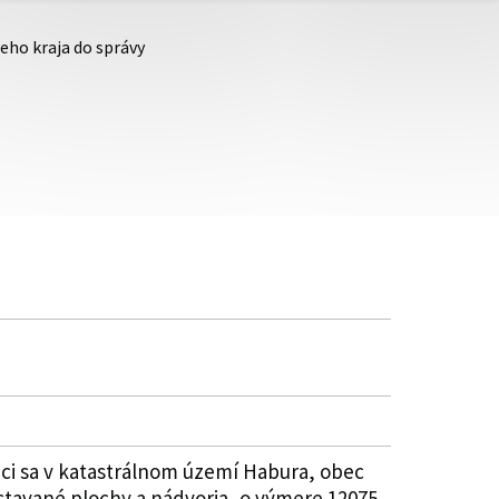
eho kraja do správy
i sa v katastrálnom území Habura, obec
astavané plochy a nádvoria, o výmere 12075