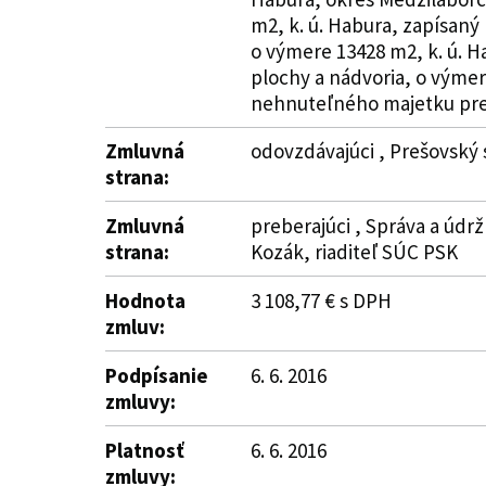
m2, k. ú. Habura, zapísaný 
o výmere 13428 m2, k. ú. Ha
plochy a nádvoria, o výmer
nehnuteľného majetku pre
Zmluvná
odovzdávajúci , Prešovský 
strana:
Zmluvná
preberajúci , Správa a údrž
strana:
Kozák, riaditeľ SÚC PSK
Hodnota
3 108,77 € s DPH
zmluv:
Podpísanie
6. 6. 2016
zmluvy:
Platnosť
6. 6. 2016
zmluvy: