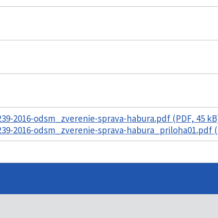
39-2016-odsm_zverenie-sprava-habura.pdf (PDF, 45 kB
39-2016-odsm_zverenie-sprava-habura_priloha01.pdf (