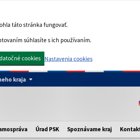
hla táto stránka fungovať.
tovaním súhlasíte s ich používaním.
datočné cookies
Nastavenia cookies
eho kraja
Táto stránka je zabezpe
Buďte pozorní a vždy sa ui
ého samosprávneho kraja.
zabezpečenú webovú strá
https:// pred názvom dom
amospráva
Úrad PSK
Spoznávame kraj
Kontak