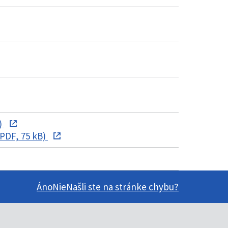
)
PDF, 75 kB)
Áno
Nie
Našli ste na stránke chybu?