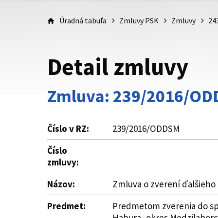
Úradná tabuľa
Zmluvy PSK
Zmluvy
24
Detail zmluvy
Zmluva: 239/2016/O
Číslo v RZ:
239/2016/ODDSM
Číslo
zmluvy:
Názov:
Zmluva o zverení ďalšieho
Predmet:
Predmetom zverenia do spr
Habura, okres Medzilaborce