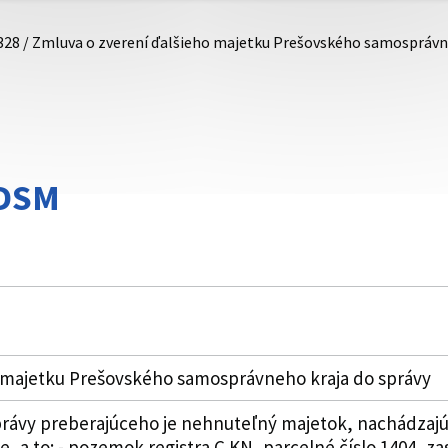
328 / Zmluva o zverení ďalšieho majetku Prešovského samosprávn
DDSM
 majetku Prešovského samosprávneho kraja do správy
ávy preberajúceho je nehnuteľný majetok, nachádzajúc
, a to: - pozemok registra C KN, parcelné číslo 1404, z