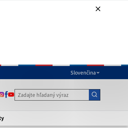
čená
ODKAZ SA OTVORÍ NA NOVEJ KARTE
ODKAZ SA OTVORÍ NA NOVEJ KARTE
ODKAZ SA OTVORÍ NA NOVEJ KARTE
stite, že zdieľate informácie iba cez
nku. Zabezpečená stránka vždy začína
ény webového sídla.
ty