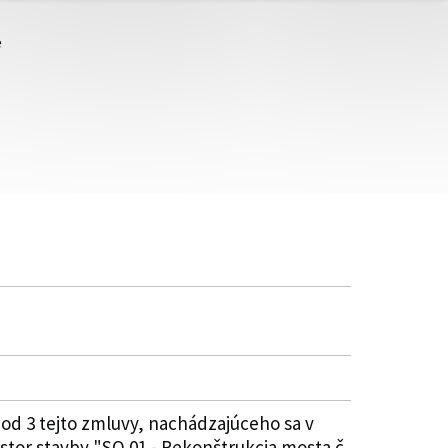
e
bod 3 tejto zmluvy, nachádzajúceho sa v
tor stavby "SO 01 - Rekonštrukcia mosta č.