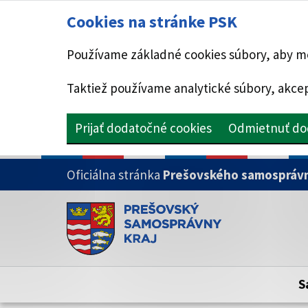
Cookies na stránke PSK
Používame základné cookies súbory, aby mo
Taktiež používame analytické súbory, akcep
Prijať dodatočné cookies
Odmietnuť do
PRESKOČIŤ NA HLAVNÝ OBSAH
Oficiálna stránka
Prešovského samosprávn
Doména psk.sk je oficiálna
Toto je oficiálna webová stránka Prešovsk
Oficiálne stránky využívajú doménu psk.sk.
S