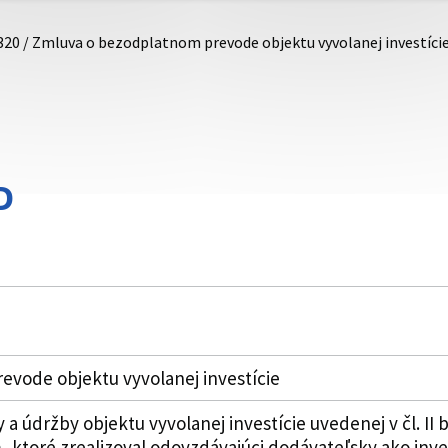
320 / Zmluva o bezodplatnom prevode objektu vyvolanej investíci
D
vode objektu vyvolanej investície
a údržby objektu vyvolanej investície uvedenej v čl. II 
ktoré zrealizoval odovzdávajúci dodávateľsky ako inves