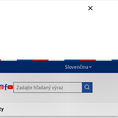
čená
ODKAZ SA OTVORÍ NA NOVEJ KARTE
ODKAZ SA OTVORÍ NA NOVEJ KARTE
ODKAZ SA OTVORÍ NA NOVEJ KARTE
stite, že zdieľate informácie iba cez
nku. Zabezpečená stránka vždy začína
ény webového sídla.
ty