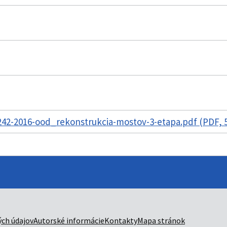
42-2016-ood_rekonstrukcia-mostov-3-etapa.pdf (PDF, 
ch údajov
Autorské informácie
Kontakty
Mapa stránok