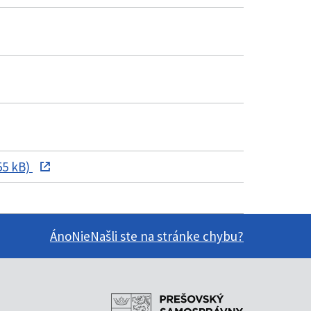
55 kB)
Áno
Nie
Našli ste na stránke chybu?