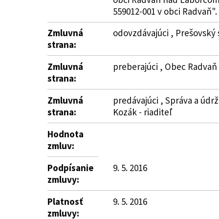
559012-001 v obci Radvaň". Ď
Zmluvná
odovzdávajúci , Prešovský 
strana:
Zmluvná
preberajúci , Obec Radvaň 
strana:
Zmluvná
predávajúci , Správa a údr
strana:
Kozák - riaditeľ
Hodnota
zmluv:
Podpísanie
9. 5. 2016
zmluvy:
Platnosť
9. 5. 2016
zmluvy: