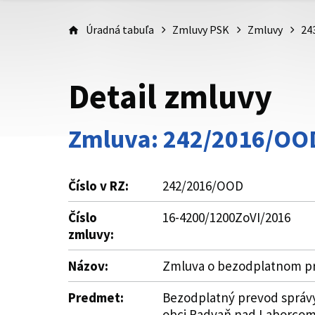
Úradná tabuľa
Zmluvy PSK
Zmluvy
24
Detail zmluvy
Zmluva: 242/2016/OO
Číslo v RZ:
242/2016/OOD
Číslo
16-4200/1200ZoVI/2016
zmluvy:
Názov:
Zmluva o bezodplatnom pre
Predmet:
Bezodplatný prevod správy 
obci Radvaň nad Laborcom, 