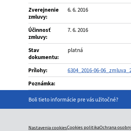
Zverejnenie
6. 6. 2016
zmluvy:
Účinnosť
7. 6. 2016
zmluvy:
Stav
platná
dokumentu:
Prílohy:
6304_2016-06-06_zmluva_2
Poznámka:
Boli tieto informácie pre vás užitočné?
Cookies politika
Ochrana osobný
Nastavenia cookies