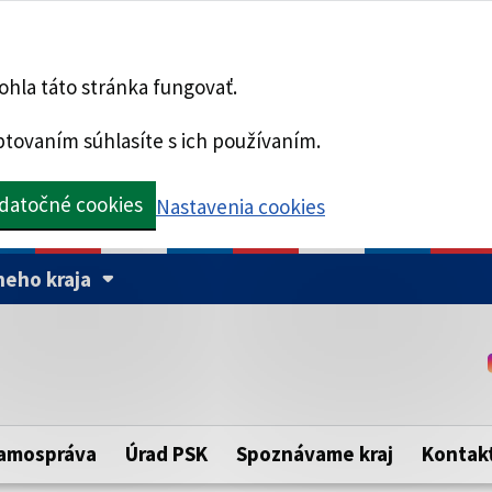
hla táto stránka fungovať.
tovaním súhlasíte s ich používaním.
datočné cookies
Nastavenia cookies
eho kraja
Táto stránka je zabezpe
Buďte pozorní a vždy sa ui
ého samosprávneho kraja.
zabezpečenú webovú strá
https:// pred názvom dom
amospráva
Úrad PSK
Spoznávame kraj
Kontak