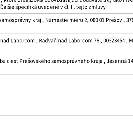
alšie špecifiká uvedené v čl. II. tejto zmluvy.
samosprávny kraj , Námestie mieru 2, 080 01 Prešov , 3
nad Laborcom , Radvaň nad Laborcom 76 , 00323454 , Mic
žba ciest Prešovského samosprávneho kraja , Jesenná 14, 