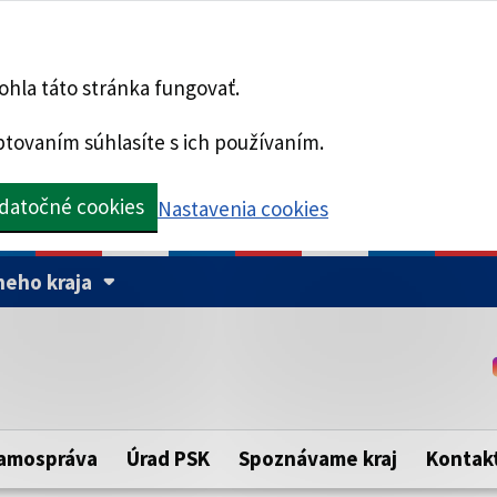
hla táto stránka fungovať.
tovaním súhlasíte s ich používaním.
datočné cookies
Nastavenia cookies
eho kraja
Táto stránka je zabezpe
Buďte pozorní a vždy sa ui
ého samosprávneho kraja.
zabezpečenú webovú strá
https:// pred názvom dom
amospráva
Úrad PSK
Spoznávame kraj
Kontak