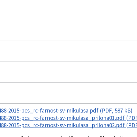
8-2015-pcs_rc-farnost-sv-mikulasa.pdf (PDF, 587 kB)
8-2015-pcs_rc-farnost-sv-mikulasa_priloha01.pdf (PDF
8-2015-pcs_rc-farnost-sv-mikulasa_priloha02.pdf (PDF