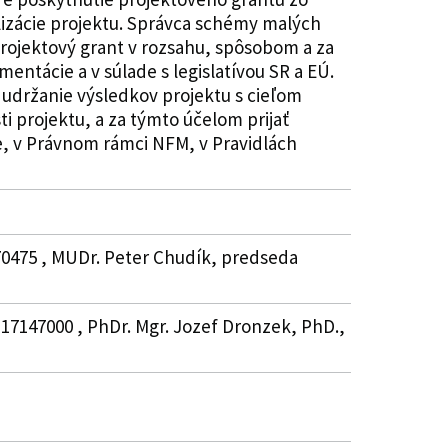
lizácie projektu. Správca schémy malých
 projektový grant v rozsahu, spôsobom a za
ntácie a v súlade s legislatívou SR a EÚ.
a udržanie výsledkov projektu s cieľom
i projektu, a za týmto účelom prijať
, v Právnom rámci NFM, v Pravidlách
70475 , MUDr. Peter Chudík, predseda
, 17147000 , PhDr. Mgr. Jozef Dronzek, PhD.,