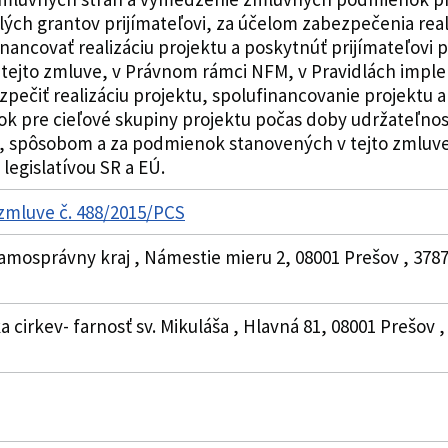
ých grantov prijímateľovi, za účelom zabezpečenia rea
inancovať realizáciu projektu a poskytnúť prijímateľovi
jto zmluve, v Právnom rámci NFM, v Pravidlách impleme
ezpečiť realizáciu projektu, spolufinancovanie projektu 
k pre cieľové skupiny projektu počas doby udržateľnost
u, spôsobom a za podmienok stanovených v tejto zmluve
legislatívou SR a EÚ.
 zmluve č. 488/2015/PCS
amosprávny kraj , Námestie mieru 2, 08001 Prešov , 378
a cirkev- farnosť sv. Mikuláša , Hlavná 81, 08001 Prešov 