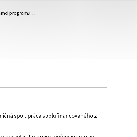
v rámci programu…
aničná spolupráca spolufinancovaného z
e poskytnutie projektového grantu zo