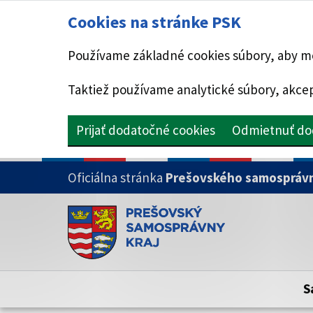
Cookies na stránke PSK
Používame základné cookies súbory, aby mo
Taktiež používame analytické súbory, akcep
Prijať dodatočné cookies
Odmietnuť do
PRESKOČIŤ NA HLAVNÝ OBSAH
Oficiálna stránka
Prešovského samosprávn
Doména psk.sk je oficiálna
Toto je oficiálna webová stránka Prešovsk
Oficiálne stránky využívajú doménu psk.sk.
S