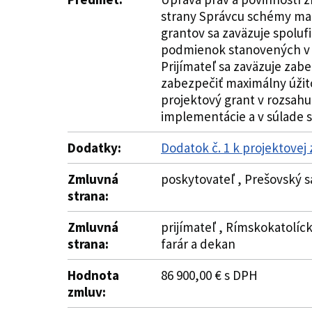
strany Správcu schémy mal
grantov sa zaväzuje spoluf
podmienok stanovených v te
Prijímateľ sa zaväzuje zab
zabezpečiť maximálny úžito
projektový grant v rozsah
implementácie a v súlade s 
Dodatky:
Dodatok č. 1 k projektovej
Zmluvná
poskytovateľ , Prešovský s
strana:
Zmluvná
prijímateľ , Rímskokatolíck
strana:
farár a dekan
Hodnota
86 900,00 € s DPH
zmluv: