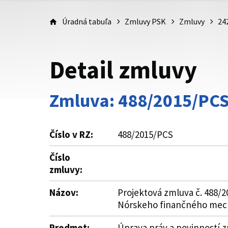
Úradná tabuľa
Zmluvy PSK
Zmluvy
24
Detail zmluvy
Zmluva: 488/2015/PC
Číslo v RZ:
488/2015/PCS
Číslo
zmluvy:
Názov:
Projektová zmluva č. 488/
Nórskeho finančného mech
Predmet:
Úprava práv a povinností