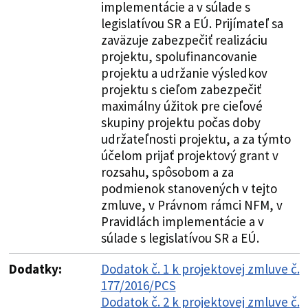
implementácie a v súlade s
legislatívou SR a EÚ. Prijímateľ sa
zaväzuje zabezpečiť realizáciu
projektu, spolufinancovanie
projektu a udržanie výsledkov
projektu s cieľom zabezpečiť
maximálny úžitok pre cieľové
skupiny projektu počas doby
udržateľnosti projektu, a za týmto
účelom prijať projektový grant v
rozsahu, spôsobom a za
podmienok stanovených v tejto
zmluve, v Právnom rámci NFM, v
Pravidlách implementácie a v
súlade s legislatívou SR a EÚ.
Dodatky:
Dodatok č. 1 k projektovej zmluve č.
177/2016/PCS
Dodatok č. 2 k projektovej zmluve č.