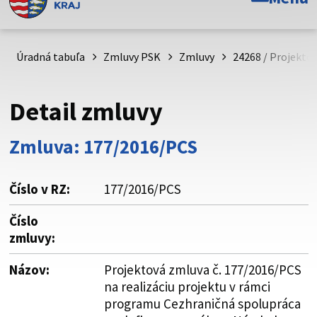
Toto je oficiálna webová stránka Prešovského
samosprávneho kraja. Oficiálne stránky využívajú doménu
psk.sk.
Úradná tabuľa
Zmluvy PSK
Zmluvy
24268 / Projekto
Táto stránka je zabezpečená
Detail zmluvy
Buďte pozorní a vždy sa uistite, že zdieľate informácie iba
cez zabezpečenú webovú stránku. Zabezpečená stránka
Zmluva: 177/2016/PCS
vždy začína https:// pred názvom domény webového sídla.
Číslo v RZ:
177/2016/PCS
Číslo
zmluvy:
Názov:
Projektová zmluva č. 177/2016/PCS
na realizáciu projektu v rámci
programu Cezhraničná spolupráca