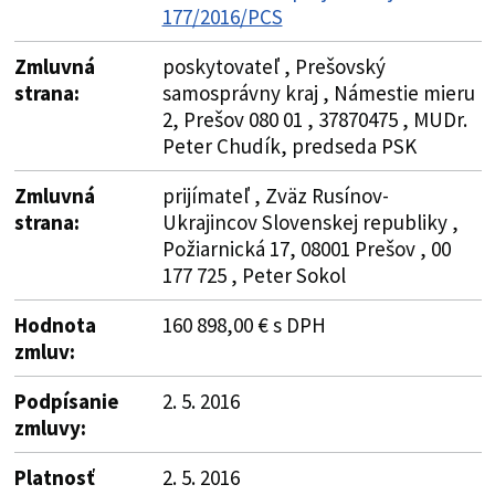
177/2016/PCS
Zmluvná
poskytovateľ , Prešovský
strana:
samosprávny kraj , Námestie mieru
2, Prešov 080 01 , 37870475 , MUDr.
Peter Chudík, predseda PSK
Zmluvná
prijímateľ , Zväz Rusínov-
strana:
Ukrajincov Slovenskej republiky ,
Požiarnická 17, 08001 Prešov , 00
177 725 , Peter Sokol
Hodnota
160 898,00 € s DPH
zmluv:
Podpísanie
2. 5. 2016
zmluvy:
Platnosť
2. 5. 2016