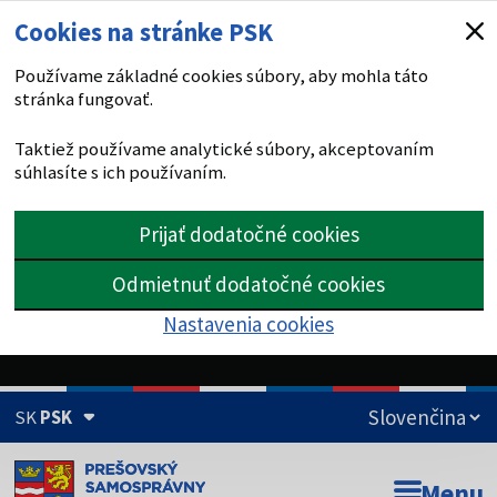
Cookies na stránke PSK
Používame základné cookies súbory, aby mohla táto
stránka fungovať.
Taktiež používame analytické súbory, akceptovaním
súhlasíte s ich používaním.
Prijať dodatočné cookies
Odmietnuť dodatočné cookies
Nastavenia cookies
SK
PSK
Doména psk.sk je oficiálna
Menu