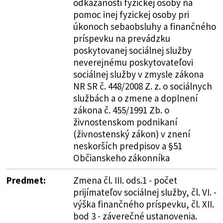
odkázanosti fyzickej osoby na
pomoc inej fyzickej osoby pri
úkonoch sebaobsluhy a finančného
príspevku na prevádzku
poskytovanej sociálnej služby
neverejnému poskytovateľovi
sociálnej služby v zmysle zákona
NR SR č. 448/2008 Z. z. o sociálnych
službách a o zmene a doplnení
zákona č. 455/1991 Zb. o
živnostenskom podnikaní
(živnostenský zákon) v znení
neskorších predpisov a §51
Občianskeho zákonníka
Predmet:
Zmena čl. III. ods.1 - počet
prijímateľov sociálnej služby, čl. VI. -
výška finančného príspevku, čl. XII.
bod 3 - záverečné ustanovenia.