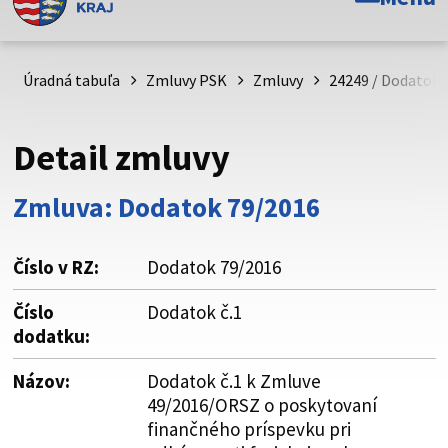
Toto je oficiálna webová stránka Prešovského
samosprávneho kraja. Oficiálne stránky využívajú doménu
psk.sk.
Úradná tabuľa
Zmluvy PSK
Zmluvy
24249 / Dodatok 
Táto stránka je zabezpečená
Detail zmluvy
Buďte pozorní a vždy sa uistite, že zdieľate informácie iba
cez zabezpečenú webovú stránku. Zabezpečená stránka
Zmluva: Dodatok 79/2016
vždy začína https:// pred názvom domény webového sídla.
Číslo v RZ:
Dodatok 79/2016
Číslo
Dodatok č.1
dodatku:
Názov:
Dodatok č.1 k Zmluve
49/2016/ORSZ o poskytovaní
finančného príspevku pri