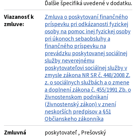
Ďalšie špecifiká uvedené v dodatku.
Viazanosť k
Zmluva o poskytovaní finančného
zmluve:
príspevku pri odkázanosti fyzickej
osoby na pomoc inej fyzickej osoby
pri úkonoch sebaobsluhy a
finančného príspevku na
prevádzku poskytovanej sociálnej
služby neverejnému
poskytovateľovi sociálnej služby v
zmysle zákona NR SR č. 448/2008 Z.
z. o sociálnych službách a o zmene
a doplnení zákona č. 455/1991 Zb. o
živnostenskom podnikaní
(živnostenský zákon) v znení
neskorších predpisov a §51
Občianskeho zákonníka
Zmluvná
poskytovateľ , Prešovský