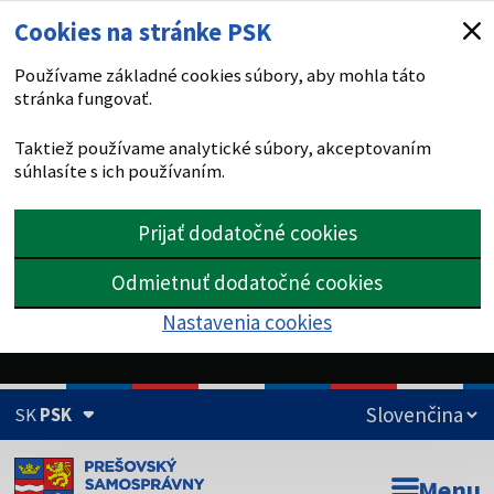
Cookies na stránke PSK
Používame základné cookies súbory, aby mohla táto
stránka fungovať.
Taktiež používame analytické súbory, akceptovaním
súhlasíte s ich používaním.
Prijať dodatočné cookies
Odmietnuť dodatočné cookies
Nastavenia cookies
SK
PSK
Doména psk.sk je oficiálna
Menu