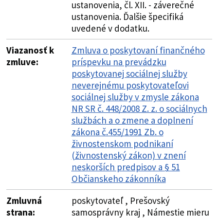
ustanovenia, čl. XII. - záverečné
ustanovenia. Ďalšie špecifiká
uvedené v dodatku.
Viazanosť k
Zmluva o poskytovaní finančného
zmluve:
príspevku na prevádzku
poskytovanej sociálnej služby
neverejnému poskytovateľovi
sociálnej služby v zmysle zákona
NR SR č. 448/2008 Z. z. o sociálnych
službách a o zmene a doplnení
zákona č.455/1991 Zb. o
živnostenskom podnikaní
(živnostenský zákon) v znení
neskorších predpisov a § 51
Občianskeho zákonníka
Zmluvná
poskytovateľ , Prešovský
strana:
samosprávny kraj , Námestie mieru