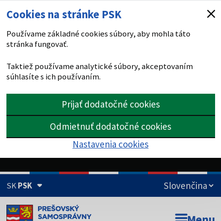
Cookies na stránke PSK
Používame základné cookies súbory, aby mohla táto
stránka fungovať.
Taktiež používame analytické súbory, akceptovaním
súhlasíte s ich používaním.
Prijať dodatočné cookies
Odmietnuť dodatočné cookies
Nastavenia cookies
SK
PSK
Doména psk.sk je oficiálna
Menu