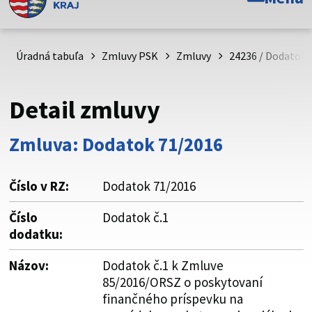
Toto je oficiálna webová stránka Prešovského
samosprávneho kraja. Oficiálne stránky využívajú doménu
psk.sk.
Úradná tabuľa
Zmluvy PSK
Zmluvy
24236 / Dodatok 
Táto stránka je zabezpečená
Detail zmluvy
Buďte pozorní a vždy sa uistite, že zdieľate informácie iba
cez zabezpečenú webovú stránku. Zabezpečená stránka
Zmluva: Dodatok 71/2016
vždy začína https:// pred názvom domény webového sídla.
Číslo v RZ:
Dodatok 71/2016
Číslo
Dodatok č.1
dodatku:
Názov:
Dodatok č.1 k Zmluve
85/2016/ORSZ o poskytovaní
finančného príspevku na