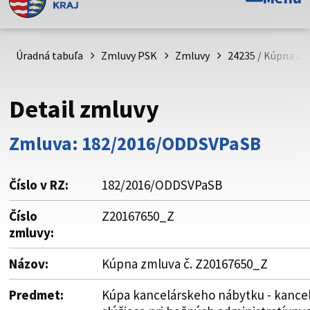
Toto je oficiálna webová stránka Prešovského
samosprávneho kraja. Oficiálne stránky využívajú doménu
psk.sk.
Úradná tabuľa
Zmluvy PSK
Zmluvy
24235 / Kúpna zm
Táto stránka je zabezpečená
Detail zmluvy
Buďte pozorní a vždy sa uistite, že zdieľate informácie iba
cez zabezpečenú webovú stránku. Zabezpečená stránka
Zmluva: 182/2016/ODDSVPaSB
vždy začína https:// pred názvom domény webového sídla.
Číslo v RZ:
182/2016/ODDSVPaSB
Číslo
Z20167650_Z
zmluvy:
Názov:
Kúpna zmluva č. Z20167650_Z
Predmet:
Kúpa kancelárskeho nábytku - kancel