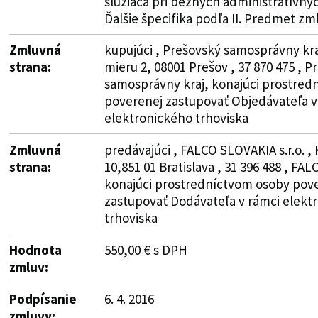
slúžiaca pri bežných administratívnyc
Ďalšie špecifika podľa II. Predmet zm
Zmluvná
kupujúci , Prešovský samosprávny kra
strana:
mieru 2, 08001 Prešov , 37 870 475 , P
samosprávny kraj, konajúci prostred
poverenej zastupovať Objedávateľa v
elektronického trhoviska
Zmluvná
predávajúci , FALCO SLOVAKIA s.r.o. ,
strana:
10,851 01 Bratislava , 31 396 488 , FAL
konajúci prostredníctvom osoby pov
zastupovať Dodávateľa v rámci elekt
trhoviska
Hodnota
550,00 € s DPH
zmluv:
Podpísanie
6. 4. 2016
zmluvy: