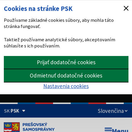
Cookies na stránke PSK
Používame základné cookies súbory, aby mohla táto
stránka fungovať.
Taktiež používame analytické súbory, akceptovaním
súhlasíte s ich používaním.
Prijať dodatočné cookies
Odmietnuť dodatočné cookies
Nastavenia cookies
SK
PSK
Doména psk.sk je oficiálna
Menu