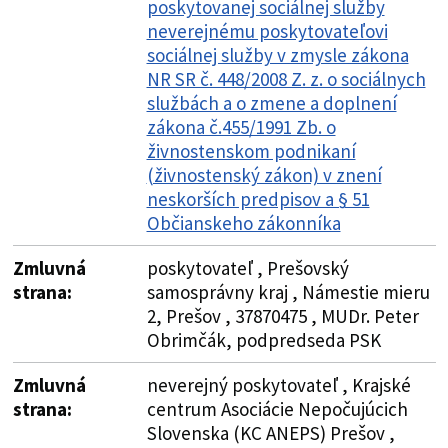
poskytovanej sociálnej služby
neverejnému poskytovateľovi
sociálnej služby v zmysle zákona
NR SR č. 448/2008 Z. z. o sociálnych
službách a o zmene a doplnení
zákona č.455/1991 Zb. o
živnostenskom podnikaní
(živnostenský zákon) v znení
neskorších predpisov a § 51
Občianskeho zákonníka
Zmluvná
poskytovateľ , Prešovský
strana:
samosprávny kraj , Námestie mieru
2, Prešov , 37870475 , MUDr. Peter
Obrimčák, podpredseda PSK
Zmluvná
neverejný poskytovateľ , Krajské
strana:
centrum Asociácie Nepočujúcich
Slovenska (KC ANEPS) Prešov ,