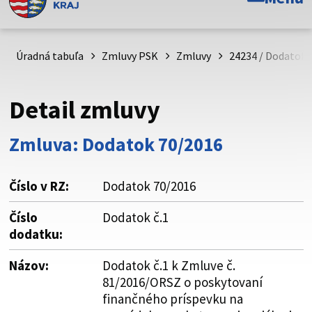
Toto je oficiálna webová stránka Prešovského
samosprávneho kraja. Oficiálne stránky využívajú doménu
psk.sk.
Úradná tabuľa
Zmluvy PSK
Zmluvy
24234 / Dodatok 
Táto stránka je zabezpečená
Detail zmluvy
Buďte pozorní a vždy sa uistite, že zdieľate informácie iba
cez zabezpečenú webovú stránku. Zabezpečená stránka
Zmluva: Dodatok 70/2016
vždy začína https:// pred názvom domény webového sídla.
Číslo v RZ:
Dodatok 70/2016
Číslo
Dodatok č.1
dodatku:
Názov:
Dodatok č.1 k Zmluve č.
81/2016/ORSZ o poskytovaní
finančného príspevku na