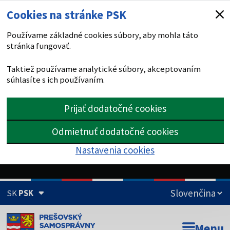
Cookies na stránke PSK
Používame základné cookies súbory, aby mohla táto
stránka fungovať.
Taktiež používame analytické súbory, akceptovaním
súhlasíte s ich používaním.
Prijať dodatočné cookies
Odmietnuť dodatočné cookies
Nastavenia cookies
SK
PSK
Doména psk.sk je oficiálna
Menu