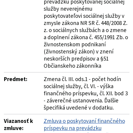
prevádzku poskytovanej sociálnej
služby neverejnému
poskytovateľovi sociálnej služby v
zmysle zákona NR SR č. 448/2008 Z.
z. o sociálnych službách a o zmene
a doplnení zákona č. 455/1991 Zb. o
živnostenskom podnikaní
(živnostenský zákon) v znení
neskorších predpisov a §51
Občianskeho zákonníka
Predmet:
Zmena čl. III. ods.1 - počet hodín
sociálnej služby, čl. VI. - výška
finančného príspevku, čl. XII. bod 3
- záverečné ustanovenia. Ďalšie
špecifiká uvedené v dodatku.
Viazanosť k
Zmluva o poskytovaní finančného
zmluve:
príspevku na prevádzku