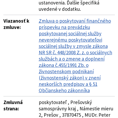
ustanovenia. Ďalšie špecifiká
uvedené v dodatku.
Viazanosť k
Zmluva o poskytovaní finančného
zmluve:
príspevku na prevádzku
poskytovanej sociálnej služby
neverejnému poskytovateľovi
sociálnej služby v zmysle zákona
NR SR č. 448/2008 Z. z. o sociálnych
službách a o zmene a doplnení
zákona č.455/1991 Zb. o
živnostenskom podnikaní
(živnostenský zákon) v znení
neskorších predpisov a § 51
Občianskeho zákonníka
Zmluvná
poskytovateľ , Prešovský
strana:
samosprávny kraj , Námestie mieru
2, Prešov , 37870475 , MUDr. Peter