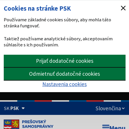
Cookies na stránke PSK
Používame základné cookies súbory, aby mohla táto
stránka fungovať.
Taktiež používame analytické súbory, akceptovaním
súhlasíte s ich používaním.
Prijať dodatočné cookies
Odmietnuť dodatočné cookies
Nastavenia cookies
SK
PSK
Doména psk.sk je oficiálna
Menu