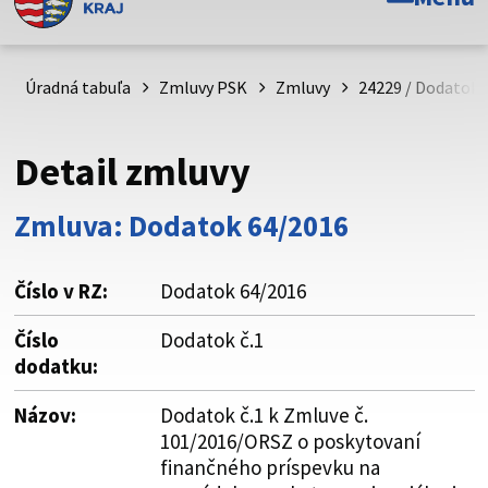
Toto je oficiálna webová stránka Prešovského
samosprávneho kraja. Oficiálne stránky využívajú doménu
psk.sk.
Úradná tabuľa
Zmluvy PSK
Zmluvy
24229 / Dodatok 
Táto stránka je zabezpečená
Detail zmluvy
Buďte pozorní a vždy sa uistite, že zdieľate informácie iba
cez zabezpečenú webovú stránku. Zabezpečená stránka
Zmluva: Dodatok 64/2016
vždy začína https:// pred názvom domény webového sídla.
Číslo v RZ:
Dodatok 64/2016
Číslo
Dodatok č.1
dodatku:
Názov:
Dodatok č.1 k Zmluve č.
101/2016/ORSZ o poskytovaní
finančného príspevku na