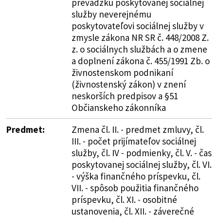
prevádzku poskytovanej sociálnej
služby neverejnému
poskytovateľovi sociálnej služby v
zmysle zákona NR SR č. 448/2008 Z.
z. o sociálnych službách a o zmene
a doplnení zákona č. 455/1991 Zb. o
živnostenskom podnikaní
(živnostenský zákon) v znení
neskorších predpisov a §51
Občianskeho zákonníka
Predmet:
Zmena čl. II. - predmet zmluvy, čl.
III. - počet prijímateľov sociálnej
služby, čl. IV - podmienky, čl. V. - čas
poskytovanej sociálnej služby, čl. VI.
- výška finančného príspevku, čl.
VII. - spôsob použitia finančného
príspevku, čl. XI. - osobitné
ustanovenia, čl. XII. - záverečné