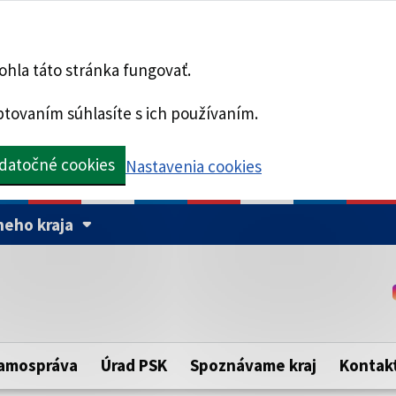
hla táto stránka fungovať.
tovaním súhlasíte s ich používaním.
datočné cookies
Nastavenia cookies
eho kraja
Táto stránka je zabezpe
Buďte pozorní a vždy sa ui
ého samosprávneho kraja.
zabezpečenú webovú strá
https:// pred názvom dom
amospráva
Úrad PSK
Spoznávame kraj
Kontak