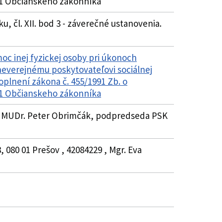
51 Občianskeho zákonníka
ku, čl. XII. bod 3 - záverečné ustanovenia.
oc inej fyzickej osoby pri úkonoch
neverejnému poskytovateľovi sociálnej
oplnení zákona č. 455/1991 Zb. o
51 Občianskeho zákonníka
5 , MUDr. Peter Obrimčák, podpredseda PSK
 080 01 Prešov , 42084229 , Mgr. Eva