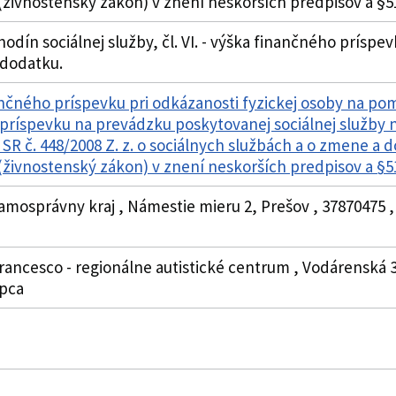
živnostenský zákon) v znení neskorších predpisov a §
 hodín sociálnej služby, čl. VI. - výška finančného príspev
 dodatku.
čného príspevku pri odkázanosti fyzickej osoby na pom
príspevku na prevádzku poskytovanej sociálnej služby 
SR č. 448/2008 Z. z. o sociálnych službách a o zmene a d
živnostenský zákon) v znení neskorších predpisov a §
samosprávny kraj , Námestie mieru 2, Prešov , 3787047
rancesco - regionálne autistické centrum , Vodárenská 3,
upca