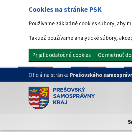
Cookies na stránke PSK
Používame základné cookies súbory, aby mo
Taktiež používame analytické súbory, akcep
Prijať dodatočné cookies
Odmietnuť do
PRESKOČIŤ NA HLAVNÝ OBSAH
Oficiálna stránka
Prešovského samosprávn
Doména psk.sk je oficiálna
Toto je oficiálna webová stránka Prešovsk
Oficiálne stránky využívajú doménu psk.sk.
S