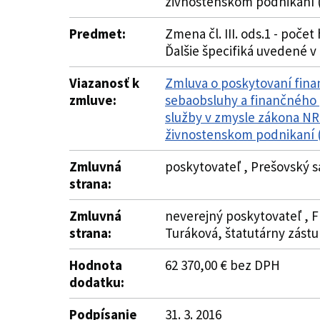
živnostenskom podnikaní (
Predmet:
Zmena čl. III. ods.1 - počet
Ďalšie špecifiká uvedené v
Viazanosť k
Zmluva o poskytovaní finan
zmluve:
sebaobsluhy a finančného 
služby v zmysle zákona NR 
živnostenskom podnikaní (
Zmluvná
poskytovateľ , Prešovský 
strana:
Zmluvná
neverejný poskytovateľ , F
strana:
Turáková, štatutárny zást
Hodnota
62 370,00 € bez DPH
dodatku:
Podpísanie
31. 3. 2016