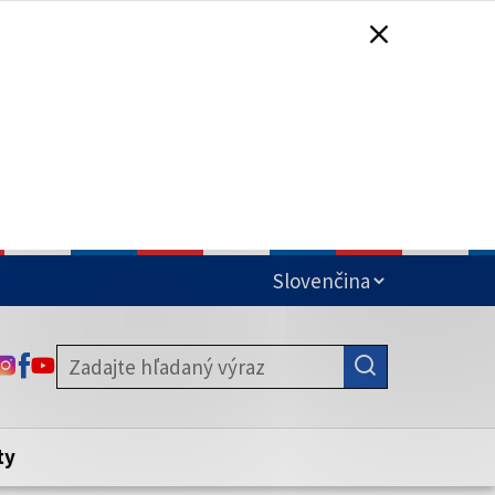
čená
ODKAZ SA OTVORÍ NA NOVEJ KARTE
ODKAZ SA OTVORÍ NA NOVEJ KARTE
ODKAZ SA OTVORÍ NA NOVEJ KARTE
stite, že zdieľate informácie iba cez
nku. Zabezpečená stránka vždy začína
ény webového sídla.
ty