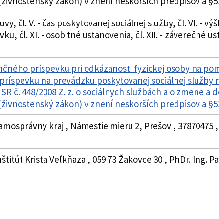
živnostenský zákon) v znení neskorších predpisov a §
vy, čl. V. - čas poskytovanej sociálnej služby, čl. VI. - v
ku, čl. XI. - osobitné ustanovenia, čl. XII. - záverečné u
čného príspevku pri odkázanosti fyzickej osoby na pom
príspevku na prevádzku poskytovanej sociálnej služby 
SR č. 448/2008 Z. z. o sociálnych službách a o zmene a d
živnostenský zákon) v znení neskorších predpisov a §
samosprávny kraj , Námestie mieru 2, Prešov , 3787047
štitút Krista Veľkňaza , 059 73 Žakovce 30 , PhDr. Ing. Pa