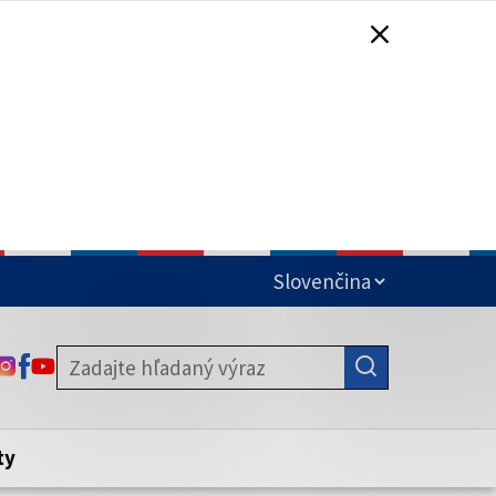
čená
ODKAZ SA OTVORÍ NA NOVEJ KARTE
ODKAZ SA OTVORÍ NA NOVEJ KARTE
ODKAZ SA OTVORÍ NA NOVEJ KARTE
stite, že zdieľate informácie iba cez
nku. Zabezpečená stránka vždy začína
ény webového sídla.
ty