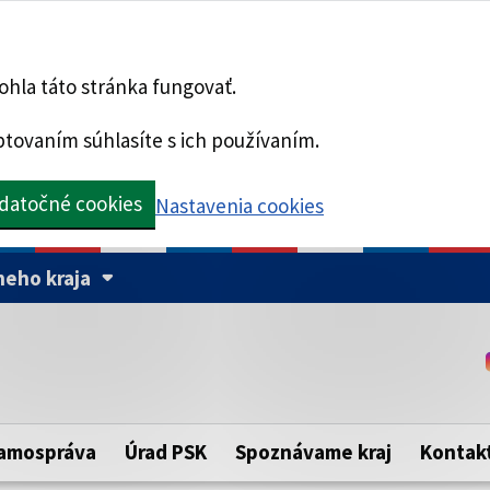
hla táto stránka fungovať.
tovaním súhlasíte s ich používaním.
datočné cookies
Nastavenia cookies
eho kraja
Táto stránka je zabezpe
Buďte pozorní a vždy sa ui
ého samosprávneho kraja.
zabezpečenú webovú strá
https:// pred názvom dom
amospráva
Úrad PSK
Spoznávame kraj
Kontak