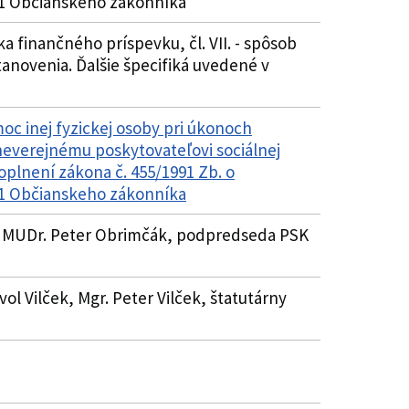
51 Občianskeho zákonníka
ýška finančného príspevku, čl. VII. - spôsob
stanovenia. Ďalšie špecifiká uvedené v
oc inej fyzickej osoby pri úkonoch
neverejnému poskytovateľovi sociálnej
oplnení zákona č. 455/1991 Zb. o
51 Občianskeho zákonníka
5 , MUDr. Peter Obrimčák, podpredseda PSK
vol Vilček, Mgr. Peter Vilček, štatutárny