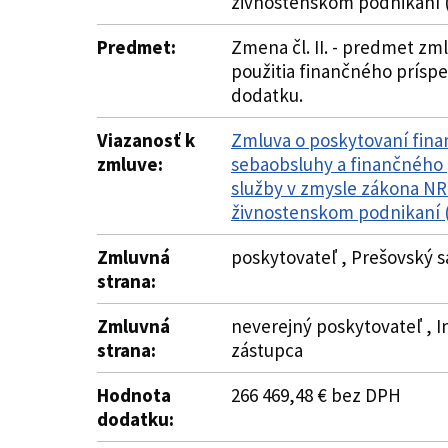
živnostenskom podnikaní (
Predmet:
Zmena čl. II. - predmet zmlu
použitia finančného príspev
dodatku.
Viazanosť k
Zmluva o poskytovaní finan
zmluve:
sebaobsluhy a finančného 
služby v zmysle zákona NR 
živnostenskom podnikaní (
Zmluvná
poskytovateľ , Prešovský 
strana:
Zmluvná
neverejný poskytovateľ , In
strana:
zástupca
Hodnota
266 469,48 € bez DPH
dodatku: