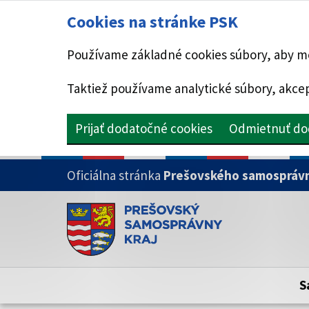
Cookies na stránke PSK
Používame základné cookies súbory, aby mo
Taktiež používame analytické súbory, akcep
Prijať dodatočné cookies
Odmietnuť do
PRESKOČIŤ NA HLAVNÝ OBSAH
Oficiálna stránka
Prešovského samosprávn
Doména psk.sk je oficiálna
Toto je oficiálna webová stránka Prešovsk
Oficiálne stránky využívajú doménu psk.sk.
S