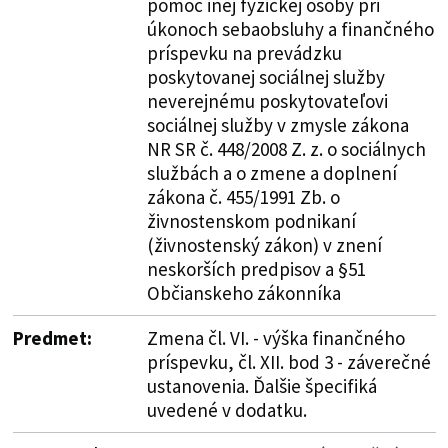
pomoc inej fyzickej osoby pri
úkonoch sebaobsluhy a finančného
príspevku na prevádzku
poskytovanej sociálnej služby
neverejnému poskytovateľovi
sociálnej služby v zmysle zákona
NR SR č. 448/2008 Z. z. o sociálnych
službách a o zmene a doplnení
zákona č. 455/1991 Zb. o
živnostenskom podnikaní
(živnostenský zákon) v znení
neskorších predpisov a §51
Občianskeho zákonníka
Predmet:
Zmena čl. VI. - výška finančného
príspevku, čl. XII. bod 3 - záverečné
ustanovenia. Ďalšie špecifiká
uvedené v dodatku.