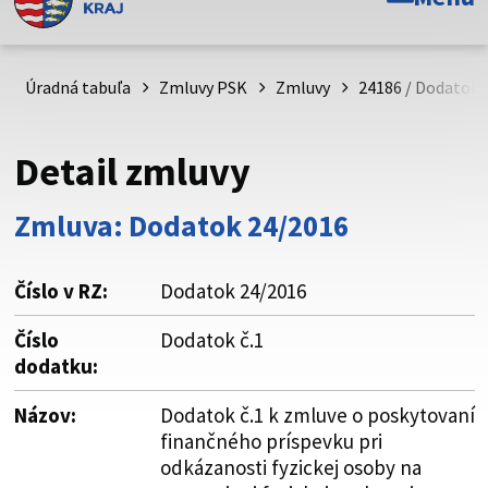
Toto je oficiálna webová stránka Prešovského
samosprávneho kraja. Oficiálne stránky využívajú doménu
psk.sk.
Úradná tabuľa
Zmluvy PSK
Zmluvy
24186 / Dodatok 
Táto stránka je zabezpečená
Detail zmluvy
Buďte pozorní a vždy sa uistite, že zdieľate informácie iba
cez zabezpečenú webovú stránku. Zabezpečená stránka
Zmluva: Dodatok 24/2016
vždy začína https:// pred názvom domény webového sídla.
Číslo v RZ:
Dodatok 24/2016
Číslo
Dodatok č.1
dodatku:
Názov:
Dodatok č.1 k zmluve o poskytovaní
finančného príspevku pri
odkázanosti fyzickej osoby na