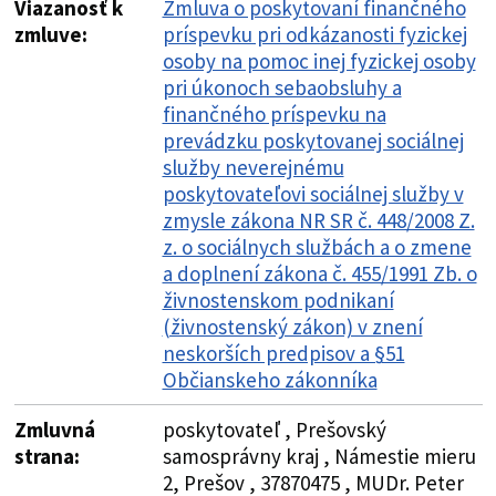
Viazanosť k
Zmluva o poskytovaní finančného
zmluve:
príspevku pri odkázanosti fyzickej
osoby na pomoc inej fyzickej osoby
pri úkonoch sebaobsluhy a
finančného príspevku na
prevádzku poskytovanej sociálnej
služby neverejnému
poskytovateľovi sociálnej služby v
zmysle zákona NR SR č. 448/2008 Z.
z. o sociálnych službách a o zmene
a doplnení zákona č. 455/1991 Zb. o
živnostenskom podnikaní
(živnostenský zákon) v znení
neskorších predpisov a §51
Občianskeho zákonníka
Zmluvná
poskytovateľ , Prešovský
strana:
samosprávny kraj , Námestie mieru
2, Prešov , 37870475 , MUDr. Peter