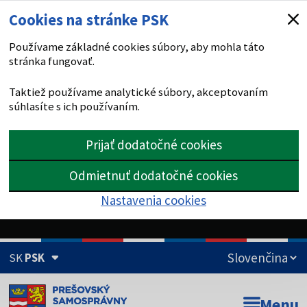
Cookies na stránke PSK
Používame základné cookies súbory, aby mohla táto
stránka fungovať.
Taktiež používame analytické súbory, akceptovaním
súhlasíte s ich používaním.
Prijať dodatočné cookies
Odmietnuť dodatočné cookies
Nastavenia cookies
SK
PSK
Doména psk.sk je oficiálna
Menu