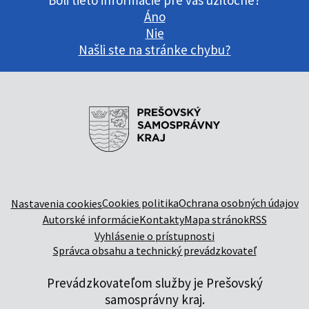
Boli tieto informácie pre vás užitočné?
Áno
Nie
Našli ste na stránke chybu?
Cookies politika
Ochrana osobných údajov
Nastavenia cookies
Autorské informácie
Kontakty
Mapa stránok
RSS
Vyhlásenie o prístupnosti
Správca obsahu a technický prevádzkovateľ
Prevádzkovateľom služby je Prešovský
samosprávny kraj.