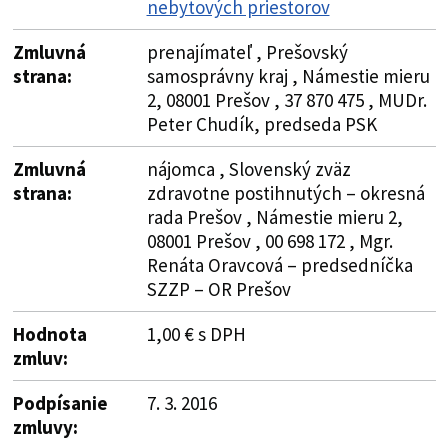
nebytových priestorov
Zmluvná
prenajímateľ , Prešovský
strana:
samosprávny kraj , Námestie mieru
2, 08001 Prešov , 37 870 475 , MUDr.
Peter Chudík, predseda PSK
Zmluvná
nájomca , Slovenský zväz
strana:
zdravotne postihnutých – okresná
rada Prešov , Námestie mieru 2,
08001 Prešov , 00 698 172 , Mgr.
Renáta Oravcová – predsedníčka
SZZP – OR Prešov
Hodnota
1,00 € s DPH
zmluv:
Podpísanie
7. 3. 2016
zmluvy: