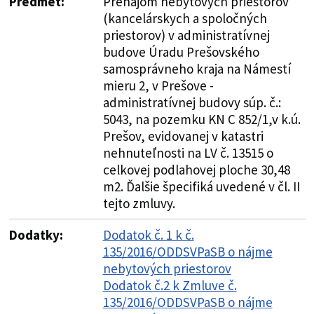
Predmet:
Prenájom nebytových priestorov
(kancelárskych a spoločných
priestorov) v administratívnej
budove Úradu Prešovského
samosprávneho kraja na Námestí
mieru 2, v Prešove -
administratívnej budovy súp. č.:
5043, na pozemku KN C 852/1,v k.ú.
Prešov, evidovanej v katastri
nehnuteľnosti na LV č. 13515 o
celkovej podlahovej ploche 30,48
m2. Ďalšie špecifiká uvedené v čl. II
tejto zmluvy.
Dodatky:
Dodatok č. 1 k č.
135/2016/ODDSVPaSB o nájme
nebytových priestorov
Dodatok č.2 k Zmluve č.
135/2016/ODDSVPaSB o nájme