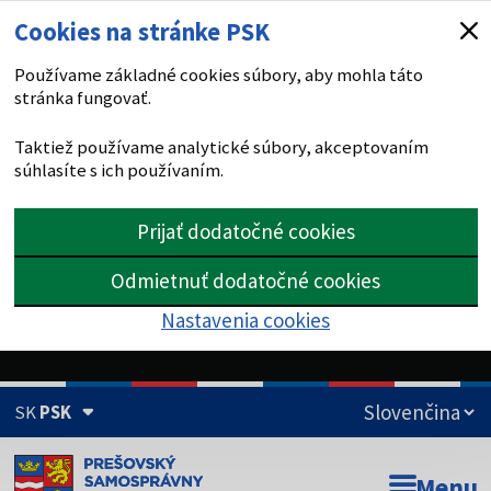
Cookies na stránke PSK
Používame základné cookies súbory, aby mohla táto
stránka fungovať.
Taktiež používame analytické súbory, akceptovaním
súhlasíte s ich používaním.
Prijať dodatočné cookies
Odmietnuť dodatočné cookies
Nastavenia cookies
SK
PSK
Doména psk.sk je oficiálna
Menu