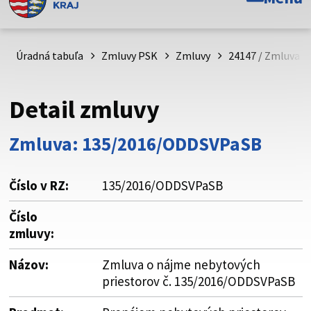
Toto je oficiálna webová stránka Prešovského
samosprávneho kraja. Oficiálne stránky využívajú doménu
psk.sk.
Úradná tabuľa
Zmluvy PSK
Zmluvy
24147 / Zmluva o
Táto stránka je zabezpečená
Detail zmluvy
Buďte pozorní a vždy sa uistite, že zdieľate informácie iba
cez zabezpečenú webovú stránku. Zabezpečená stránka
Zmluva: 135/2016/ODDSVPaSB
vždy začína https:// pred názvom domény webového sídla.
Číslo v RZ:
135/2016/ODDSVPaSB
Číslo
zmluvy:
Názov:
Zmluva o nájme nebytových
priestorov č. 135/2016/ODDSVPaSB