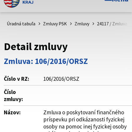
Toto je oficiálna webová stránka Prešovského
samosprávneho kraja. Oficiálne stránky využívajú doménu
psk.sk.
Úradná tabuľa
Zmluvy PSK
Zmluvy
24117 / Zmluva o
Táto stránka je zabezpečená
Detail zmluvy
Buďte pozorní a vždy sa uistite, že zdieľate informácie iba
cez zabezpečenú webovú stránku. Zabezpečená stránka
Zmluva: 106/2016/ORSZ
vždy začína https:// pred názvom domény webového sídla.
Číslo v RZ:
106/2016/ORSZ
Číslo
zmluvy:
Názov:
Zmluva o poskytovaní finančného
príspevku pri odkázanosti fyzickej
osoby na pomoc inej fyzickej osoby