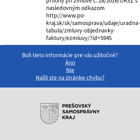
prílohy pri zmluve č. 28/2016/ORSZ s
nasledovným odkazom
http://www.po-
kraj.sk/sk/samosprava/udaje/uradna-
tabula/zmluvy-objednavky-
faktury/ezmluvy/?id=5945
Boli tieto informácie pre vás užitočné?
Áno
Nie
Našli ste na stránke chybu?