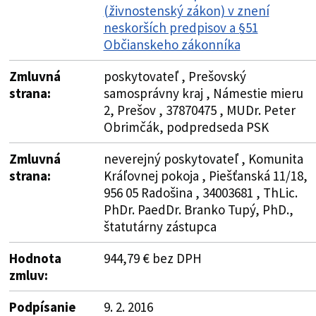
(živnostenský zákon) v znení
neskorších predpisov a §51
Občianskeho zákonníka
Zmluvná
poskytovateľ , Prešovský
strana:
samosprávny kraj , Námestie mieru
2, Prešov , 37870475 , MUDr. Peter
Obrimčák, podpredseda PSK
Zmluvná
neverejný poskytovateľ , Komunita
strana:
Kráľovnej pokoja , Piešťanská 11/18,
956 05 Radošina , 34003681 , ThLic.
PhDr. PaedDr. Branko Tupý, PhD.,
štatutárny zástupca
Hodnota
944,79 € bez DPH
zmluv:
Podpísanie
9. 2. 2016