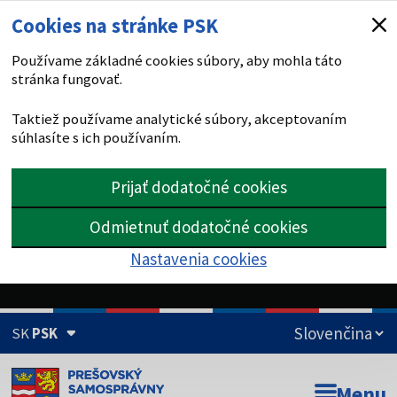
Cookies na stránke PSK
Používame základné cookies súbory, aby mohla táto
stránka fungovať.
Taktiež používame analytické súbory, akceptovaním
súhlasíte s ich používaním.
Prijať dodatočné cookies
Odmietnuť dodatočné cookies
Nastavenia cookies
SK
PSK
Doména psk.sk je oficiálna
Menu