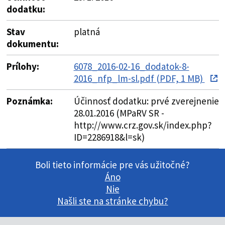
dodatku:
Stav
platná
dokumentu:
Prílohy:
6078_2016-02-16_dodatok-8-
2016_nfp_lm-sl.pdf (PDF, 1 MB)
Poznámka:
Účinnosť dodatku: prvé zverejnenie
28.01.2016 (MPaRV SR -
http://www.crz.gov.sk/index.php?
ID=2286918&l=sk)
Boli tieto informácie pre vás užitočné?
Áno
Nie
Našli ste na stránke chybu?