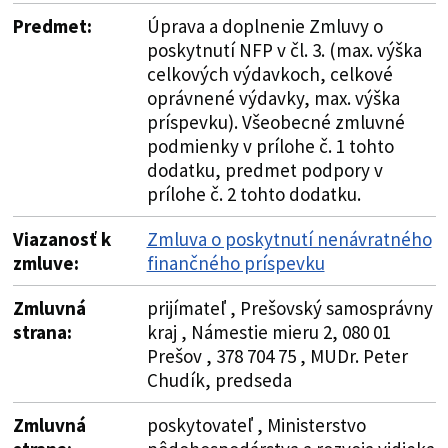
Predmet:
Úprava a doplnenie Zmluvy o
poskytnutí NFP v čl. 3. (max. výška
celkových výdavkoch, celkové
oprávnené výdavky, max. výška
príspevku). Všeobecné zmluvné
podmienky v prílohe č. 1 tohto
dodatku, predmet podpory v
prílohe č. 2 tohto dodatku.
Viazanosť k
Zmluva o poskytnutí nenávratného
zmluve:
finančného príspevku
Zmluvná
prijímateľ , Prešovský samosprávny
strana:
kraj , Námestie mieru 2, 080 01
Prešov , 378 704 75 , MUDr. Peter
Chudík, predseda
Zmluvná
poskytovateľ , Ministerstvo