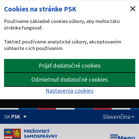
Cookies na stránke PSK
Používame základné cookies súbory, aby mohla táto
stránka fungovať.
Taktiež používame analytické súbory, akceptovaním
súhlasíte s ich používaním.
Prijať dodatočné cookies
Odmietnuť dodatočné cookies
Nastavenia cookies
SK
PSK
Doména psk.sk je oficiálna
Menu