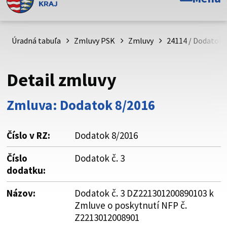
Toto je oficiálna webová stránka Prešovského
samosprávneho kraja. Oficiálne stránky využívajú doménu
psk.sk.
Úradná tabuľa
Zmluvy PSK
Zmluvy
24114 / Dodatok 
Táto stránka je zabezpečená
Detail zmluvy
Buďte pozorní a vždy sa uistite, že zdieľate informácie iba
cez zabezpečenú webovú stránku. Zabezpečená stránka
Zmluva: Dodatok 8/2016
vždy začína https:// pred názvom domény webového sídla.
Číslo v RZ:
Dodatok 8/2016
Číslo
Dodatok č. 3
dodatku:
Názov:
Dodatok č. 3 DZ221301200890103 k
Zmluve o poskytnutí NFP č.
Z2213012008901